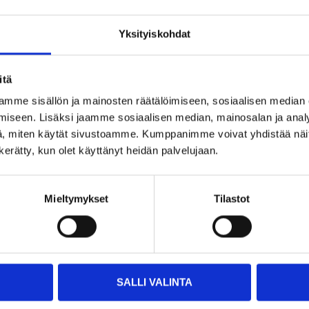
Yksityiskohdat
na, 1,35
itä
mme sisällön ja mainosten räätälöimiseen, sosiaalisen median
iseen. Lisäksi jaamme sosiaalisen median, mainosalan ja analy
, miten käytät sivustoamme. Kumppanimme voivat yhdistää näitä t
n kerätty, kun olet käyttänyt heidän palvelujaan.
ssa
 loppu
a
Mieltymykset
Tilastot
SALLI VALINTA