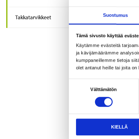
Suostumus
Takkatarvikkeet
32
95
Etanolikamii
Tämä sivusto käyttää eväste
kW
Käytämme evästeitä tarjoama
87-9122
ja kävijämäärämme analysoim
Tuotetta on
kumppaneillemme tietoja siitä
varastossa
olet antanut heille tai joita o
25
tavaratalo
Tilapäisesti
Suostumuksen
verkkokaupast
Välttämätön
valinta
KIELLÄ