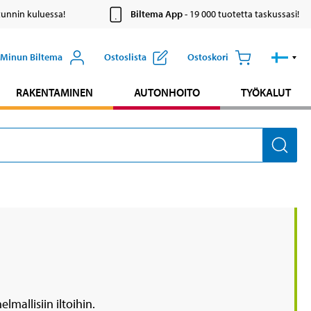
tunnin kuluessa!
Biltema App
- 19 000 tuotetta taskussasi!
Minun Biltema
Ostoslista
Ostoskori
RAKENTAMINEN
AUTONHOITO
TYÖKALUT
mallisiin iltoihin.