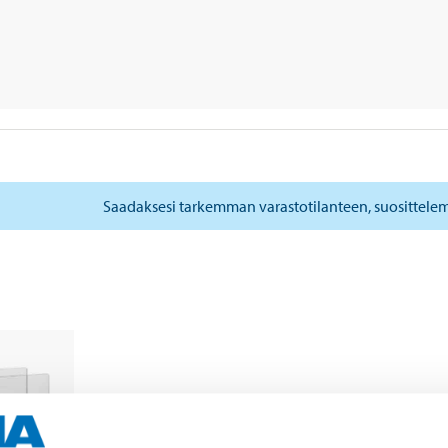
Saadaksesi tarkemman varastotilanteen, suosittele