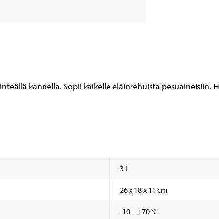
eällä kannella. Sopii kaikelle eläinrehuista pesuaineisiin. 
3 l
26 x 18 x 11 cm
-10 – +70 °C