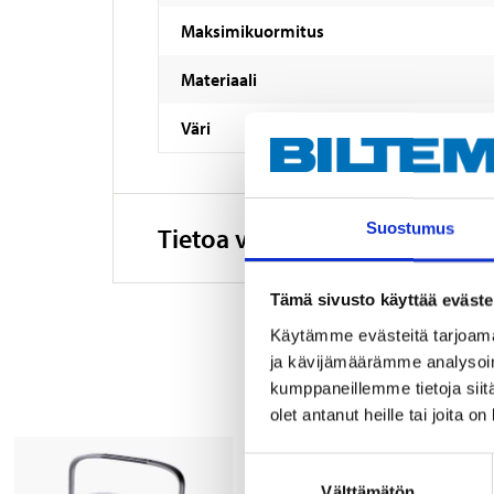
Maksimikuormitus
Materiaali
Väri
Suostumus
Tietoa valmistajasta
Tämä sivusto käyttää eväste
Käytämme evästeitä tarjoama
ja kävijämäärämme analysoim
kumppaneillemme tietoja siitä
olet antanut heille tai joita o
Suostumuksen
Välttämätön
valinta