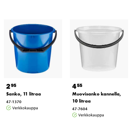
2
4
95
55
Sanko, 11 litraa
Muovisanko kannella,
10 litraa
47-1370
Verkkokauppa
47-7604
Verkkokauppa