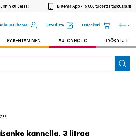
tunnin kuluessa!
Biltema App
- 19 000 tuotetta taskussasi!
Minun Biltema
Ostoslista
Ostoskori
RAKENTAMINEN
AUTONHOITO
TYÖKALUT
2
83
sanko kannella, 3 litraa