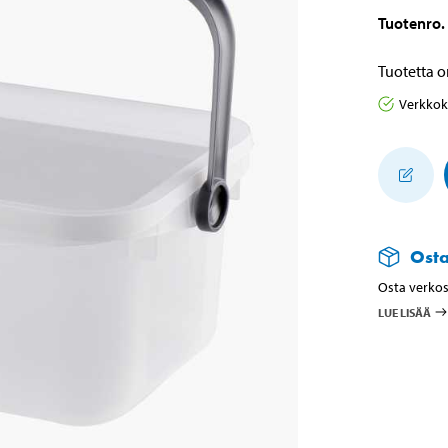
Tuotenro
.
Tuotetta o
Verkko
Ost
Osta verkos
LUE LISÄÄ