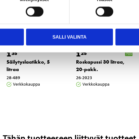
SALLI VALINTA
1
1
35
25
Säilytyslaatikko, 5
Roskapussi 30 litraa,
litraa
20-pakk.
28-489
26-2023
Verkkokauppa
Verkkokauppa
Tähän tuotteeseen liittyvät tuotteet