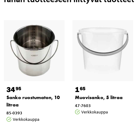
34
1
95
65
Sanko ruostumaton, 10
Muovisanko, 5 litraa
litraa
47-7603
Verkkokauppa
85-0393
Verkkokauppa