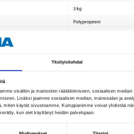
3 kg
Polypropeeni
Läpinäkyvä
Yksityiskohdat
itä
mme sisällön ja mainosten räätälöimiseen, sosiaalisen median
Muut asiakkaat ostivat myös
iseen. Lisäksi jaamme sosiaalisen median, mainosalan ja analy
, miten käytät sivustoamme. Kumppanimme voivat yhdistää näitä t
n kerätty, kun olet käyttänyt heidän palvelujaan.
Mieltymykset
Tilastot