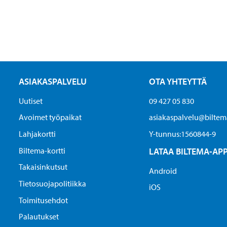
ASIAKASPALVELU
OTA YHTEYTTÄ
Uutiset
09 427 05 830
Avoimet työpaikat
asiakaspalvelu@biltema
Lahjakortti
Y-tunnus:1560844-9
Biltema-kortti
LATAA BILTEMA-AP
Takaisinkutsut
Android
Tietosuojapolitiikka
iOS
Toimitusehdot
Palautukset