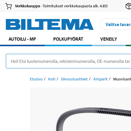
Verkkokauppa
- Toimitukset verkkokaupasta alk. 4.85!
Valitse tavar
AUTOILU - MP
POLKUPYÖRÄT
VENEILY
Etusivu
Koti
Siivoustuotteet
Ämpärit
Muovisanko