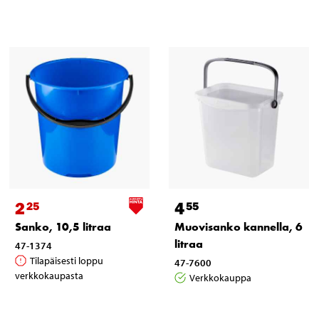
2
4
25
55
Sanko, 10,5 litraa
Muovisanko kannella, 6
litraa
47-1374
Tilapäisesti loppu
47-7600
verkkokaupasta
Verkkokauppa