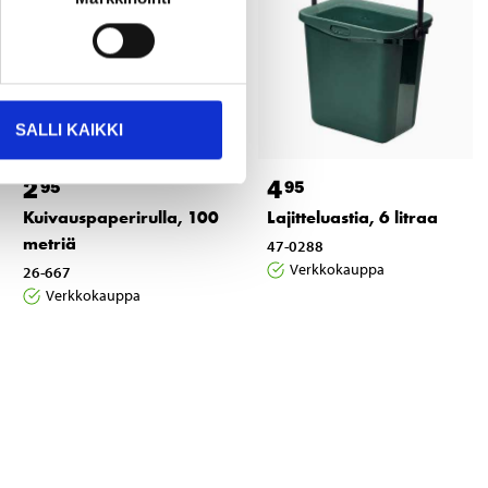
SALLI KAIKKI
2
4
95
95
Kuivauspaperirulla, 100
Lajitteluastia, 6 litraa
metriä
47-0288
Verkkokauppa
26-667
Verkkokauppa