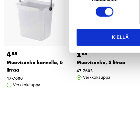
KIELLÄ
4
1
55
65
Muovisanko kannella, 6
Muovisanko, 5 litraa
litraa
47-7603
Verkkokauppa
47-7600
Verkkokauppa