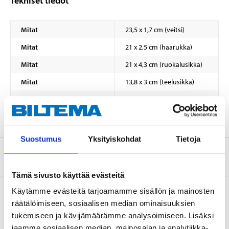
Tekniset tiedot
Mitat
23,5 x 1,7 cm (veitsi)
Mitat
21 x 2,5 cm (haarukka)
Mitat
21 x 4,3 cm (ruokalusikka)
Mitat
13,8 x 3 cm (teelusikka)
Lukum
24 kpl
Suostumus
Yksityiskohdat
Tietoja
Tietoa valmistajasta
Tämä sivusto käyttää evästeitä
Käytämme evästeitä tarjoamamme sisällön ja mainosten
räätälöimiseen, sosiaalisen median ominaisuuksien
Osta & Nouda
tukemiseen ja kävijämäärämme analysoimiseen. Lisäksi
jaamme sosiaalisen median, mainosalan ja analytiikka-