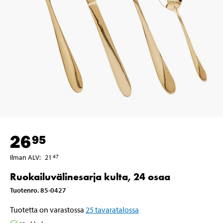
26
95
Ilman ALV
:
21
47
Ruokailuvälinesarja kulta, 24 osaa
Tuotenro
.
85-0427
Tuotetta on varastossa
25
tavaratalossa