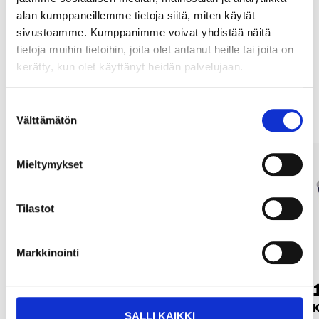
Osta verkosta ja nouda tavaratalosta jo 2 tunnin kuluttua!
alan kumppaneillemme tietoja siitä, miten käytät
LUE LISÄÄ
sivustoamme. Kumppanimme voivat yhdistää näitä
tietoja muihin tietoihin, joita olet antanut heille tai joita on
kerätty, kun olet käyttänyt heidän palvelujaan.
Muut asiakkaat ostivat myös
Suostumuksen
Välttämätön
valinta
Mieltymykset
Tilastot
Markkinointi
1
4
95
95
Lautanen melamiinia
Keittiövälineet,
K
SALLI KAIKKI