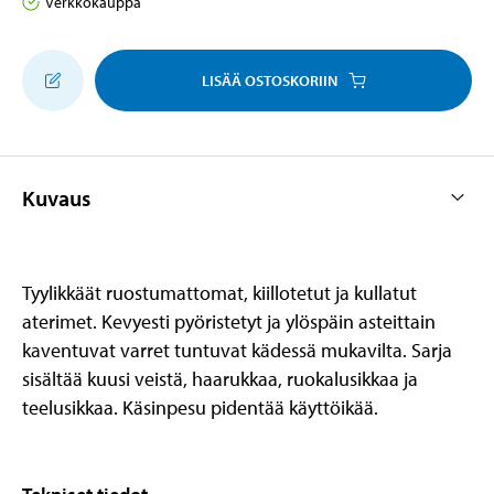
Verkkokauppa
LISÄÄ OSTOSKORIIN
Kuvaus
Tyylikkäät ruostumattomat, kiillotetut ja kullatut
aterimet. Kevyesti pyöristetyt ja ylöspäin asteittain
kaventuvat varret tuntuvat kädessä mukavilta. Sarja
sisältää kuusi veistä, haarukkaa, ruokalusikkaa ja
teelusikkaa. Käsinpesu pidentää käyttöikää.