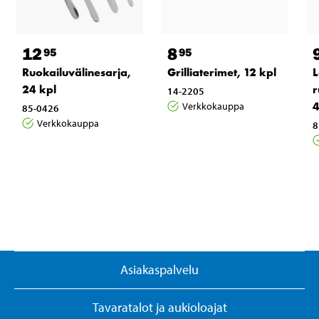
12
8
95
95
Ruokailuvälinesarja,
Grilliaterimet, 12 kpl
L
24 kpl
r
14-2205
4
Verkkokauppa
85-0426
Verkkokauppa
8
Asiakaspalvelu
Tavaratalot ja aukioloajat