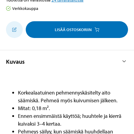
Verkkokauppa
LISÄÄ OSTOSKORIIN
Kuvaus
Korkealaatuinen pehmennyskäsitelty aito
säämiskä. Pehmeä myös kuivumisen jälkeen.
Mitat: 0,18 m².
Ennen ensimmäistä käyttöä; huuhtele ja kierrä
kuivaksi 3–4 kertaa.
Pehmeys säilyy, kun säämiskä huuhdellaan