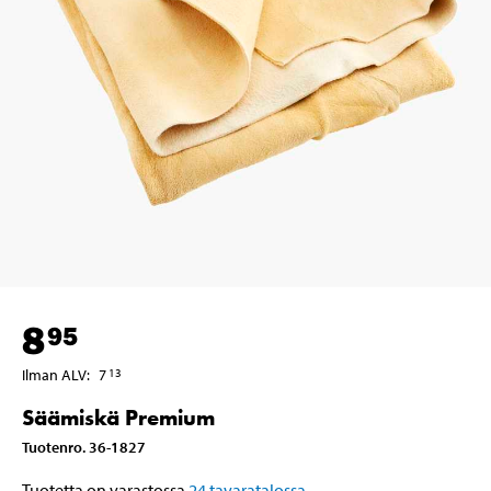
8
95
Ilman ALV
:
7
13
Säämiskä Premium
Tuotenro
.
36-1827
Tuotetta on varastossa
24
tavaratalossa