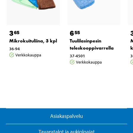
3
6
65
55
Mikrokuituliina, 3 kpl
Tuulilasinpesin
M
teleskooppivarrella
k
36-94
Verkkokauppa
37-4501
3
Verkkokauppa
Asiakaspalvelu
Tavaratalot ja aukioloajat