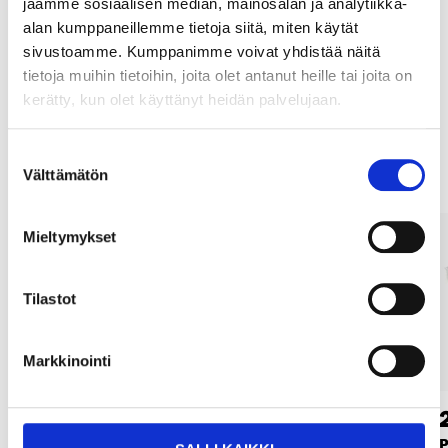
jaamme sosiaalisen median, mainosalan ja analytiikka-
Osta verkosta ja nouda tavaratalosta jo 2 tunnin kuluttua!
alan kumppaneillemme tietoja siitä, miten käytät
LUE LISÄÄ
sivustoamme. Kumppanimme voivat yhdistää näitä
tietoja muihin tietoihin, joita olet antanut heille tai joita on
kerätty, kun olet käyttänyt heidän palvelujaan.
Muut asiakkaat ostivat myös
Suostumuksen
Välttämätön
valinta
Mieltymykset
Tilastot
Markkinointi
2
3
25
65
Pesusieni, 5 kpl
Mikrokuituliina, 3 kpl
P