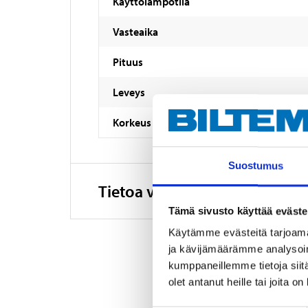
Käyttölämpötila
Vasteaika
Pituus
Leveys
Korkeus
Suostumus
Tietoa valmistajasta
Tämä sivusto käyttää eväste
Käytämme evästeitä tarjoama
ja kävijämäärämme analysoim
kumppaneillemme tietoja siitä
olet antanut heille tai joita o