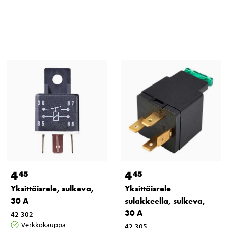
4
4
45
45
Yksittäisrele, sulkeva,
Yksittäisrele
30 A
sulakkeella, sulkeva,
30 A
42-302
Verkkokauppa
42-305