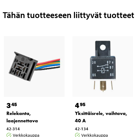
Tähän tuotteeseen liittyvät tuotteet
3
4
45
95
Relekanta,
Yksittäisrele, vaihtava,
laajennettava
40 A
42-314
42-134
Verkkokauppa
Verkkokauppa