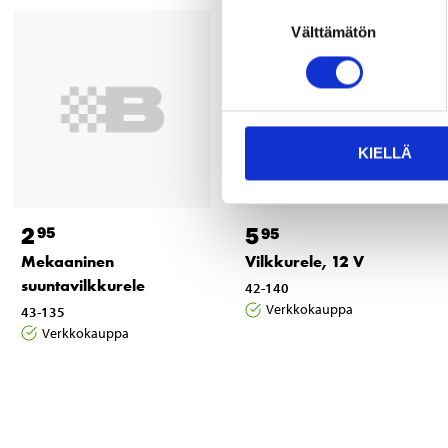
Suostumuksen
Välttämätön
valinta
KIELLÄ
2
5
95
95
Mekaaninen
Vilkkurele, 12 V
suuntavilkkurele
42-140
Verkkokauppa
43-135
Verkkokauppa