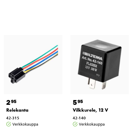
2
5
95
95
Relekanta
Vilkkurele, 12 V
42-315
42-140
Verkkokauppa
Verkkokauppa