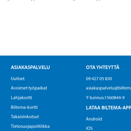
ASIAKASPALVELU
OTA YHTEYTTÄ
Uutiset
09 427 05 830
Avoimet työpaikat
asiakaspalvelu@biltema
Lahjakortti
Y-tunnus:1560844-9
Biltema-kortti
LATAA BILTEMA-AP
Takaisinkutsut
Android
Tietosuojapolitiikka
iOS