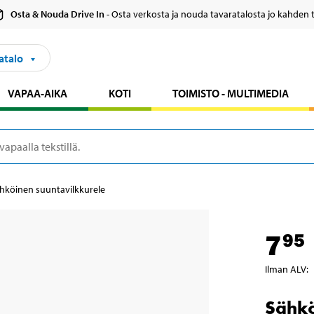
Osta & Nouda Drive In
- Osta verkosta ja nouda tavaratalosta jo kahden 
atalo
VAPAA-AIKA
KOTI
TOIMISTO - MULTIMEDIA
hköinen suuntavilkkurele
7
95
Ilman ALV
:
Sähkö