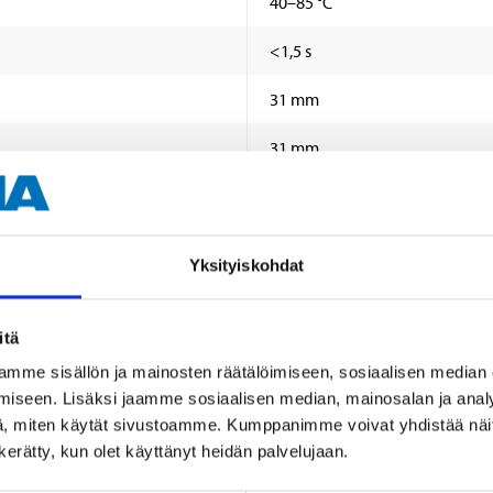
40–85 °C
<1,5 s
31 mm
31 mm
27 mm
Yksityiskohdat
itä
mme sisällön ja mainosten räätälöimiseen, sosiaalisen median
iseen. Lisäksi jaamme sosiaalisen median, mainosalan ja analy
Muut asiakkaat ostivat myös
, miten käytät sivustoamme. Kumppanimme voivat yhdistää näitä t
n kerätty, kun olet käyttänyt heidän palvelujaan.