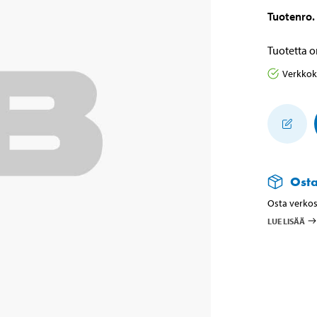
Tuotenro
.
Tuotetta o
Verkko
Ost
Osta verkos
LUE LISÄÄ