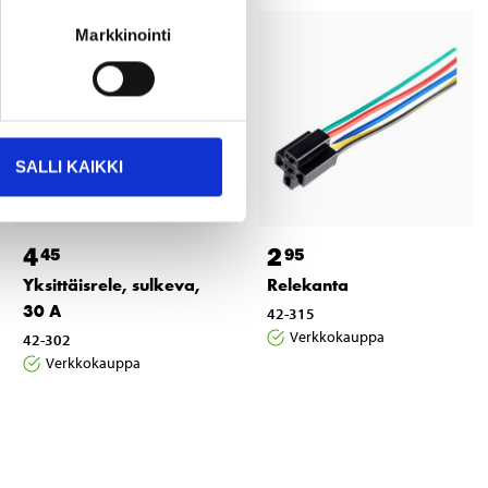
Markkinointi
SALLI KAIKKI
4
2
45
95
Yksittäisrele, sulkeva,
Relekanta
30 A
42-315
Verkkokauppa
42-302
Verkkokauppa