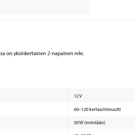
ssa on yksinkertainen 2-napainen rele.
12 V
60–120 kertaa/minuutti
50 W (enintään)