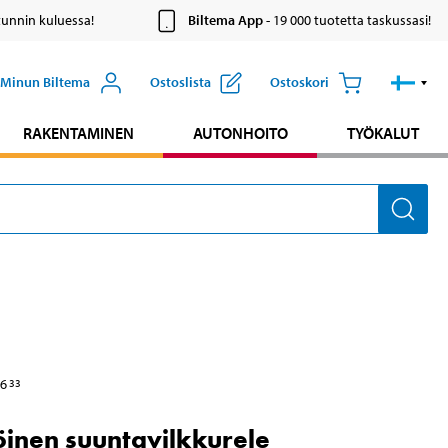
tunnin kuluessa!
Biltema App
- 19 000 tuotetta taskussasi!
Minun Biltema
Ostoslista
Ostoskori
RAKENTAMINEN
AUTONHOITO
TYÖKALUT
6
33
inen suuntavilkkurele