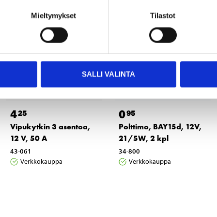
Mieltymykset
Tilastot
SALLI VALINTA
4
0
25
95
Vipukytkin 3 asentoa,
Polttimo, BAY15d, 12V,
12 V, 50 A
21/5W, 2 kpl
43-061
34-800
Verkkokauppa
Verkkokauppa