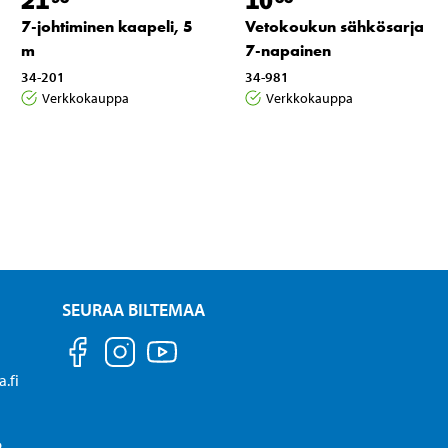
7-johtiminen kaapeli, 5
Vetokoukun sähkösarja
m
7-napainen
34-201
34-981
Verkkokauppa
Verkkokauppa
SEURAA BILTEMAA
.fi
P