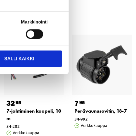
Markkinointi
SALLI KAIKKI
32
7
95
95
7-johtiminen kaapeli, 10
Perävaunusovitin, 13-7
m
34-992
Verkkokauppa
34-202
Verkkokauppa