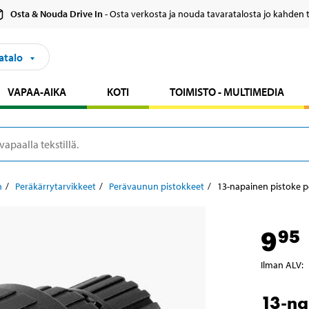
Osta & Nouda Drive In
- Osta verkosta ja nouda tavaratalosta jo kahden 
atalo
VAPAA-AIKA
KOTI
TOIMISTO - MULTIMEDIA
n
Peräkärrytarvikkeet
Perävaunun pistokkeet
13-napainen pistoke 
9
95
Ilman ALV
:
13-na