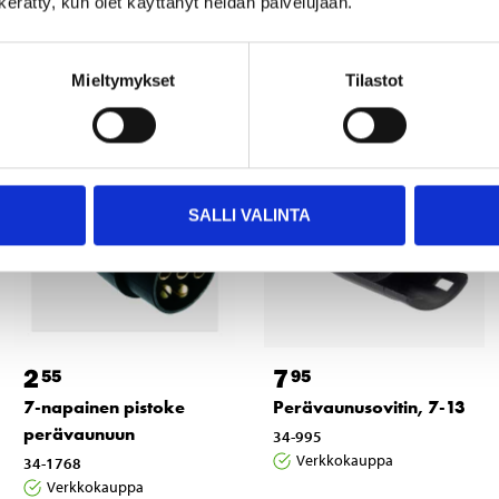
n kerätty, kun olet käyttänyt heidän palvelujaan.
Muut asiakkaat ostivat myös
Mieltymykset
Tilastot
SALLI VALINTA
2
7
55
95
7-napainen pistoke
Perävaunusovitin, 7-13
perävaunuun
34-995
Verkkokauppa
34-1768
Verkkokauppa