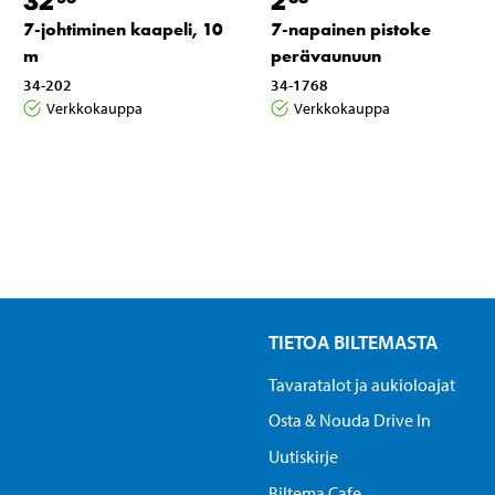
7-johtiminen kaapeli, 10
7-napainen pistoke
m
perävaunuun
34-202
34-1768
Verkkokauppa
Verkkokauppa
TIETOA BILTEMASTA
Tavaratalot ja aukioloajat
Osta & Nouda Drive In
Uutiskirje
Biltema Cafe