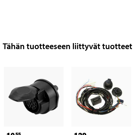
Tähän tuotteeseen liittyvät tuotteet
10
129
,-
55