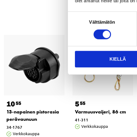
olet antanut heille tai joita o
Suostumuksen
Välttämätön
valinta
KIELLÄ
10
5
55
55
13-napainen pistorasia
Varmuusvaijeri, 86 cm
perävaunuun
41-311
Verkkokauppa
34-1767
Verkkokauppa