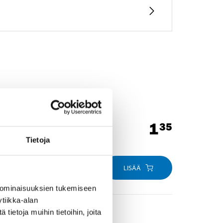
1
35
Tietoja
LISÄÄ
 ominaisuuksien tukemiseen
tiikka-alan
ietoja muihin tietoihin, joita