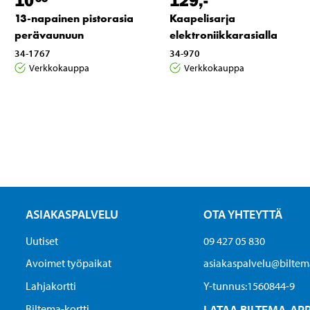
13-napainen pistorasia
Kaapelisarja
perävaunuun
elektroniikkarasialla
34-1767
34-970
Verkkokauppa
Verkkokauppa
ASIAKASPALVELU
OTA YHTEYTTÄ
Uutiset
09 427 05 830
Avoimet työpaikat
asiakaspalvelu@biltema
Lahjakortti
Y-tunnus:1560844-9
Biltema-kortti
LATAA BILTEMA-AP