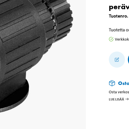
perä
Tuotenro
.
Tuotetta o
Verkko
Ost
Osta verkos
LUE LISÄÄ