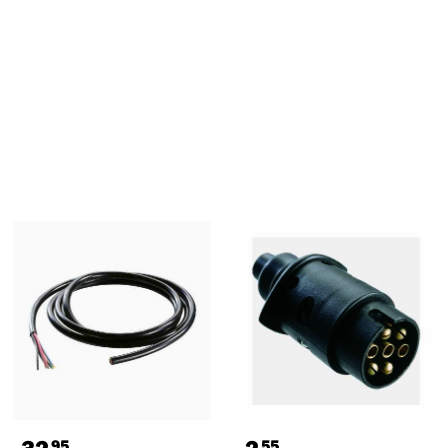
32
2
95
55