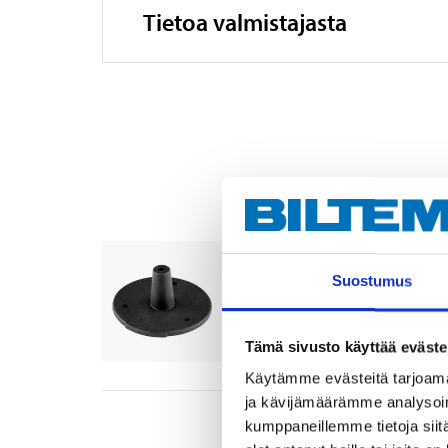
Tietoa valmistajasta
Kumitiiviste pistorasi
34-175
Suostumus
Tuotetta on varastossa
21
tavar
Verkkokauppa
Tämä sivusto käyttää eväste
Käytämme evästeitä tarjoama
ja kävijämäärämme analysoim
kumppaneillemme tietoja siitä