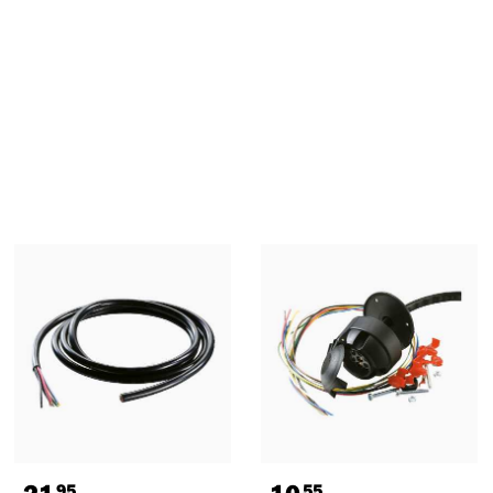
21
10
95
55