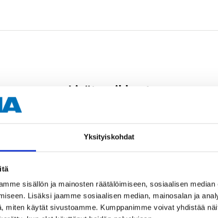
Lisätarvikkeet
aan
Yksityiskohdat
atalossa
itä
mme sisällön ja mainosten räätälöimiseen, sosiaalisen median
iseen. Lisäksi jaamme sosiaalisen median, mainosalan ja analy
, miten käytät sivustoamme. Kumppanimme voivat yhdistää näitä t