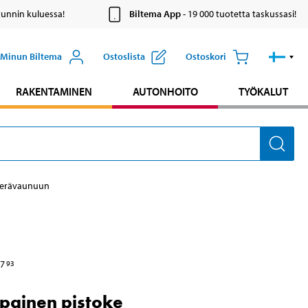
tunnin kuluessa!
Biltema App
- 19 000 tuotetta taskussasi!
Minun Biltema
Ostoslista
Ostoskori
RAKENTAMINEN
AUTONHOITO
TYÖKALUT
perävaunuun
7
93
painen pistoke