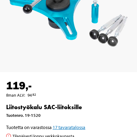
119
,-
Ilman ALV
:
94
82
Liitostyökalu SAC-liitoksille
Tuotenro
.
19-1520
Tuotetta on varastossa
17
tavaratalossa
Tilapäisesti loppu verkkokaupasta