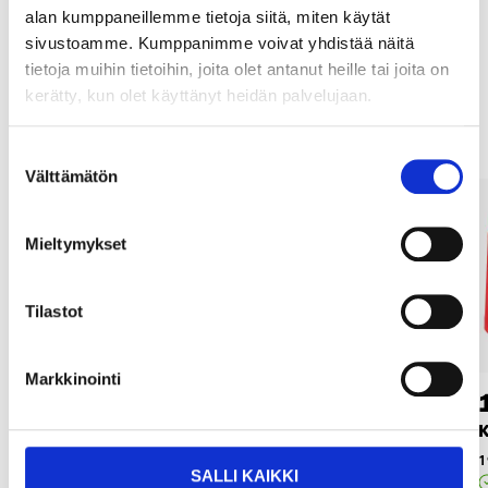
alan kumppaneillemme tietoja siitä, miten käytät
sivustoamme. Kumppanimme voivat yhdistää näitä
tietoja muihin tietoihin, joita olet antanut heille tai joita on
Muut asiakkaat ostivat myös
kerätty, kun olet käyttänyt heidän palvelujaan.
Suostumuksen
Välttämätön
valinta
Mieltymykset
Tilastot
Markkinointi
99
17
95
95
Moottorin
Keskitystyökalu, 9 osaa
K
asennusteline, 500
19-1435
1
SALLI KAIKKI
kg
Tilapäisesti loppu verkkokaupas