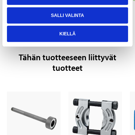
15-845
Verkkokauppa
SALLI VALINTA
KIELLÄ
Tähän tuotteeseen liittyvät
tuotteet