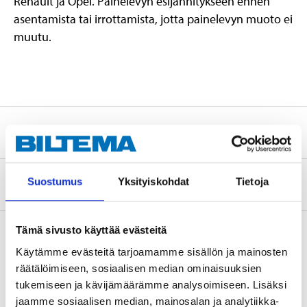
Renault ja Opel. Painelevyn esijännitykseen ennen
asentamista tai irrottamista, jotta painelevyn muoto ei
muutu.
Turvallisuustiedot ja muut asiakirjat
Suostumus
Yksityiskohdat
Tietoja
Tietoa valmistajasta
Tämä sivusto käyttää evästeitä
Käytämme evästeitä tarjoamamme sisällön ja mainosten
Osta & Nouda
räätälöimiseen, sosiaalisen median ominaisuuksien
tukemiseen ja kävijämäärämme analysoimiseen. Lisäksi
Osta verkosta ja nouda tavaratalosta jo 2 tunnin kuluttua!
jaamme sosiaalisen median, mainosalan ja analytiikka-
LUE LISÄÄ