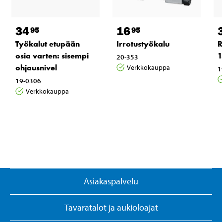
34
16
95
95
Työkalut etupään
Irrotustyökalu
R
osia varten: sisempi
1
20-353
ohjausnivel
Verkkokauppa
1
19-0306
Verkkokauppa
Asiakaspalvelu
Tavaratalot ja aukioloajat