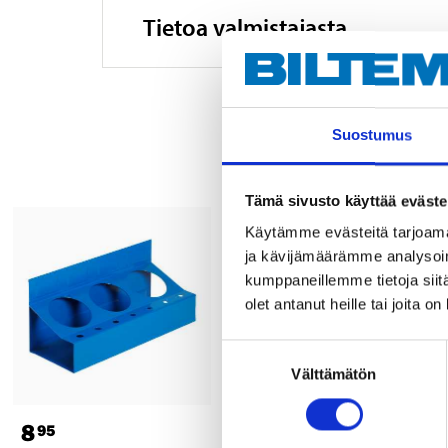
Tietoa valmistajasta
Suostumus
Tämä sivusto käyttää eväste
Käytämme evästeitä tarjoama
ja kävijämäärämme analysoim
kumppaneillemme tietoja siitä
olet antanut heille tai joita o
Suostumuksen
Välttämätön
valinta
8
19
95
95