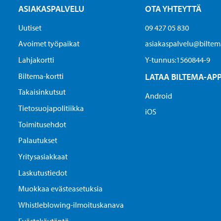
ASIAKASPALVELU
OTA YHTEYTTÄ
Uutiset
09 427 05 830
Avoimet työpaikat
asiakaspalvelu@biltema
Lahjakortti
Y-tunnus:1560844-9
Biltema-kortti
LATAA BILTEMA-AP
Takaisinkutsut
Android
Tietosuojapolitiikka
iOS
Toimitusehdot
Palautukset
Yritysasiakkaat
Laskutustiedot
Muokkaa evästeasetuksia
Whistleblowing-ilmoituskanava
Evästekäytäntö