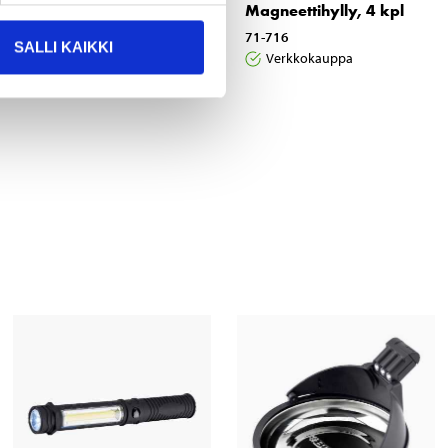
Magneettikulho, 240 x
Magneettihylly, 4 kpl
140 mm
71-716
SALLI KAIKKI
Verkkokauppa
19-3732
Verkkokauppa