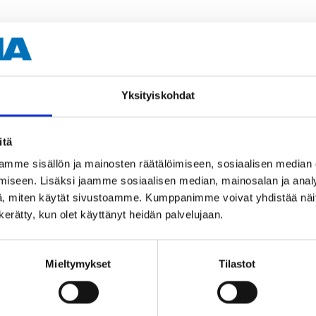
Muut asiakkaat ostivat myös
Yksityiskohdat
itä
mme sisällön ja mainosten räätälöimiseen, sosiaalisen median
iseen. Lisäksi jaamme sosiaalisen median, mainosalan ja analy
, miten käytät sivustoamme. Kumppanimme voivat yhdistää näitä t
n kerätty, kun olet käyttänyt heidän palvelujaan.
Mieltymykset
Tilastot
4
6
55
95