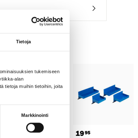
Tietoja
 ominaisuuksien tukemiseen
tiikka-alan
ietoja muihin tietoihin, joita
Markkinointi
10
19
55
95