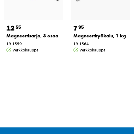
12
7
55
95
Magneettisarja, 3 osaa
Magneettityökalu, 1 kg
19-1559
19-1564
Verkkokauppa
Verkkokauppa