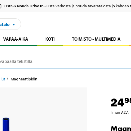
Osta & Nouda Drive In
- Osta verkosta ja nouda tavaratalosta jo kahden 
atalo
VAPAA-AIKA
KOTI
TOIMISTO - MULTIMEDIA
lut
Magneettipidin
24
9
Ilman ALV
:
Magne