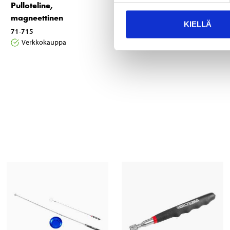
Pulloteline,
Pyöränmutterihylsyt, 4
magneettinen
kpl
KIELLÄ
71-715
10-047
Verkkokauppa
Verkkokauppa