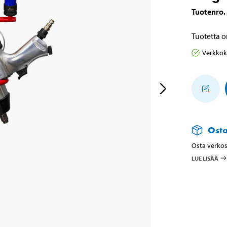
Tuotenro
.
Tuotetta o
Verkko
Ost
Osta verkos
LUE LISÄÄ