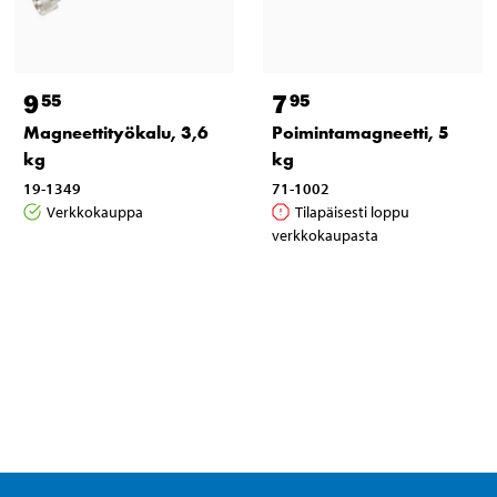
9
7
55
95
Magneettityökalu, 3,6
Poimintamagneetti, 5
kg
kg
19-1349
71-1002
Verkkokauppa
Tilapäisesti loppu
verkkokaupasta