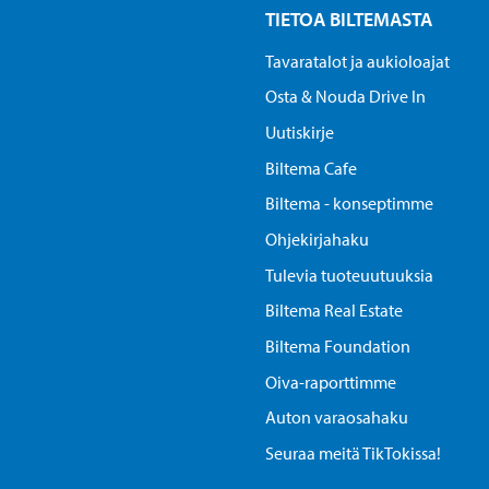
TIETOA BILTEMASTA
Tavaratalot ja aukioloajat
Osta & Nouda Drive In
Uutiskirje
Biltema Cafe
Biltema - konseptimme
Ohjekirjahaku
Tulevia tuoteuutuuksia
Biltema Real Estate
Biltema Foundation
Oiva-raporttimme
Auton varaosahaku
Seuraa meitä TikTokissa!