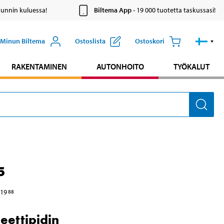
tunnin kuluessa!
Biltema App
- 19 000 tuotetta taskussasi!
Minun Biltema
Ostoslista
Ostoskori
RAKENTAMINEN
AUTONHOITO
TYÖKALUT
5
19
88
ettipidin