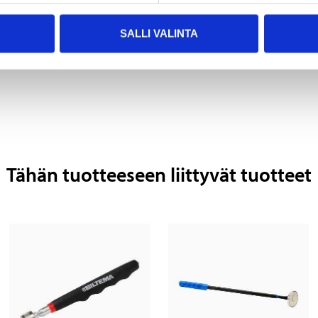
Magneettikulho, ∅150
Magneettikoukut, ∅37
mm
mm, 10 kpl
SALLI VALINTA
19-3731
71-1061
Verkkokauppa
Verkkokauppa
Tähän tuotteeseen liittyvät tuotteet