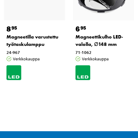
8
6
95
95
Magneetilla varustettu
Magneettikulho LED-
työtaskulamppu
valolla, ∅148 mm
24-967
71-1062
Verkkokauppa
Verkkokauppa