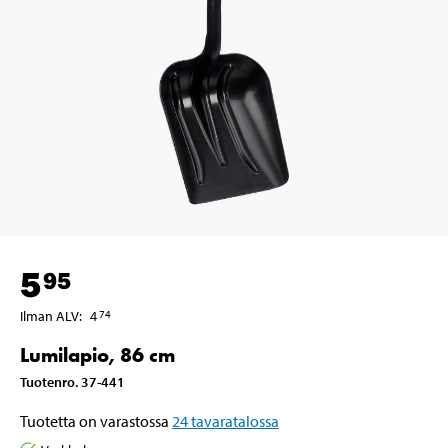
5
95
Ilman ALV
:
4
74
Lumilapio, 86 cm
Tuotenro
.
37-441
Tuotetta on varastossa
24
tavaratalossa