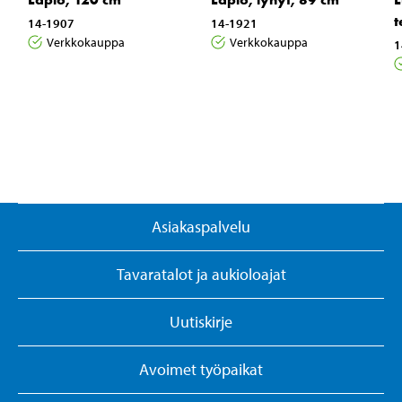
t
14-1907
14-1921
Verkkokauppa
Verkkokauppa
1
Asiakaspalvelu
Tavaratalot ja aukioloajat
Uutiskirje
Avoimet työpaikat