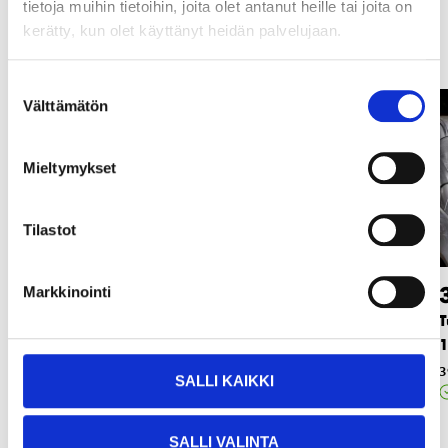
Muut asiakkaat ostivat myös
tietoja muihin tietoihin, joita olet antanut heille tai joita on
kerätty, kun olet käyttänyt heidän palvelujaan.
Suostumuksen
Välttämätön
Testattu
valinta
Mieltymykset
Tilastot
3
8
95
95
Markkinointi
T
Lumiharja/jääraapp
Lumiharja/jääraapp
1
a
a
3
37-437
37-421
SALLI KAIKKI
Verkkokauppa
Verkkokauppa
SALLI VALINTA