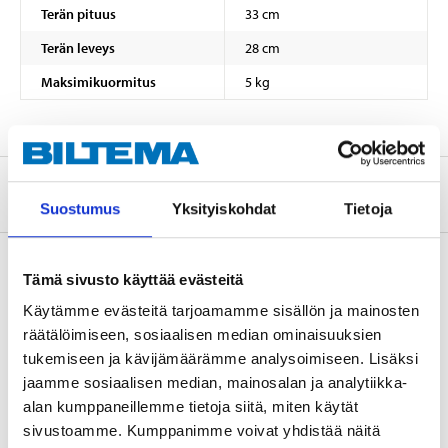
Terän pituus
33 cm
Terän leveys
28 cm
Maksimikuormitus
5 kg
Tietoa valmistajasta
Suostumus
Yksityiskohdat
Tietoja
Tämä sivusto käyttää evästeitä
Osta & Nouda
Käytämme evästeitä tarjoamamme sisällön ja mainosten
räätälöimiseen, sosiaalisen median ominaisuuksien
Osta verkosta ja nouda tavaratalosta jo 2 tunnin kuluttua!
tukemiseen ja kävijämäärämme analysoimiseen. Lisäksi
LUE LISÄÄ
jaamme sosiaalisen median, mainosalan ja analytiikka-
alan kumppaneillemme tietoja siitä, miten käytät
sivustoamme. Kumppanimme voivat yhdistää näitä