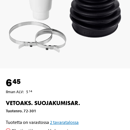
6
45
Ilman ALV
:
5
14
VETOAKS. SUOJAKUMISAR.
Tuotenro
.
72-301
Tuotetta on varastossa
2
tavaratalossa