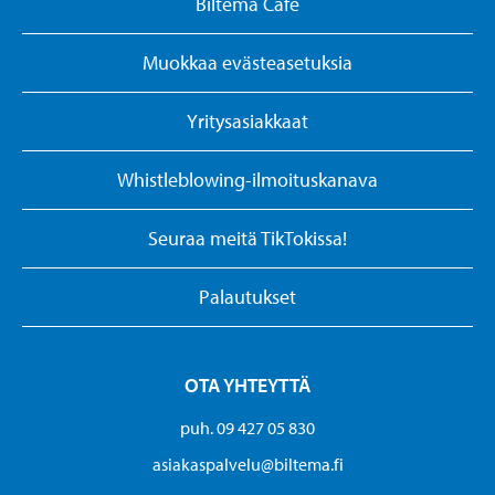
Biltema Cafe
Muokkaa evästeasetuksia
Yritysasiakkaat
Whistleblowing-ilmoituskanava
Seuraa meitä TikTokissa!
Palautukset
OTA YHTEYTTÄ
puh. 09 427 05 830
asiakaspalvelu@biltema.fi