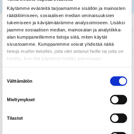
rekisterinumeron ja huoltosuositusten avulla!
Käytämme evästeitä tarjoamamme sisällön ja mainosten
räätälöimiseen, sosiaalisen median ominaisuuksien
tukemiseen ja kävijämäärämme analysoimiseen. Lisäksi
jaamme sosiaalisen median, mainosalan ja analytiikka-
alan kumppaneillemme tietoja siitä, miten käytät
Tietoa valmistajasta
sivustoamme. Kumppanimme voivat yhdistää näitä
tietoja muihin tietoihin, joita olet antanut heille tai joita on
kerätty, kun olet käyttänyt heidän palvelujaan.
Suostumuksen
Osta & Nouda
Välttämätön
valinta
Osta verkosta ja nouda tavaratalosta jo 2 tunnin kuluttua!
LUE LISÄÄ
Mieltymykset
Tilastot
Tähän tuotteeseen liittyvät
tuotteet