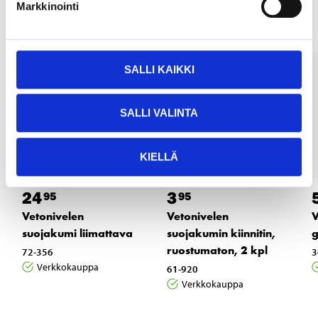
Markkinointi
SALLI KAIKKI
SALLI VALINTA
KIELLÄ
24
3
95
95
Vetonivelen
Vetonivelen
V
suojakumi liimattava
suojakumin kiinnitin,
ruostumaton, 2 kpl
72-356
3
Verkkokauppa
61-920
Verkkokauppa