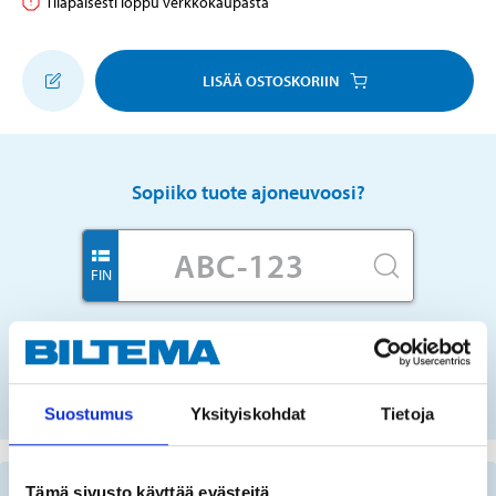
Tilapäisesti loppu verkkokaupasta
LISÄÄ OSTOSKORIIN
Sopiiko tuote ajoneuvoosi?
FIN
Ei rekisterinumeroa?
VALITSE AUTO LISTASTA
Suostumus
Yksityiskohdat
Tietoja
Tärkeää tietoa varaosien etsimisestä
Tämä sivusto käyttää evästeitä