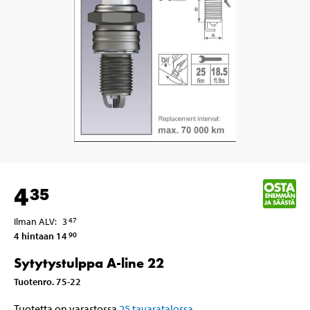
4
35
Ilman ALV
:
3
47
4 hintaan 14
90
Sytytystulppa A-line 22
Tuotenro
.
75-22
Tuotetta on varastossa
25
tavaratalossa