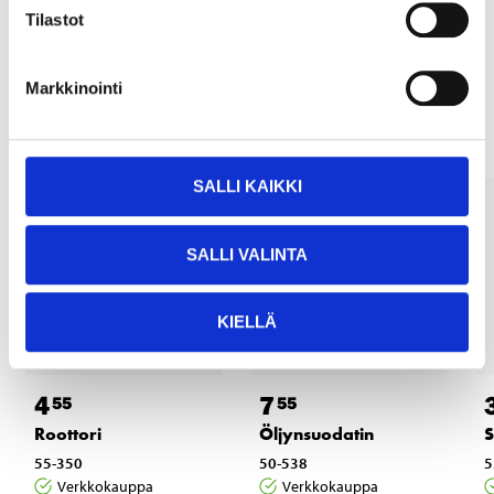
Tilastot
Muut asiakkaat ostivat myös
Markkinointi
SALLI KAIKKI
SALLI VALINTA
KIELLÄ
4
7
55
55
Roottori
Öljynsuodatin
S
55-350
50-538
5
Verkkokauppa
Verkkokauppa