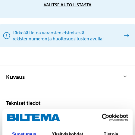
VALITSE AUTO LISTASTA
Tärkeää tietoa varaosien etsimisestä
rekisterinumeron ja huoltosuositusten avulla!
Kuvaus
Tekniset tiedot
Polttoaine
Bensiini
Vetomomentti
25 Nm
Suostumus
Yksityiskohdat
Tietoja