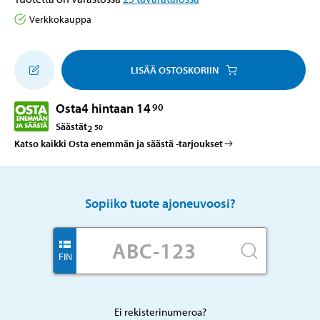
Verkkokauppa
LISÄÄ OSTOSKORIIN
Osta
4 hintaan 14
90
Säästät
2
50
Katso kaikki Osta enemmän ja säästä -tarjoukset
Sopiiko tuote ajoneuvoosi?
FIN
Ei rekisterinumeroa?