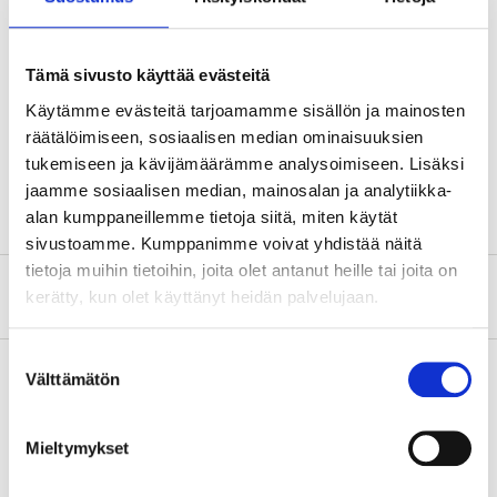
Avainväli
21 mm
Kierre
M14x1,25 mm
Tämä sivusto käyttää evästeitä
Kierrepituus
19 mm
Käytämme evästeitä tarjoamamme sisällön ja mainosten
Kärkiväli
0,8 mm
räätälöimiseen, sosiaalisen median ominaisuuksien
tukemiseen ja kävijämäärämme analysoimiseen. Lisäksi
Napoja
3 kpl
jaamme sosiaalisen median, mainosalan ja analytiikka-
alan kumppaneillemme tietoja siitä, miten käytät
sivustoamme. Kumppanimme voivat yhdistää näitä
tietoja muihin tietoihin, joita olet antanut heille tai joita on
Tietoa valmistajasta
kerätty, kun olet käyttänyt heidän palvelujaan.
Suostumuksen
Välttämätön
valinta
Osta & Nouda
Mieltymykset
Osta verkosta ja nouda tavaratalosta jo 2 tunnin kuluttua!
LUE LISÄÄ