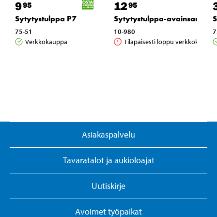
9
12
95
95
Sytytystulppa P7
Sytytystulppa-avainsarja
S
75-51
10-980
7
Verkkokauppa
Tilapäisesti loppu verkkokaupas
Asiakaspalvelu
Tavaratalot ja aukioloajat
Uutiskirje
Avoimet työpaikat