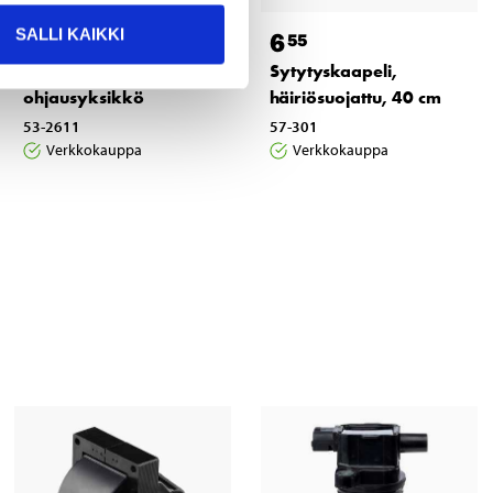
SALLI KAIKKI
11
6
55
55
Sytytyksen
Sytytyskaapeli,
ohjausyksikkö
häiriösuojattu, 40 cm
53-2611
57-301
Verkkokauppa
Verkkokauppa