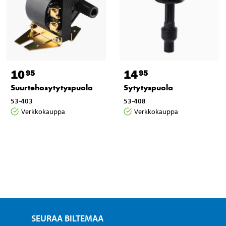
10
14
95
95
Suurtehosytytyspuola
Sytytyspuola
53-403
53-408
Verkkokauppa
Verkkokauppa
SEURAA BILTEMAA