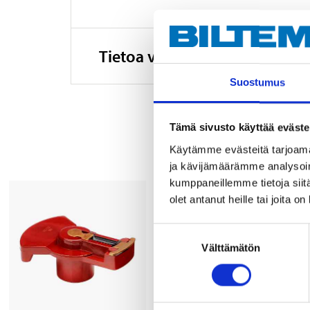
Tietoa valmistajasta
Suostumus
Tämä sivusto käyttää eväste
Käytämme evästeitä tarjoama
ja kävijämäärämme analysoim
kumppaneillemme tietoja siitä
olet antanut heille tai joita o
Suostumuksen
Välttämätön
valinta