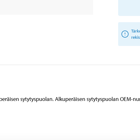
Tärk
reki
uperäisen sytytyspuolan. Alkuperäisen sytytyspuolan OEM-n