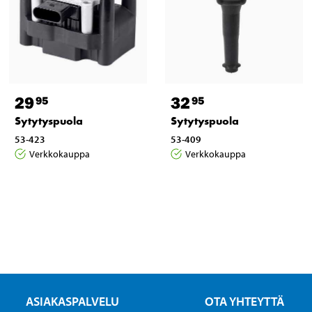
29
32
95
95
Sytytyspuola
Sytytyspuola
53-423
53-409
Verkkokauppa
Verkkokauppa
ASIAKASPALVELU
OTA YHTEYTTÄ