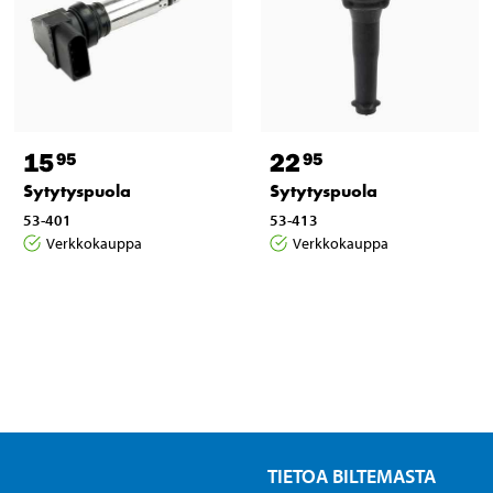
15
22
95
95
Sytytyspuola
Sytytyspuola
53-401
53-413
Verkkokauppa
Verkkokauppa
TIETOA BILTEMASTA