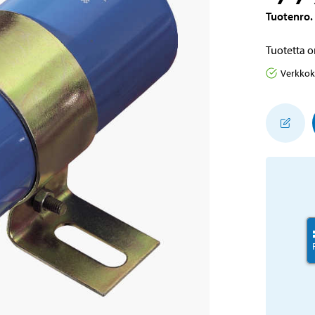
Tuotenro
.
Tuotetta o
Verkko