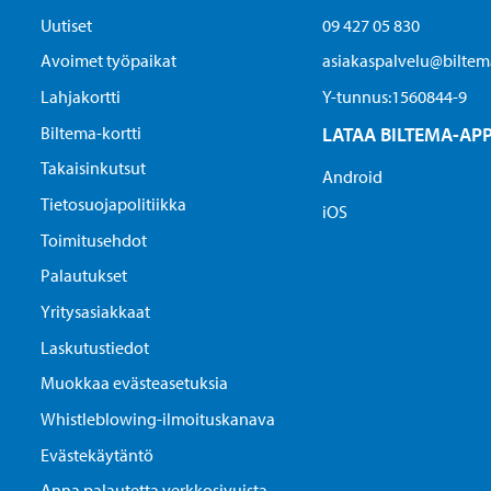
Uutiset
09 427 05 830
Avoimet työpaikat
asiakaspalvelu@biltema
Lahjakortti
Y-tunnus:1560844-9
Biltema-kortti
LATAA BILTEMA-AP
Takaisinkutsut
Android
Tietosuojapolitiikka
iOS
Toimitusehdot
Palautukset
Yritysasiakkaat
Laskutustiedot
Muokkaa evästeasetuksia
Whistleblowing-ilmoituskanava
Evästekäytäntö
Anna palautetta verkkosivuista