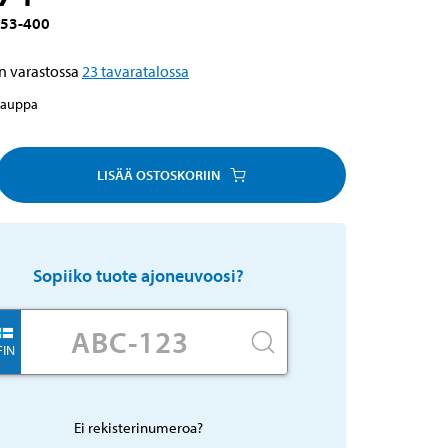
53-400
n varastossa
23
tavaratalossa
kauppa
LISÄÄ OSTOSKORIIN
Sopiiko tuote ajoneuvoosi?
FIN
Ei rekisterinumeroa?