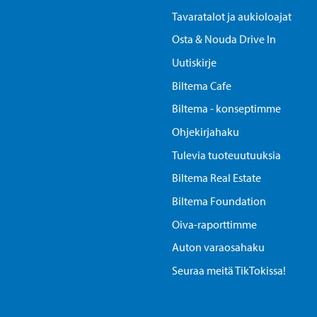
Tavaratalot ja aukioloajat
Osta & Nouda Drive In
Uutiskirje
Biltema Cafe
Biltema - konseptimme
Ohjekirjahaku
Tulevia tuoteuutuuksia
Biltema Real Estate
Biltema Foundation
Oiva-raporttimme
Auton varaosahaku
Seuraa meitä TikTokissa!