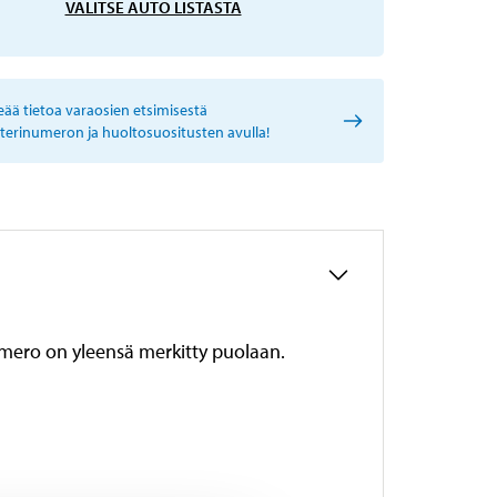
VALITSE AUTO LISTASTA
eää tietoa varaosien etsimisestä
sterinumeron ja huoltosuositusten avulla!
umero on yleensä merkitty puolaan.