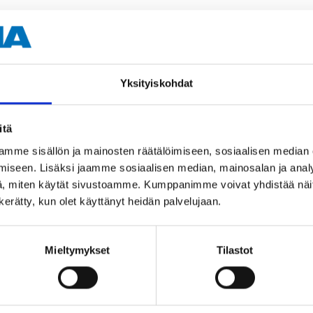
Yksityiskohdat
Muut asiakkaat ostivat myös
itä
mme sisällön ja mainosten räätälöimiseen, sosiaalisen median
iseen. Lisäksi jaamme sosiaalisen median, mainosalan ja analy
, miten käytät sivustoamme. Kumppanimme voivat yhdistää näitä t
n kerätty, kun olet käyttänyt heidän palvelujaan.
Mieltymykset
Tilastot