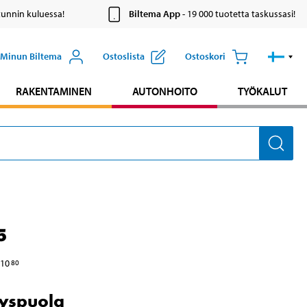
tunnin kuluessa!
Biltema App
- 19 000 tuotetta taskussasi!
Minun Biltema
Ostoslista
Ostoskori
RAKENTAMINEN
AUTONHOITO
TYÖKALUT
5
10
80
yspuola