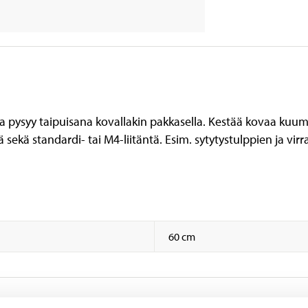
ka pysyy taipuisana kovallakin pakkasella. Kestää kovaa kuumuu
tä sekä standardi- tai M4-liitäntä. Esim. sytytystulppien ja vi
60 cm