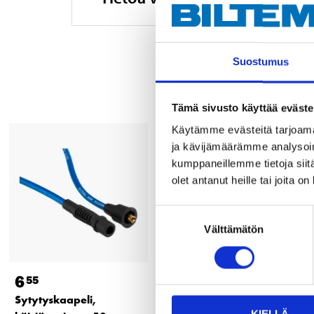
Suostumus
Tämä sivusto käyttää eväste
Käytämme evästeitä tarjoama
ja kävijämäärämme analysoim
kumppaneillemme tietoja siitä
olet antanut heille tai joita o
Suostumuksen
Välttämätön
valinta
6
7
55
55
Sytytyskaapeli,
Sytytyskaapeli,