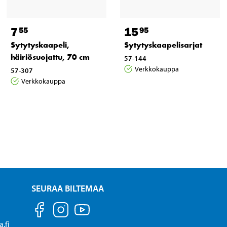
7
15
55
95
Sytytyskaapeli,
Sytytyskaapelisarjat
häiriösuojattu, 70 cm
57-144
Verkkokauppa
57-307
Verkkokauppa
SEURAA BILTEMAA
.fi