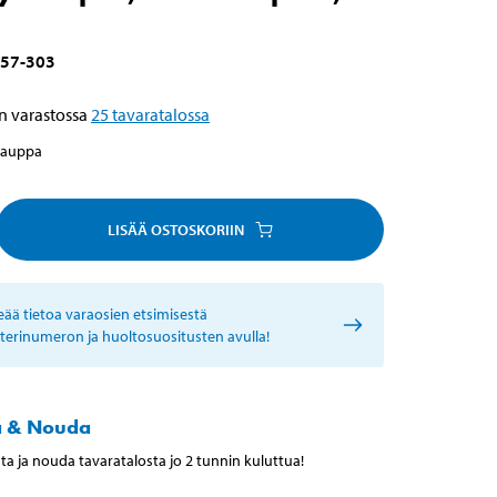
57-303
n varastossa
25
tavaratalossa
kauppa
LISÄÄ OSTOSKORIIN
eää tietoa varaosien etsimisestä
sterinumeron ja huoltosuositusten avulla!
a & Nouda
ta ja nouda tavaratalosta jo 2 tunnin kuluttua!