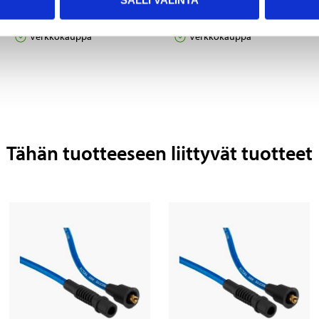
SALLI VALINTA
häiriösuojattu, 40 cm
häiriösuojattu, 80 cm
57-301
57-305
Verkkokauppa
Verkkokauppa
Tähän tuotteeseen liittyvät tuotteet