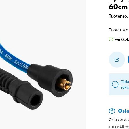
60cm
Tuotenro
.
Tuotetta o
Verkko
Tärk
reki
Ost
Osta verkos
LUE LISÄÄ