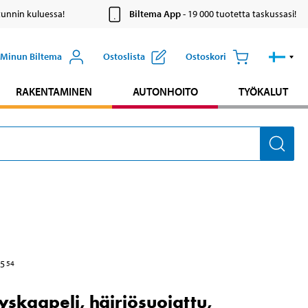
tunnin kuluessa!
Biltema App
- 19 000 tuotetta taskussasi!
Minun Biltema
Ostoslista
Ostoskori
RAKENTAMINEN
AUTONHOITO
TYÖKALUT
5
54
yskaapeli, häiriösuojattu,