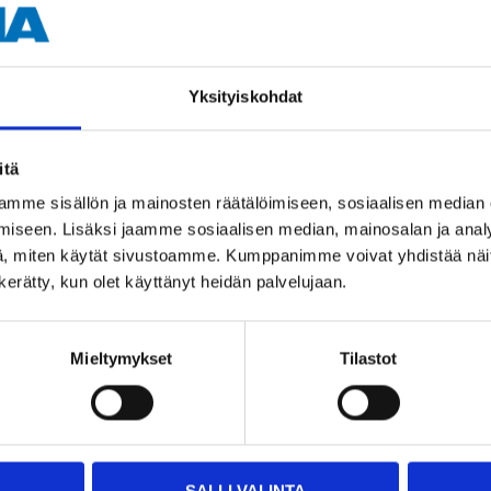
Yksityiskohdat
Muut asiakkaat ostivat myös
itä
mme sisällön ja mainosten räätälöimiseen, sosiaalisen median
iseen. Lisäksi jaamme sosiaalisen median, mainosalan ja analy
, miten käytät sivustoamme. Kumppanimme voivat yhdistää näitä t
n kerätty, kun olet käyttänyt heidän palvelujaan.
Mieltymykset
Tilastot
6
7
55
55
Sytytyskaapeli,
Sytytyskaapeli,