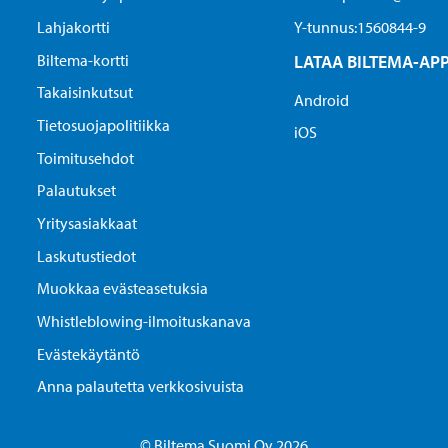
Lahjakortti
Y-tunnus:1560844-9
Biltema-kortti
LATAA BILTEMA-AP
Takaisinkutsut
Android
Tietosuojapolitiikka
iOS
Toimitusehdot
Palautukset
Yritysasiakkaat
Laskutustiedot
Muokkaa evästeasetuksia
Whistleblowing-ilmoituskanava
Evästekäytäntö
Anna palautetta verkkosivuista
© Biltema Suomi Oy 2026