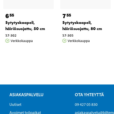
6
7
55
55
Sytytyskaapeli,
Sytytyskaapeli,
häiriösuojattu, 50 cm
häiriösuojattu, 80 cm
57-302
57-305
Verkkokauppa
Verkkokauppa
ASIAKASPALVELU
OTA YHTEYTTÄ
Uutiset
09 427 05 830
Avoimet työpaikat
asiakaspalvelu@biltema