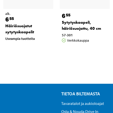
alk.
6
55
6
55
Sytytyskaapeli,
Häiriösuojatut
häiriösuojattu, 40 cm
sytytyskaapelit
57-301
Useampia tuotteita
Verkkokauppa
TIETOA BILTEMASTA
Tavaratalot ja aukioloajat
Osta & Nouda Drive In