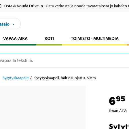
Osta & Nouda Drive In
- Osta verkosta ja nouda tavaratalosta jo kahden 
atalo
VAPAA-AIKA
KOTI
TOIMISTO - MULTIMEDIA
Sytytyskaapelit
Sytytyskaapeli, häiriösuojattu, 60cm
6
95
Ilman ALV
:
Sytyt