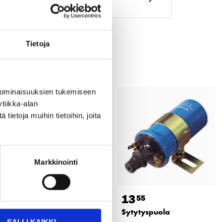
Tietoja
 ominaisuuksien tukemiseen
tiikka-alan
ietoja muihin tietoihin, joita
Markkinointi
8
13
55
55
Sytytyskaapeli,
Sytytyspuola