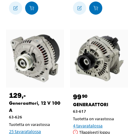
129
,-
99
90
Generaattori, 12 V 100
GENERAATTORI
A
63-617
63-626
Tuotetta on varastossa
Tuotetta on varastossa
4
tavaratalossa
25
tavaratalossa
Tilapäisesti loppu