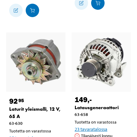
149
,-
92
95
Latausgeneraattori
Laturit yleismalli, 12 V,
63-658
65 A
Tuotetta on varastossa
63-630
23
tavaratalossa
Tuotetta on varastossa
Tilapäisesti loppu