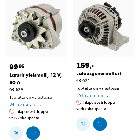
159
,-
99
95
Latausgeneraattori
Laturit yleismalli, 12 V,
63-624
80 A
Tuotetta on varastossa
63-629
25
tavaratalossa
Tuotetta on varastossa
Tilapäisesti loppu
24
tavaratalossa
verkkokaupasta
Tilapäisesti loppu
verkkokaupasta