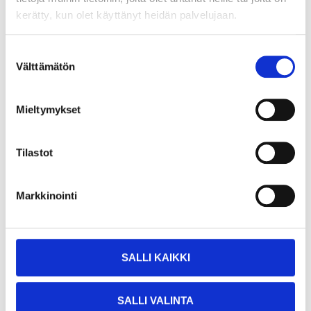
kerätty, kun olet käyttänyt heidän palvelujaan.
Suostumuksen
149
,-
129
,-
Välttämätön
valinta
Latausgeneraattori
Latausgeneraattori
63-627
63-613
Mieltymykset
Tuotetta on varastossa
Tuotetta on varastossa
24
tavaratalossa
23
tavaratalossa
Tilapäisesti loppu
Tilapäisesti loppu
Tilastot
verkkokaupasta
verkkokaupasta
Markkinointi
SALLI KAIKKI
SALLI VALINTA