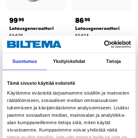
99
86
95
95
Latausgeneraattori
Latausgeneraattori
63-620
63-614
Tuotetta on varastossa
Tuotetta on varastossa
23
tavaratalossa
25
tavaratalossa
Tilapäisesti loppu
Tilapäisesti loppu
Suostumus
Yksityiskohdat
Tietoja
verkkokaupasta
verkkokaupasta
Tämä sivusto käyttää evästeitä
Käytämme evästeitä tarjoamamme sisällön ja mainosten
räätälöimiseen, sosiaalisen median ominaisuuksien
tukemiseen ja kävijämäärämme analysoimiseen. Lisäksi
jaamme sosiaalisen median, mainosalan ja analytiikka-
alan kumppaneillemme tietoja siitä, miten käytät
sivustoamme. Kumppanimme voivat yhdistää näitä
tietoja muihin tietoihin, joita olet antanut heille tai joita on