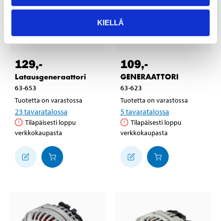
KIELLÄ
129
,-
109
,-
Latausgeneraattori
GENERAATTORI
63-653
63-623
Tuotetta on varastossa
Tuotetta on varastossa
23
tavaratalossa
5
tavaratalossa
Tilapäisesti loppu
Tilapäisesti loppu
verkkokaupasta
verkkokaupasta