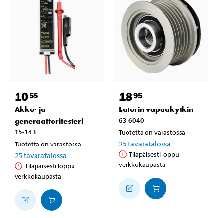
10
18
55
95
Akku- ja
Laturin vapaakytkin
generaattoritesteri
63-6040
15-143
Tuotetta on varastossa
25
tavaratalossa
Tuotetta on varastossa
Tilapäisesti loppu
25
tavaratalossa
verkkokaupasta
Tilapäisesti loppu
verkkokaupasta