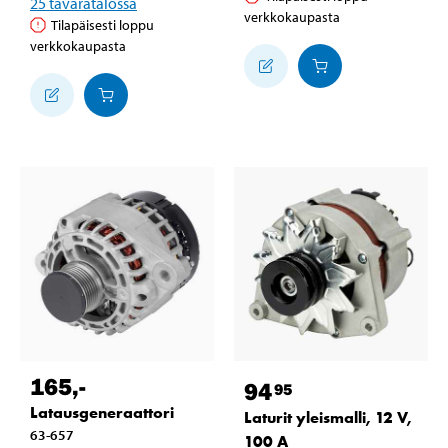
25
tavaratalossa
verkkokaupasta
Tilapäisesti loppu
verkkokaupasta
165
,-
94
95
Latausgeneraattori
Laturit yleismalli, 12 V,
63-657
100 A