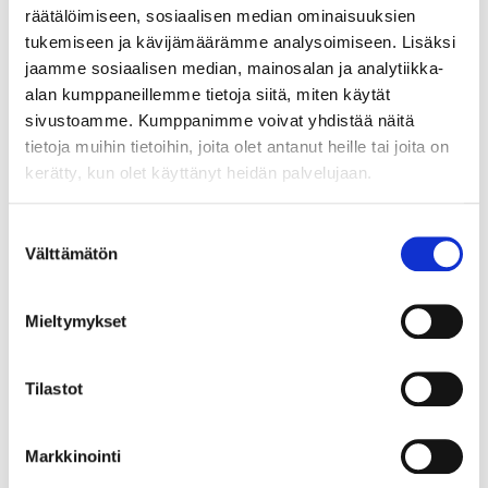
räätälöimiseen, sosiaalisen median ominaisuuksien
voiteluaineen on täytettävä tehtaan
tukemiseen ja kävijämäärämme analysoimiseen. Lisäksi
"Porsche C20" -vaatimukset.
jaamme sosiaalisen median, mainosalan ja analytiikka-
Monet muut ajoneuvot, joissa vaaditaan
alan kumppaneillemme tietoja siitä, miten käytät
ACEA C5- ja SAE 0W-20 -luokan
sivustoamme. Kumppanimme voivat yhdistää näitä
voiteluainetta.
tietoja muihin tietoihin, joita olet antanut heille tai joita on
kerätty, kun olet käyttänyt heidän palvelujaan.
Täyttää seuraavat laatuvaatimukset
:
Suostumuksen
Välttämätön
valinta
ACEA A1/B1, C5
FORD WSS-M2C956-A1
Porsche C20
Mieltymykset
VW 508 00/509 00
Tilastot
Tärkeää tietoa moottoriöljyn vaihtamisesta
Tarkista aina, kuinka paljon moottoriöljyä moottorissa
Markkinointi
on oltava. Tiedot löytyvät auton ohjekirjasta.