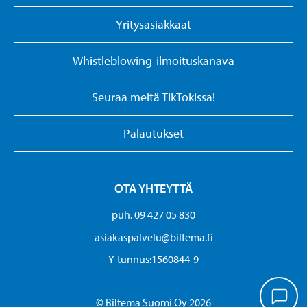
Yritysasiakkaat
Whistleblowing-ilmoituskanava
Seuraa meitä TikTokissa!
Palautukset
OTA YHTEYTTÄ
puh. 09 427 05 830
asiakaspalvelu@biltema.fi
Y-tunnus:1560844-9
© Biltema Suomi Oy 2026