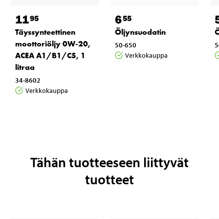
11
6
95
55
Täyssynteettinen
Öljynsuodatin
Ö
moottoriöljy 0W-20,
50-650
5
ACEA A1/B1/C5, 1
Verkkokauppa
litraa
34-8602
Verkkokauppa
Tähän tuotteeseen liittyvät
tuotteet