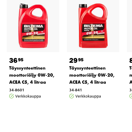
36
29
95
95
Täyssynteettinen
Täyssynteettinen
T
moottoriöljy 0W-20,
moottoriöljy 0W-20,
m
ACEA C5, 4 litraa
ACEA C5, 4 litraa
A
34-8601
34-841
3
Verkkokauppa
Verkkokauppa