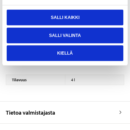
Öljynvaihdon yhteydessä on vaihdettava myös
öljynsuodatin.
SALLI KAIKKI
SALLI VALINTA
EUH208 Sisältää TRIS(BRANCHED-ALKYL) BORATE. Voi aiheuttaa
allergisen reaktion.
EUH210 Käyttöturvallisuustiedote toimitetaan pyynnöstä.
KIELLÄ
Tekniset tiedot
Tilavuus
4 l
Tietoa valmistajasta