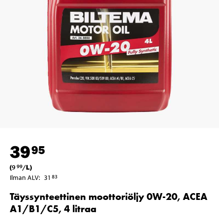
39
95
(
9
/
L
)
99
Ilman ALV
:
31
83
Täyssynteettinen moottoriöljy 0W-20, ACEA
A1/B1/C5, 4 litraa