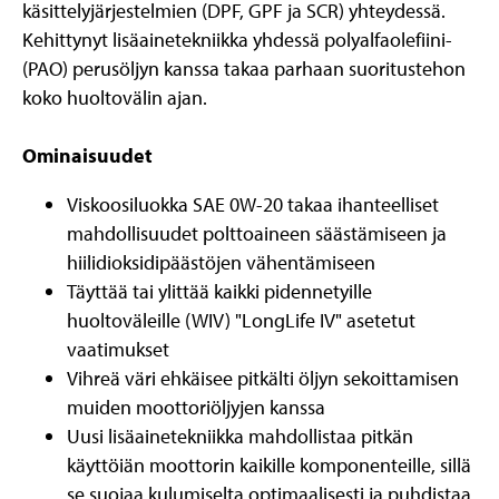
käsittelyjärjestelmien (DPF, GPF ja SCR) yhteydessä.
Kehittynyt lisäainetekniikka yhdessä polyalfaolefiini-
(PAO) perusöljyn kanssa takaa parhaan suoritustehon
koko huoltovälin ajan.
Ominaisuudet
Viskoosiluokka SAE 0W-20 takaa ihanteelliset
mahdollisuudet polttoaineen säästämiseen ja
hiilidioksidipäästöjen vähentämiseen
Täyttää tai ylittää kaikki pidennetyille
huoltoväleille (WIV) "LongLife IV" asetetut
vaatimukset
Vihreä väri ehkäisee pitkälti öljyn sekoittamisen
muiden moottoriöljyjen kanssa
Uusi lisäainetekniikka mahdollistaa pitkän
käyttöiän moottorin kaikille komponenteille, sillä
se suojaa kulumiselta optimaalisesti ja puhdistaa