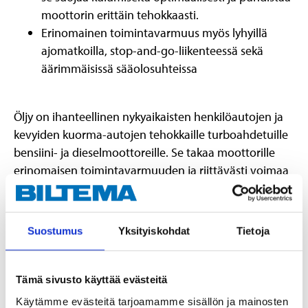
moottorin erittäin tehokkaasti.
Erinomainen toimintavarmuus myös lyhyillä
ajomatkoilla, stop-and-go-liikenteessä sekä
äärimmäisissä sääolosuhteissa
Öljy on ihanteellinen nykyaikaisten henkilöautojen ja
kevyiden kuorma-autojen tehokkaille turboahdetuille
bensiini- ja dieselmoottoreille. Se takaa moottorille
erinomaisen toimintavarmuuden ja riittävästi voimaa
kaikissa tilanteissa, myös epäedullisissa
käyttöolosuhteissa.
Öljy on kehitetty erityisesti seuraaville ajoneuvoille:
Suostumus
Yksityiskohdat
Tietoja
VW-konsernin ajoneuvot Audi/ Seat/ Skoda/
VW/Cupra, joita koskevat
Tämä sivusto käyttää evästeitä
voiteluainevaatimukset VW 508 00/509 00.
Käytämme evästeitä tarjoamamme sisällön ja mainosten
Porschen bensiini- ja dieselmoottorit, joissa