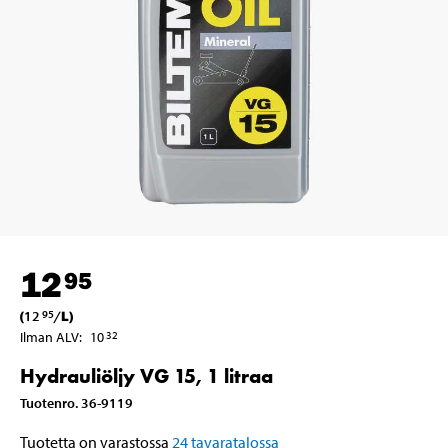
12
95
(
12
/
L
)
95
Ilman ALV
:
10
32
Hydrauliöljy VG 15, 1 litraa
Tuotenro
.
36-9119
Tuotetta on varastossa
24
tavaratalossa