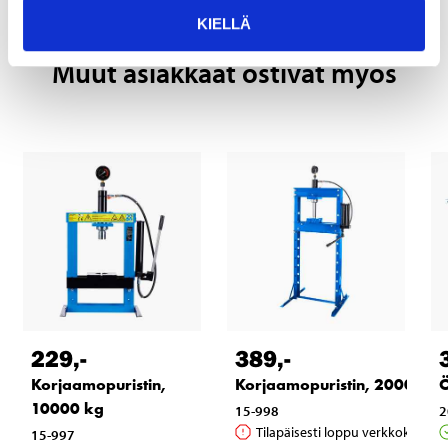
KIELLÄ
Muut asiakkaat ostivat myös
229
,-
389
,-
Korjaamopuristin,
Korjaamopuristin, 20000 kg
Ö
10000 kg
15-998
2
Tilapäisesti loppu verkkokaupas
15-997