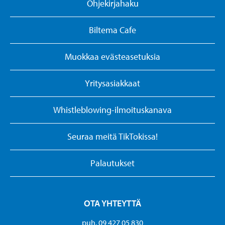
Ohjekirjahaku
Biltema Cafe
Muokkaa evästeasetuksia
Yritysasiakkaat
Whistleblowing-ilmoituskanava
Seuraa meitä TikTokissa!
Palautukset
OTA YHTEYTTÄ
puh. 09 427 05 830