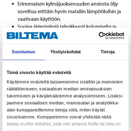
Erinomaisen kylmäjuoksevuuden ansiosta öljy
soveltuu erittäin hyvin mataliin lämpötiloihin ja
vaativaan käyttöön.
Suojaa järjestelmiä tehokkaasti kulumiselta ja
korroosiolta.
Torjuu tehokkaasti viskositeetin pilkkoutumista
Suostumus
Yksityiskohdat
Tietoja
Täyttää seuraavat laatuvaatimukset:
DIN 51524 part 3 (HVLP)
Tämä sivusto käyttää evästeitä
Eaton I-286-S, M-2950-S
Käytämme evästeitä tarjoamamme sisällön ja mainosten
räätälöimiseen, sosiaalisen median ominaisuuksien
tukemiseen ja kävijämäärämme analysoimiseen. Lisäksi
jaamme sosiaalisen median, mainosalan ja analytiikka-
alan kumppaneillemme tietoja siitä, miten käytät
Vaara
sivustoamme. Kumppanimme voivat yhdistää näitä
H304 Voi olla tappavaa nieltynä ja joutuessaan hengitysteihin.
tietoja muihin tietoihin, joita olet antanut heille tai joita on
kerätty, kun olet käyttänyt heidän palvelujaan.