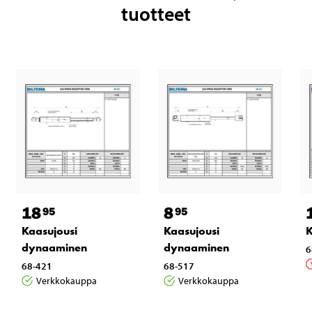
tuotteet
18
8
95
95
Kaasujousi
Kaasujousi
K
dynaaminen
dynaaminen
6
68-421
68-517
Verkkokauppa
Verkkokauppa