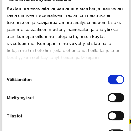
Käytämme evästeitä tarjoamamme sisällön ja mainosten
Tietoa valmistajasta
räätälöimiseen, sosiaalisen median ominaisuuksien
tukemiseen ja kävijämäärämme analysoimiseen. Lisäksi
jaamme sosiaalisen median, mainosalan ja analytiikka-
alan kumppaneillemme tietoja siitä, miten käytät
sivustoamme. Kumppanimme voivat yhdistää näitä
Osta & Nouda
tietoja muihin tietoihin, joita olet antanut heille tai joita on
kerätty, kun olet käyttänyt heidän palvelujaan.
Osta verkosta ja nouda tavaratalosta jo 2 tunnin kuluttua!
LUE LISÄÄ
Suostumuksen
Välttämätön
valinta
Muut asiakkaat ostivat myös
Mieltymykset
Tilastot