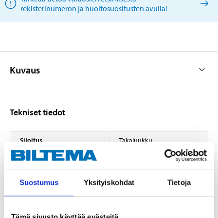
rekisterinumeron ja huoltosuositusten avulla!
Kuvaus
Tekniset tiedot
Sijoitus
Takaluukku
Pituus
431 mm
Iskunpituus
159 mm
Suostumus
Yksityiskohdat
Tietoja
Jousivoima
425 N
Tämä sivusto käyttää evästeitä