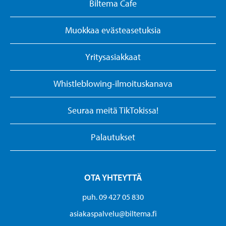
Biltema Cafe
Muokkaa evästeasetuksia
Yritysasiakkaat
Whistleblowing-ilmoituskanava
Seuraa meitä TikTokissa!
Palautukset
OTA YHTEYTTÄ
puh. 09 427 05 830
asiakaspalvelu@biltema.fi