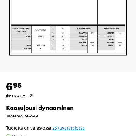
6
95
Ilman ALV
:
5
54
Kaasujousi dynaaminen
Tuotenro
.
68-549
Tuotetta on varastossa
25
tavaratalossa