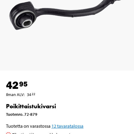
42
95
Ilman ALV
:
34
22
Poikittaistukivarsi
Tuotenro
.
72-879
Tuotetta on varastossa
12
tavaratalossa