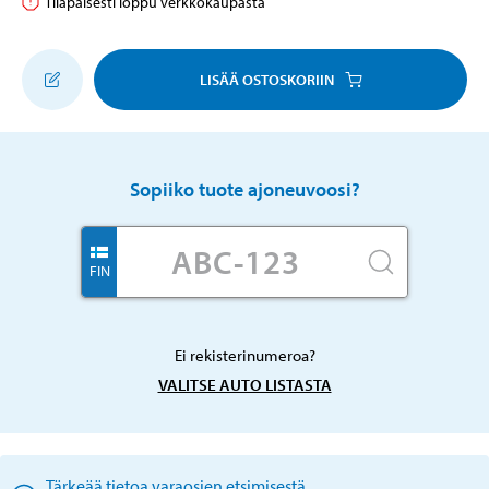
Tilapäisesti loppu verkkokaupasta
LISÄÄ OSTOSKORIIN
Sopiiko tuote ajoneuvoosi?
FIN
Ei rekisterinumeroa?
VALITSE AUTO LISTASTA
Tärkeää tietoa varaosien etsimisestä