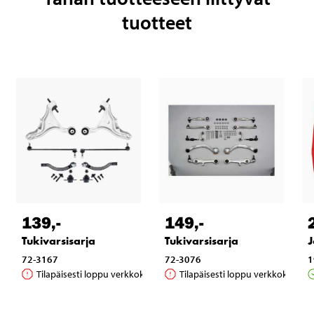
tuotteet
139
,-
149
,-
Tukivarsisarja
Tukivarsisarja
J
72-3167
72-3076
1
Tilapäisesti loppu verkkokaupasta
Tilapäisesti loppu verkkokaupas