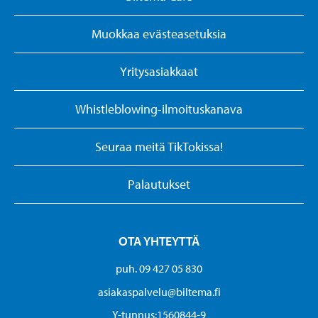
Muokkaa evästeasetuksia
Yritysasiakkaat
Whistleblowing-ilmoituskanava
Seuraa meitä TikTokissa!
Palautukset
OTA YHTEYTTÄ
puh. 09 427 05 830
asiakaspalvelu@biltema.fi
Y-tunnus:1560844-9