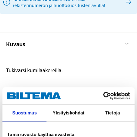
rekisterinumeron ja huoltosuositusten avulla!
Kuvaus
Tukivarsi kumilaakereilla.
Tekniset tiedot
Suostumus
Yksityiskohdat
Tietoja
Sijoitus
Etuakseli
Sijoitus
Vasen
Tämä sivusto käyttää evästeitä