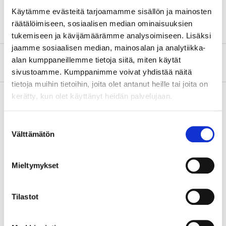
Sijoitus
Alempi
Käytämme evästeitä tarjoamamme sisällön ja mainosten
räätälöimiseen, sosiaalisen median ominaisuuksien
tukemiseen ja kävijämäärämme analysoimiseen. Lisäksi
jaamme sosiaalisen median, mainosalan ja analytiikka-
alan kumppaneillemme tietoja siitä, miten käytät
Tietoa valmistajasta
sivustoamme. Kumppanimme voivat yhdistää näitä
tietoja muihin tietoihin, joita olet antanut heille tai joita on
kerätty, kun olet käyttänyt heidän palvelujaan.
Osta & Nouda
Suostumuksen
Välttämätön
valinta
Osta verkosta ja nouda tavaratalosta jo 2 tunnin kuluttua!
LUE LISÄÄ
Mieltymykset
Muut asiakkaat ostivat myös
Tilastot