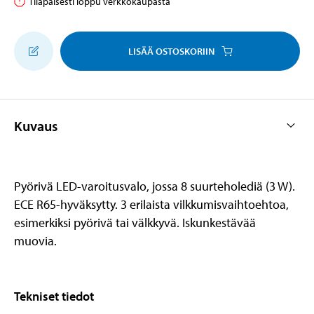
Tilapäisesti loppu verkkokaupasta
LISÄÄ OSTOSKORIIN
Kuvaus
Pyörivä LED-varoitusvalo, jossa 8 suurteholediä (3 W).
ECE R65-hyväksytty. 3 erilaista vilkkumisvaihtoehtoa,
esimerkiksi pyörivä tai välkkyvä. Iskunkestävää
muovia.
Tekniset tiedot