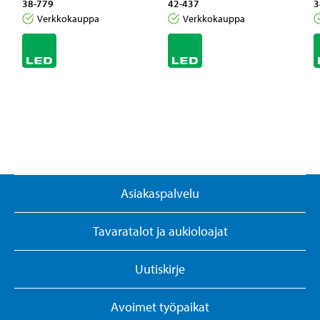
38-779
42-437
3
Verkkokauppa
Verkkokauppa
Asiakaspalvelu
Tavaratalot ja aukioloajat
Uutiskirje
Avoimet työpaikat