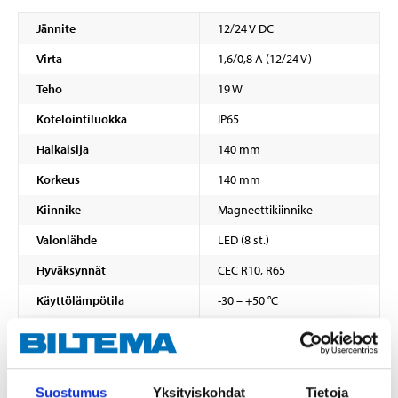
Jännite
12/24 V DC
Virta
1,6/0,8 A (12/24 V)
Teho
19 W
Kotelointiluokka
IP65
Halkaisija
140 mm
Korkeus
140 mm
Kiinnike
Magneettikiinnike
Valonlähde
LED (8 st.)
Hyväksynnät
CEC R10, R65
Käyttölämpötila
-30 – +50 °C
Kaapelin pituus
3,7 m
Liitäntä
savukkeensytytinliitäntään
NÄYTÄ KAIKKI
Suostumus
Yksityiskohdat
Tietoja