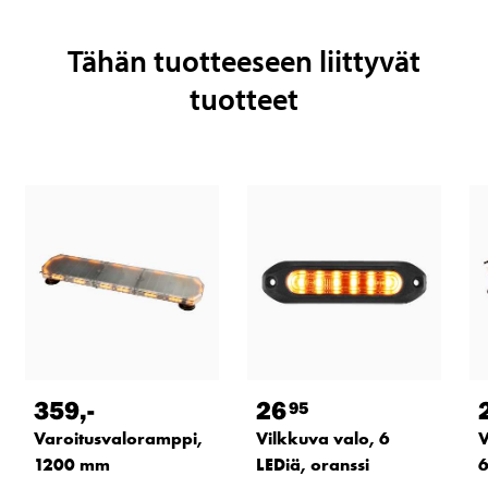
Tähän tuotteeseen liittyvät
tuotteet
359
,-
26
95
Varoitusvaloramppi,
Vilkkuva valo, 6
V
1200 mm
LEDiä, oranssi