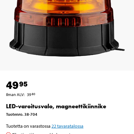
49
95
Ilman ALV
:
39
80
LED-varoitusvalo, magneettikiinnike
Tuotenro
.
38-704
Tuotetta on varastossa
22
tavaratalossa