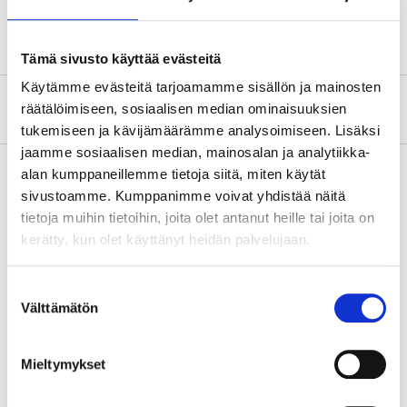
Tämä sivusto käyttää evästeitä
Käytämme evästeitä tarjoamamme sisällön ja mainosten
Tietoa valmistajasta
räätälöimiseen, sosiaalisen median ominaisuuksien
tukemiseen ja kävijämäärämme analysoimiseen. Lisäksi
jaamme sosiaalisen median, mainosalan ja analytiikka-
alan kumppaneillemme tietoja siitä, miten käytät
sivustoamme. Kumppanimme voivat yhdistää näitä
Osta & Nouda
tietoja muihin tietoihin, joita olet antanut heille tai joita on
kerätty, kun olet käyttänyt heidän palvelujaan.
Osta verkosta ja nouda tavaratalosta jo 2 tunnin kuluttua!
LUE LISÄÄ
Suostumuksen
Välttämätön
valinta
Muut asiakkaat ostivat myös
Mieltymykset