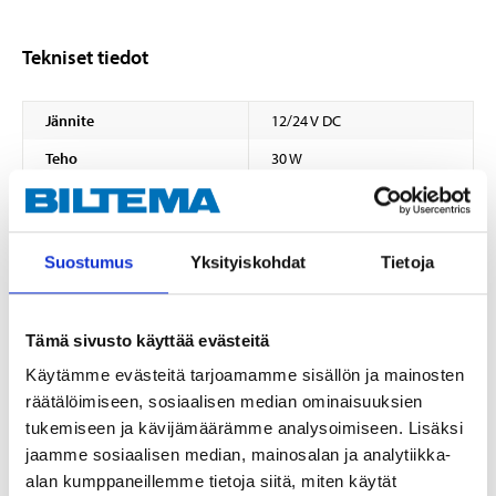
Tekniset tiedot
Jännite
12/24 V DC
Teho
30 W
LED-tyyppi
6 x 5 W OSRAM LED
Valaisukulma
Leveä
Suostumus
Yksityiskohdat
Tietoja
Valovoima
3180 lm (Teoreettinen)
Valovoima
1700 lm (Tehokas)
Tämä sivusto käyttää evästeitä
Värilämpötila
5500–6500 K
Käytämme evästeitä tarjoamamme sisällön ja mainosten
Virrankulutus
1,7 A (12 V)
räätälöimiseen, sosiaalisen median ominaisuuksien
Virrankulutus
0,87 A (24 V)
tukemiseen ja kävijämäärämme analysoimiseen. Lisäksi
jaamme sosiaalisen median, mainosalan ja analytiikka-
Kotelointiluokka
IP68 + IP69K
alan kumppaneillemme tietoja siitä, miten käytät