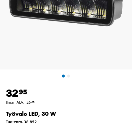
32
95
Ilman ALV
:
26
25
Työvalo LED, 30 W
Tuotenro
.
38-852