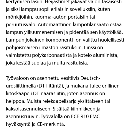
kertymisen lasiin. Heijastimet jakavat valon tasaisesti,
ja siksi lamppu sopii erilaisiin sovelluksiin, kuten
mönkijöihin, kuorma-auton portaisiin tai
peruutusvalo. Automaattinen lämpötilansäätö estää
lampun ylikuumenemisen ja pidentää sen käyttöikää.
Lampun jokainen komponentti on valittu huolellisesti
pohjoismaisen ilmaston rasituksiin. Linssi on
valmistettu polykarbonaatista ja kotelo alumiinista,
joka kestää suolaa ja muita rasituksia.
Työvaloon on asennettu vesitiivis Deutsch-
urosliittimellä (DT-liitäntä), ja mukana tulee erillinen
liitoskaapeli DT-naarasliitin, joten asennus on
helppoa. Muista relekaapelisarja yksittäiseen tai
kaksoisasennukseen. Sisältää kiinnikkeen ja
asennusruuvin. Työvalolla on ECE R10 EMC -
hyväksyntä ja CE-merkintä.