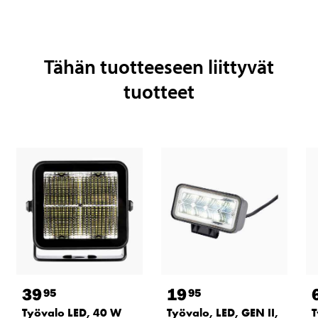
Tähän tuotteeseen liittyvät
tuotteet
39
19
95
95
Työvalo LED, 40 W
Työvalo, LED, GEN II,
T