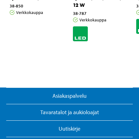
12 W
38-850
3
Verkkokauppa
38-787
Verkkokauppa
Asiakaspalvelu
Tavaratalot ja aukioloajat
Uutiskirje