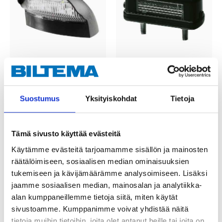
7
4
95
95
Rekisterikilven valo,
Rekisterikilven valo
Suostumus
Yksityiskohdat
Tietoja
LED
42-148
42-227
Tuotetta on varastossa
25
tavaratalossa
Tuotetta on varastossa
Tilapäisesti loppu
Tämä sivusto käyttää evästeitä
25
tavaratalossa
verkkokaupasta
Tilapäisesti loppu
Käytämme evästeitä tarjoamamme sisällön ja mainosten
verkkokaupasta
räätälöimiseen, sosiaalisen median ominaisuuksien
tukemiseen ja kävijämäärämme analysoimiseen. Lisäksi
jaamme sosiaalisen median, mainosalan ja analytiikka-
alan kumppaneillemme tietoja siitä, miten käytät
sivustoamme. Kumppanimme voivat yhdistää näitä
tietoja muihin tietoihin, joita olet antanut heille tai joita on