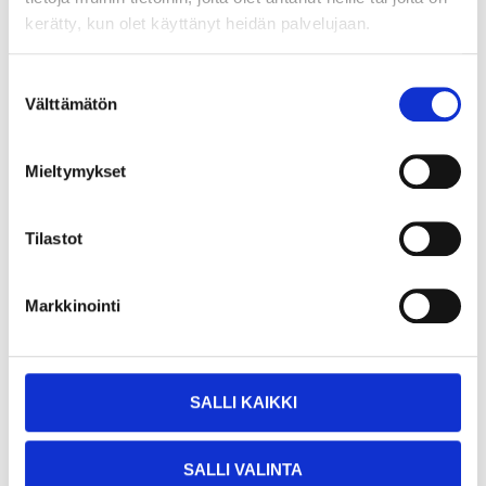
kerätty, kun olet käyttänyt heidän palvelujaan.
Suostumuksen
Välttämätön
valinta
Mieltymykset
Tilastot
9
9
55
55
Markkinointi
Rekisterikilven valo,
Rekisterikilven valo,
LED
LED, 97 x 45 mm
42-240
42-291
Tuotetta on varastossa
Tuotetta on varastossa
SALLI KAIKKI
11
tavaratalossa
19
tavaratalossa
Tilapäisesti loppu
Tilapäisesti loppu
verkkokaupasta
verkkokaupasta
SALLI VALINTA