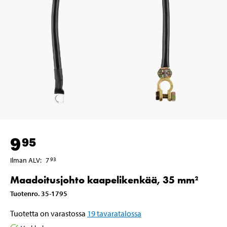
9
95
Ilman ALV
:
7
93
Maadoitusjohto kaapelikenkää, 35 mm²
Tuotenro
.
35-1795
Tuotetta on varastossa
19
tavaratalossa