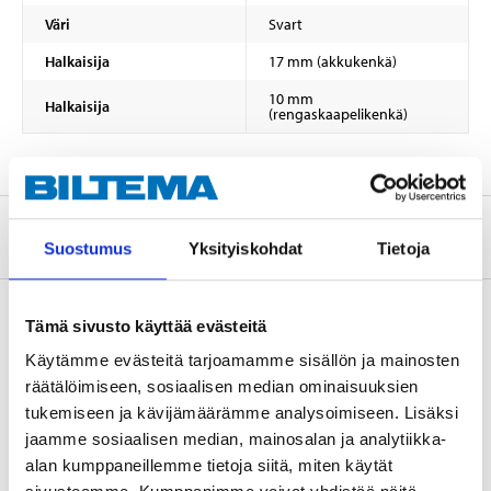
Väri
Svart
Halkaisija
17 mm (akkukenkä)
10 mm
Halkaisija
(rengaskaapelikenkä)
Tietoa valmistajasta
Suostumus
Yksityiskohdat
Tietoja
Tämä sivusto käyttää evästeitä
Käytämme evästeitä tarjoamamme sisällön ja mainosten
Osta & Nouda
räätälöimiseen, sosiaalisen median ominaisuuksien
Osta verkosta ja nouda tavaratalosta jo 2 tunnin kuluttua!
tukemiseen ja kävijämäärämme analysoimiseen. Lisäksi
LUE LISÄÄ
jaamme sosiaalisen median, mainosalan ja analytiikka-
alan kumppaneillemme tietoja siitä, miten käytät