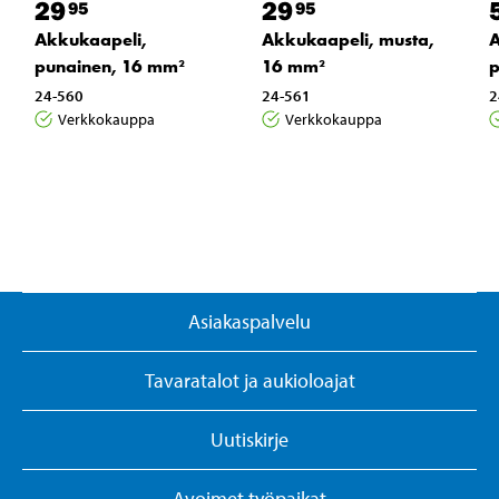
29
29
95
95
Akkukaapeli,
Akkukaapeli, musta,
A
punainen, 16 mm²
16 mm²
p
24-560
24-561
2
Verkkokauppa
Verkkokauppa
Asiakaspalvelu
Tavaratalot ja aukioloajat
Uutiskirje
Avoimet työpaikat