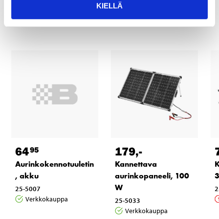
KIELLÄ
tuotteet
64
179
,-
95
Aurinkokennotuuletin
Kannettava
K
, akku
aurinkopaneeli, 100
W
25-5007
2
Verkkokauppa
25-5033
Verkkokauppa