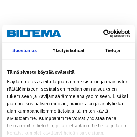
Tietoa valmistajasta
Suostumus
Yksityiskohdat
Tietoja
Osta & Nouda
Tämä sivusto käyttää evästeitä
Osta verkosta ja nouda tavaratalosta jo 2 tunnin kuluttua!
Käytämme evästeitä tarjoamamme sisällön ja mainosten
LUE LISÄÄ
räätälöimiseen, sosiaalisen median ominaisuuksien
tukemiseen ja kävijämäärämme analysoimiseen. Lisäksi
jaamme sosiaalisen median, mainosalan ja analytiikka-
Muut asiakkaat ostivat myös
alan kumppaneillemme tietoja siitä, miten käytät
sivustoamme. Kumppanimme voivat yhdistää näitä
tietoja muihin tietoihin, joita olet antanut heille tai joita on
kerätty, kun olet käyttänyt heidän palvelujaan.