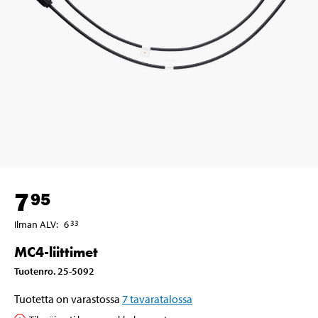
7
95
Ilman ALV
:
6
33
MC4-liittimet
Tuotenro
.
25-5092
Tuotetta on varastossa
7
tavaratalossa