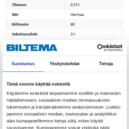
Tilavuus
0,75 l
Väri
Harmaa
Kiiltoaste
80
Sekoitussuhde
3:1
3–5 tuntia (lämpötilasta
Käyttöaika
riippuen)
8 tuntia jokaisen kerroksen
Kuivumisaika
välillä, 20 °C:ssa
Suostumus
Yksityiskohdat
Tietoja
Käyttölämpötila
15–30 °C
Pohjamaali
Marine 2K Primer
Tämä sivusto käyttää evästeitä
Riittoisuus
7–10 m²/l
Käytämme evästeitä tarjoamamme sisällön ja mainosten
räätälöimiseen, sosiaalisen median ominaisuuksien
Ohenne
10 % (sivellin/tela)
tukemiseen ja kävijämäärämme analysoimiseen. Lisäksi
Ohenne
25–35 % (ruiskulakkaus)
jaamme sosiaalisen median, mainosalan ja analytiikka-
alan kumppaneillemme tietoja siitä, miten käytät
NÄYTÄ KAIKKI
sivustoamme. Kumppanimme voivat yhdistää näitä