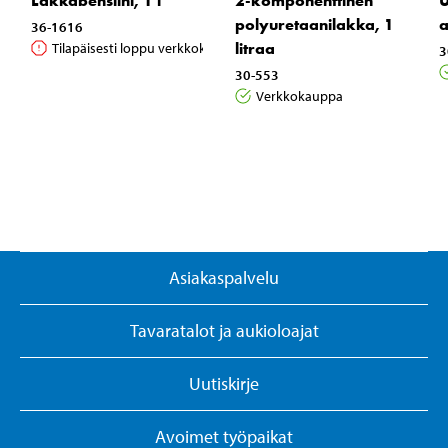
Lakkabensiini, 1 l
2-komponenttinen
U
polyuretaanilakka, 1
a
36-1616
litraa
Tilapäisesti loppu verkkokaupasta
3
30-553
Verkkokauppa
Asiakaspalvelu
Tavaratalot ja aukioloajat
Uutiskirje
Avoimet työpaikat