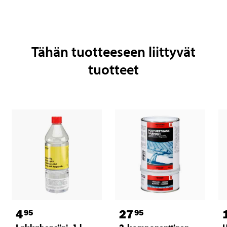
Tähän tuotteeseen liittyvät
tuotteet
4
27
95
95