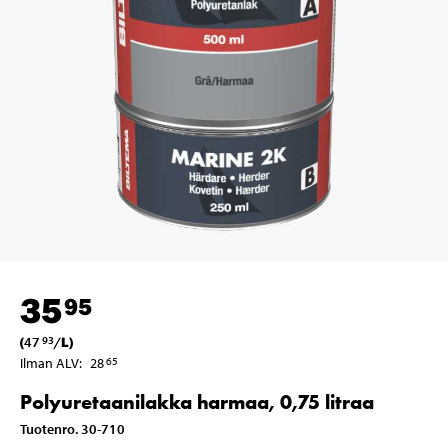
35
95
(
47
/
L
)
93
Ilman ALV
:
28
65
Polyuretaanilakka harmaa, 0,75 litraa
Tuotenro
.
30-710