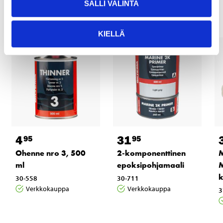
SALLI VALINTA
KIELLÄ
4
31
95
95
Ohenne nro 3, 500
2-komponenttinen
M
ml
epoksipohjamaali
M
k
30-558
30-711
Verkkokauppa
Verkkokauppa
3