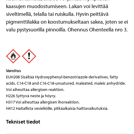
kaasujen muodostumiseen. Lakan voi levittää
siveltimellä, telalla tai ruiskulla. Hyvin peittävä
pigmenttilakka on koostumukseltaan sakea, joten se ei
valu pystysuorilla pinnoilla. Ohennus Ohenteella nro 3.
Varoitus
EUH208 Sisältää Hydroxyphenyl-benzotriazole derivatives, fatty
acids, C14-C18 and C16-C18-unsatured, maleated, maleic anhydride.
Voi aiheuttaa allergisen reaktion.
H226 Syttyvä neste ja höyry.
H317 Voi aiheuttaa allergisen ihoreaktion.
H412 Haitallista vesieliöille, pitkäaikaisia haittavaikutuksia.
Tekniset tiedot