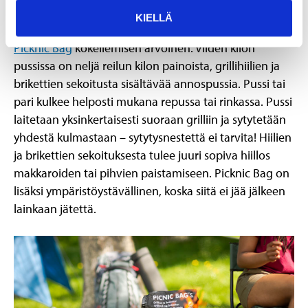
välittömässä läheisyydessä tai jos mukana on edellä
KIELLÄ
mainittu kokoontaitettava grilli, on Bilteman
BBQ
Picknic Bag
kokeilemisen arvoinen. Viiden kilon
pussissa on neljä reilun kilon painoista, grillihiilien ja
brikettien sekoitusta sisältävää annospussia. Pussi tai
pari kulkee helposti mukana repussa tai rinkassa. Pussi
laitetaan yksinkertaisesti suoraan grilliin ja sytytetään
yhdestä kulmastaan – sytytysnestettä ei tarvita! Hiilien
ja brikettien sekoituksesta tulee juuri sopiva hiillos
makkaroiden tai pihvien paistamiseen. Picknic Bag on
lisäksi ympäristöystävällinen, koska siitä ei jää jälkeen
lainkaan jätettä.