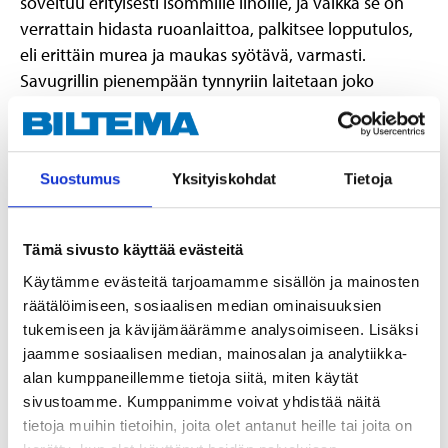
soveltuu erityisesti isommille lihoille, ja vaikka se on
verrattain hidasta ruoanlaittoa, palkitsee lopputulos,
eli erittäin murea ja maukas syötävä, varmasti.
Savugrillin pienempään tynnyriin laitetaan joko
savustuslastuja, hiiliä tai brikettejä, ja grillin
ilmansäätöventtiileitä käyttäen saadaan aikaan sopiva
veto tynnyreiden välillä. Isompaan tynnyriin laitettu
Suostumus
Yksityiskohdat
Tietoja
ruoka kypsyy hitaasti matalassa lämmössä ja saa
savusta hyvän lisäaromin.
Tämä sivusto käyttää evästeitä
Käytämme evästeitä tarjoamamme sisällön ja mainosten
räätälöimiseen, sosiaalisen median ominaisuuksien
tukemiseen ja kävijämäärämme analysoimiseen. Lisäksi
jaamme sosiaalisen median, mainosalan ja analytiikka-
alan kumppaneillemme tietoja siitä, miten käytät
sivustoamme. Kumppanimme voivat yhdistää näitä
tietoja muihin tietoihin, joita olet antanut heille tai joita on