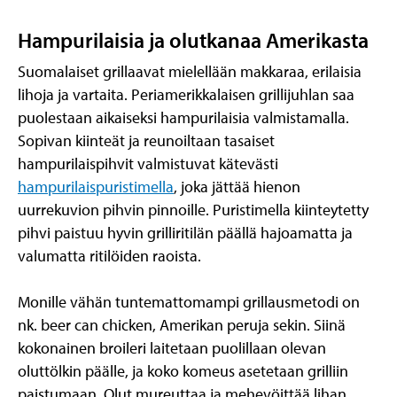
Hampurilaisia ja olutkanaa Amerikasta
Suomalaiset grillaavat mielellään makkaraa, erilaisia
lihoja ja vartaita. Periamerikkalaisen grillijuhlan saa
puolestaan aikaiseksi hampurilaisia valmistamalla.
Sopivan kiinteät ja reunoiltaan tasaiset
hampurilaispihvit valmistuvat kätevästi
hampurilaispuristimella
, joka jättää hienon
uurrekuvion pihvin pinnoille. Puristimella kiinteytetty
pihvi paistuu hyvin grilliritilän päällä hajoamatta ja
valumatta ritilöiden raoista.
Monille vähän tuntemattomampi grillausmetodi on
nk. beer can chicken, Amerikan peruja sekin. Siinä
kokonainen broileri laitetaan puolillaan olevan
oluttölkin päälle, ja koko komeus asetetaan grilliin
paistumaan. Olut mureuttaa ja mehevöittää lihan