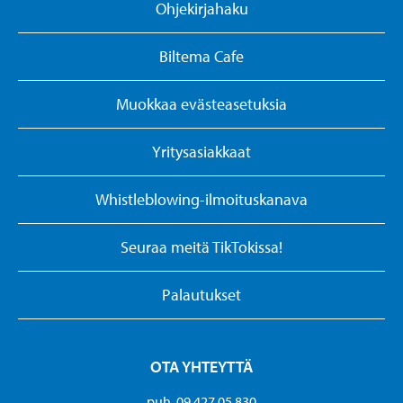
Ohjekirjahaku
Biltema Cafe
Muokkaa evästeasetuksia
Yritysasiakkaat
Whistleblowing-ilmoituskanava
Seuraa meitä TikTokissa!
Palautukset
OTA YHTEYTTÄ
puh. 09 427 05 830