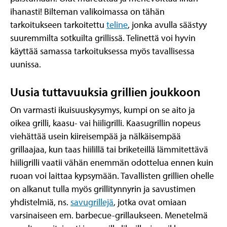
ihanasti! Bilteman valikoimassa on tähän
tarkoitukseen tarkoitettu
teline
, jonka avulla säästyy
suuremmilta sotkuilta grillissä. Telinettä voi hyvin
käyttää samassa tarkoituksessa myös tavallisessa
uunissa.
Uusia tuttavuuksia grillien joukkoon
On varmasti ikuisuuskysymys, kumpi on se aito ja
oikea grilli, kaasu- vai hiiligrilli. Kaasugrillin nopeus
viehättää usein kiireisempää ja nälkäisempää
grillaajaa, kun taas hiilillä tai briketeillä lämmitettävä
hiiligrilli vaatii vähän enemmän odottelua ennen kuin
ruoan voi laittaa kypsymään. Tavallisten grillien ohelle
on alkanut tulla myös grillitynnyrin ja savustimen
yhdistelmiä, ns.
savugrillejä
, jotka ovat omiaan
varsinaiseen em. barbecue-grillaukseen. Menetelmä