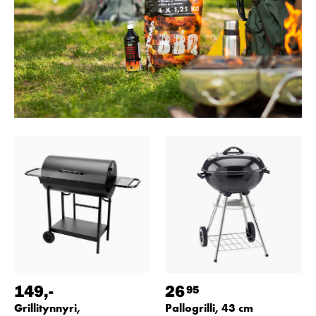
149
,-
26
95
Grillitynnyri,
Pallogrilli, 43 cm