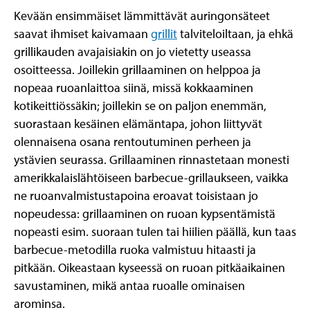
Kevään ensimmäiset lämmittävät auringonsäteet
saavat ihmiset kaivamaan
grillit
talviteloiltaan, ja ehkä
grillikauden avajaisiakin on jo vietetty useassa
osoitteessa. Joillekin grillaaminen on helppoa ja
nopeaa ruoanlaittoa siinä, missä kokkaaminen
kotikeittiössäkin; joillekin se on paljon enemmän,
suorastaan kesäinen elämäntapa, johon liittyvät
olennaisena osana rentoutuminen perheen ja
ystävien seurassa. Grillaaminen rinnastetaan monesti
amerikkalaislähtöiseen barbecue-grillaukseen, vaikka
ne ruoanvalmistustapoina eroavat toisistaan jo
nopeudessa: grillaaminen on ruoan kypsentämistä
nopeasti esim. suoraan tulen tai hiilien päällä, kun taas
barbecue-metodilla ruoka valmistuu hitaasti ja
pitkään. Oikeastaan kyseessä on ruoan pitkäaikainen
savustaminen, mikä antaa ruoalle ominaisen
arominsa.