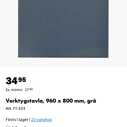
34
95
Ex. moms
:
27
85
Verktygstavla, 960 x 800 mm, grå
Art
.
71-223
Finns i lager i
23
varuhus