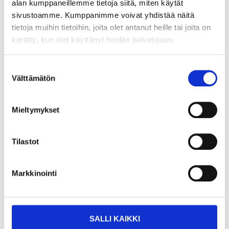
alan kumppaneillemme tietoja siitä, miten käytät
sivustoamme. Kumppanimme voivat yhdistää näitä
Extra skruvar till verktygshållare
tietoja muihin tietoihin, joita olet antanut heille tai joita on
19-3803
kerätty, kun olet käyttänyt heidän palvelujaan.
Finns i lager i
25
varuhus
Säljs online
Suostumuksen
Välttämätön
valinta
1
85
Mieltymykset
Tilastot
Markkinointi
Köp & Hämta
Köp & Hämta i ditt varuhus inom 2 timmar!
LÄS MER
SALLI KAIKKI