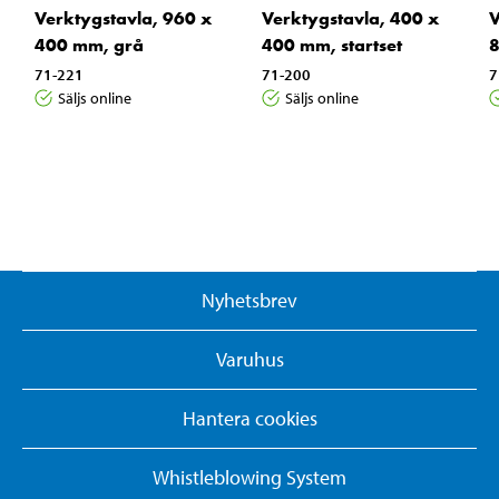
Verktygstavla, 960 x
Verktygstavla, 400 x
V
400 mm, grå
400 mm, startset
8
71-221
71-200
7
Säljs online
Säljs online
Nyhetsbrev
Varuhus
Hantera cookies
Whistleblowing System