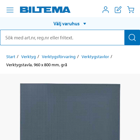
Välj varuhus
Start
Verktyg
Verktygsförvaring
Verktygstavlor
Verktygstavla, 960 x 800 mm, grå