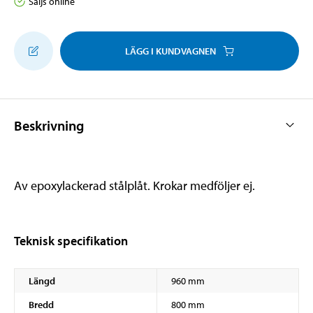
Säljs online
LÄGG I KUNDVAGNEN
Beskrivning
Av epoxylackerad stålplåt. Krokar medföljer ej.
Teknisk specifikation
Längd
960 mm
Bredd
800 mm