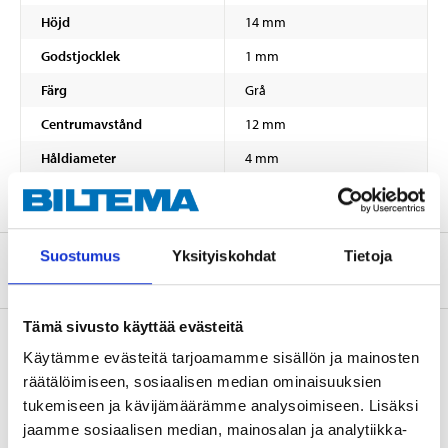
Höjd
14 mm
Godstjocklek
1 mm
Färg
Grå
Centrumavstånd
12 mm
Håldiameter
4 mm
Suostumus
Yksityiskohdat
Tietoja
Om tillverkaren
Tämä sivusto käyttää evästeitä
Käytämme evästeitä tarjoamamme sisällön ja mainosten
räätälöimiseen, sosiaalisen median ominaisuuksien
Tillbehör
tukemiseen ja kävijämäärämme analysoimiseen. Lisäksi
jaamme sosiaalisen median, mainosalan ja analytiikka-