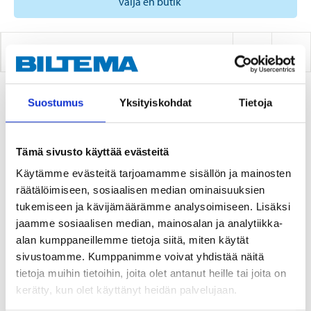
välja en butik
DIMSMÖRJARE
Suostumus
Yksityiskohdat
Tietoja
2
PRODUKTER
Tämä sivusto käyttää evästeitä
Käytämme evästeitä tarjoamamme sisällön ja mainosten
räätälöimiseen, sosiaalisen median ominaisuuksien
tukemiseen ja kävijämäärämme analysoimiseen. Lisäksi
jaamme sosiaalisen median, mainosalan ja analytiikka-
alan kumppaneillemme tietoja siitä, miten käytät
sivustoamme. Kumppanimme voivat yhdistää näitä
tietoja muihin tietoihin, joita olet antanut heille tai joita on
7
5
kerätty, kun olet käyttänyt heidän palvelujaan.
55
55