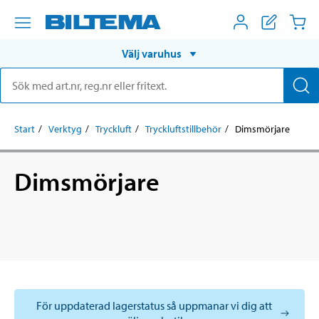
Välj varuhus
Start
Verktyg
Tryckluft
Tryckluftstillbehör
Dimsmörjare
Dimsmörjare
För uppdaterad lagerstatus så uppmanar vi dig att