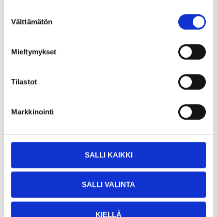
Dimsmörjolja, 0,5 l
Dimsmörjare 1/4"
37-988
17-298
Suostumuksen
Välttämätön
valinta
25
varuhus
25
varuhus
Finns i lager i
Finns i lager i
Säljs ej online
Säljs ej online
Mieltymykset
Tilastot
Markkinointi
SALLI KAIKKI
SALLI VALINTA
KIELLÄ