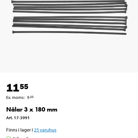
11
55
Ex. moms
:
9
20
Nålar 3 x 180 mm
Art
.
17-3991
Finns i lager i
25
varuhus