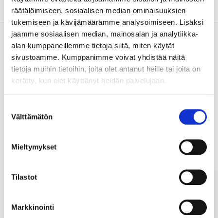
Om tillverkaren
räätälöimiseen, sosiaalisen median ominaisuuksien
tukemiseen ja kävijämäärämme analysoimiseen. Lisäksi
jaamme sosiaalisen median, mainosalan ja analytiikka-
alan kumppaneillemme tietoja siitä, miten käytät
sivustoamme. Kumppanimme voivat yhdistää näitä
Köp & Hämta
tietoja muihin tietoihin, joita olet antanut heille tai joita on
Köp & Hämta i ditt varuhus inom 2 timmar!
kerätty, kun olet käyttänyt heidän palvelujaan.
LÄS MER
Suostumuksen
Välttämätön
valinta
Andra kunder köpte också
Mieltymykset
Tilastot
Markkinointi