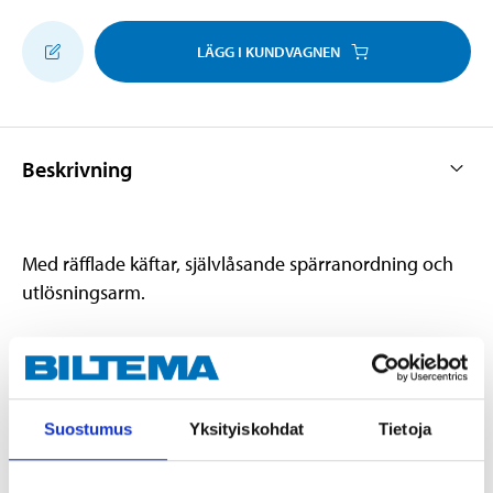
LÄGG I KUNDVAGNEN
Beskrivning
Med räfflade käftar, självlåsande spärranordning och
utlösningsarm.
Teknisk specifikation
Suostumus
Yksityiskohdat
Tietoja
Längd
150 mm
Gripvidd
38 mm