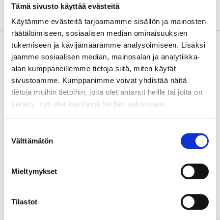
Tämä sivusto käyttää evästeitä
Käytämme evästeitä tarjoamamme sisällön ja mainosten
räätälöimiseen, sosiaalisen median ominaisuuksien
tukemiseen ja kävijämäärämme analysoimiseen. Lisäksi
Om tillverkaren
jaamme sosiaalisen median, mainosalan ja analytiikka-
alan kumppaneillemme tietoja siitä, miten käytät
sivustoamme. Kumppanimme voivat yhdistää näitä
tietoja muihin tietoihin, joita olet antanut heille tai joita on
kerätty, kun olet käyttänyt heidän palvelujaan.
Köp & Hämta
Köp & Hämta i ditt varuhus inom 2 timmar!
Suostumuksen
LÄS MER
Välttämätön
valinta
Mieltymykset
Andra kunder köpte också
Tilastot