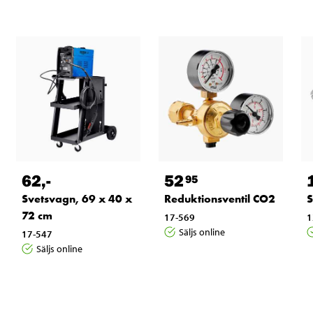
62
,-
52
95
Svetsvagn, 69 x 40 x
Reduktionsventil CO2
S
72 cm
17-569
1
Säljs online
17-547
Säljs online