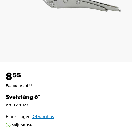
8
55
Ex. moms
:
6
81
Svetstång 6"
Art
.
12-1027
Finns i lager i
24
varuhus
Säljs online