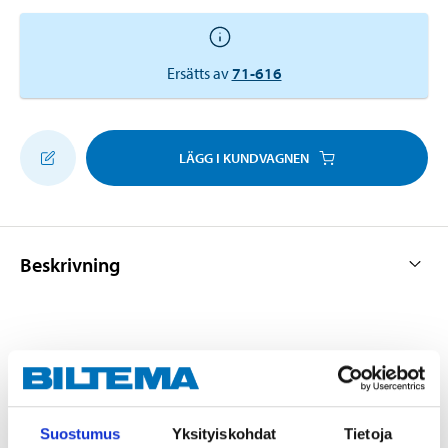
Ersätts av
71-616
LÄGG I KUNDVAGNEN
Beskrivning
För snabb och effektiv sammanpressning av
material vid punktsvetsning.
I smidigt utförande som gör den särskilt lämpad
Suostumus
Yksityiskohdat
Tietoja
för arbeten i små utrymmen.