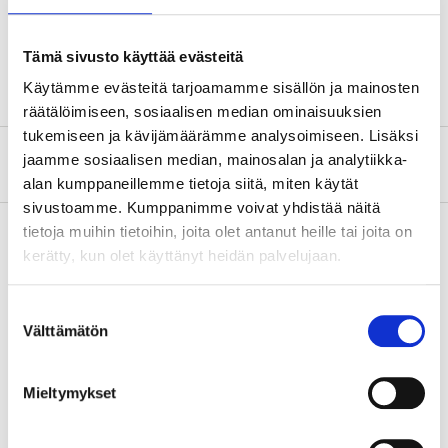
Ställbart omfång 0–7 mm. Stor klämkraft.
Tämä sivusto käyttää evästeitä
Käytämme evästeitä tarjoamamme sisällön ja mainosten
räätälöimiseen, sosiaalisen median ominaisuuksien
tukemiseen ja kävijämäärämme analysoimiseen. Lisäksi
jaamme sosiaalisen median, mainosalan ja analytiikka-
Om tillverkaren
alan kumppaneillemme tietoja siitä, miten käytät
sivustoamme. Kumppanimme voivat yhdistää näitä
tietoja muihin tietoihin, joita olet antanut heille tai joita on
kerätty, kun olet käyttänyt heidän palvelujaan.
Köp & Hämta
Suostumuksen
Köp & Hämta i ditt varuhus inom 2 timmar!
Välttämätön
valinta
LÄS MER
Mieltymykset
Andra kunder köpte också