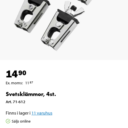
14
90
Ex. moms
:
11
87
Svetsklämmor, 4st.
Art
.
71-612
Finns i lager i
11
varuhus
Säljs online