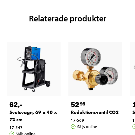
Relaterade produkter
62
,-
52
95
Svetsvagn, 69 x 40 x
Reduktionsventil CO2
S
72 cm
17-569
1
Säljs online
17-547
Säljs online