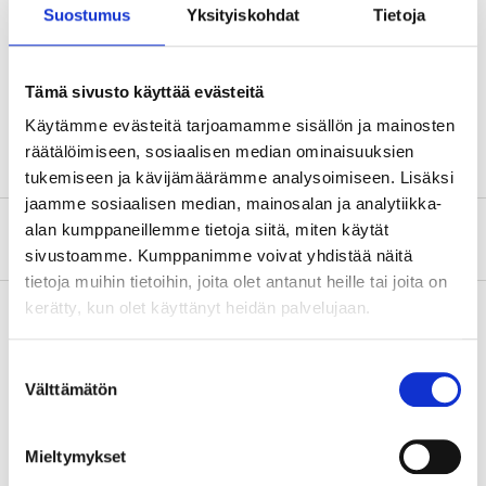
Överspänningskategori
CAT III 1000V
Suostumus
Yksityiskohdat
Tietoja
Märkspänning
1000 V
Märkström
10 A
Tämä sivusto käyttää evästeitä
Kabellängd
120 cm
Käytämme evästeitä tarjoamamme sisällön ja mainosten
räätälöimiseen, sosiaalisen median ominaisuuksien
tukemiseen ja kävijämäärämme analysoimiseen. Lisäksi
jaamme sosiaalisen median, mainosalan ja analytiikka-
alan kumppaneillemme tietoja siitä, miten käytät
Om tillverkaren
sivustoamme. Kumppanimme voivat yhdistää näitä
tietoja muihin tietoihin, joita olet antanut heille tai joita on
kerätty, kun olet käyttänyt heidän palvelujaan.
Köp & Hämta
Suostumuksen
Välttämätön
valinta
Köp & Hämta i ditt varuhus inom 2 timmar!
LÄS MER
Mieltymykset