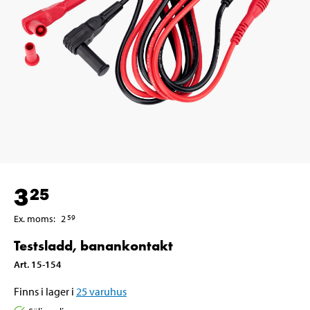
3
25
Ex. moms
:
2
59
Testsladd, banankontakt
Art
.
15-154
Finns i lager i
25
varuhus