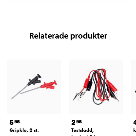
Relaterade produkter
5
2
95
95
Gripklo, 2 st.
Testsladd,
k