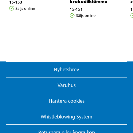
krokodilklämma
s
15-153
Säljs online
15-151
1
Säljs online
Nyhetsbrev
Varuhus
Hantera cookies
Whistleblowing System
Returnera eller ångra köp