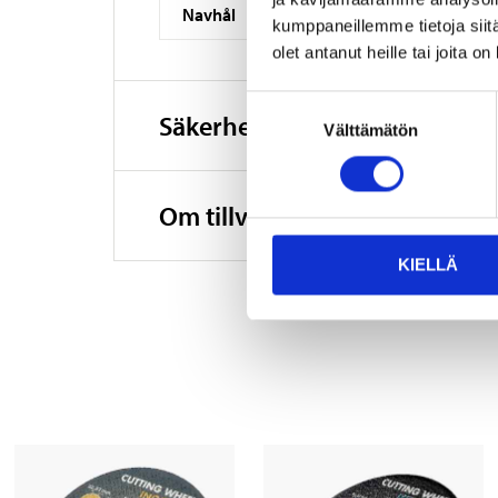
Navhål
kumppaneillemme tietoja siitä
olet antanut heille tai joita o
Suostumuksen
Säkerhetsinformation och ö
Välttämätön
valinta
Om tillverkaren
KIELLÄ