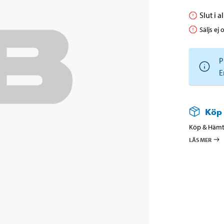
Slut i 
Säljs ej 
P
E
Köp
Köp & Hämta
LÄS MER