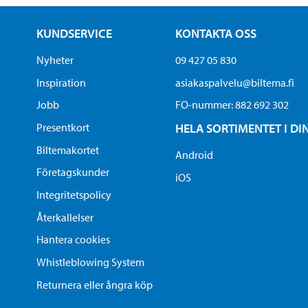
KUNDSERVICE
KONTAKTA OSS
Nyheter
09 427 05 830
Inspiration
asiakaspalvelu@biltema.fi
Jobb
FO-nummer:​ 882 692 302
Presentkort
HELA SORTIMENTET I DI
Biltemakortet
Android
Företagskunder
iOS
Integritetspolicy
Återkallelser
Hantera cookies
Whistleblowing System
Returnera eller ångra köp