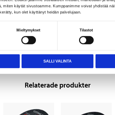
22,23 mm
, miten käytät sivustoamme. Kumppanimme voivat yhdistää näitä t
n kerätty, kun olet käyttänyt heidän palvelujaan.
vriga dokument
Mieltymykset
Tilastot
SALLI VALINTA
Relaterade produkter