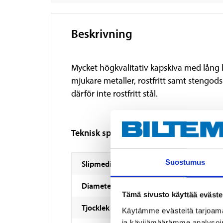
Beskrivning
Mycket högkvalitativ kapskiva med lång l
mjukare metaller, rostfritt samt stengods
därför inte rostfritt stål.
Teknisk specifikation
Suostumus
Slipmedia
Diameter
Tämä sivusto käyttää eväste
Tjocklek
Käytämme evästeitä tarjoama
ja kävijämäärämme analysoim