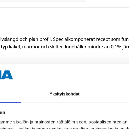
ivslängd och plan profil. Specialkomponerat recept som funge
 typ kakel, marmor och skiffer. Innehåller mindre än 0,1% jär
Yksityiskohdat
Al₂O₃, Aluminiumoxid + SiC, Ki
125 mm
itä
1,2 mm
mme sisällön ja mainosten räätälöimiseen, sosiaalisen median
iseen. Lisäksi jaamme sosiaalisen median, mainosalan ja analy