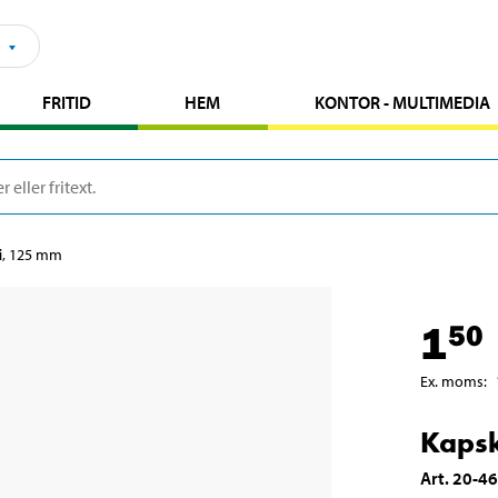
FRITID
HEM
KONTOR - MULTIMEDIA
i, 125 mm
1
50
Ex. moms
:
Kapsk
Art
.
20-4