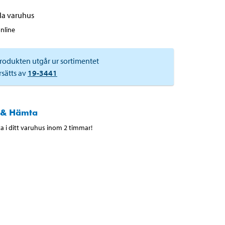
alla varuhus
online
rodukten utgår ur sortimentet
rsätts av
19-3441
 & Hämta
 i ditt varuhus inom 2 timmar!