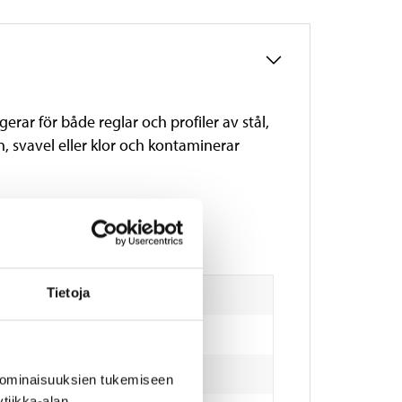
rar för både reglar och profiler av stål,
n, svavel eller klor och kontaminerar
Tietoja
selkarbid
 ominaisuuksien tukemiseen
tiikka-alan