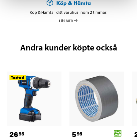
Köp & Hämta
Köp & Hämta i ditt varuhus inom 2 timmar!
LÄS MER
Andra kunder köpte också
Testad
26
5
95
95