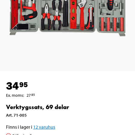
34
95
Ex. moms
:
27
85
Verktygssats, 69 delar
Art
.
71-005
Finns i lager i
12
varuhus