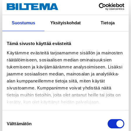
1 st. vinkelhake
1 st. vattenpass med 3 libeller, 225 mm
1 st. snickarpenna
Suostumus
Yksityiskohdat
Tietoja
2 st. limklämmor
Tänger
Tämä sivusto käyttää evästeitä
1 st. kombinationstång, 150 mm
Käytämme evästeitä tarjoamamme sisällön ja mainosten
1 st. spetstång, 150 mm
räätälöimiseen, sosiaalisen median ominaisuuksien
1 st. sidavbitare, 150 mm
tukemiseen ja kävijämäärämme analysoimiseen. Lisäksi
jaamme sosiaalisen median, mainosalan ja analytiikka-
Innehåller:
alan kumppaneillemme tietoja siitä, miten käytät
9 st. Insexnycklar: 1,5–10 mm
sivustoamme. Kumppanimme voivat yhdistää näitä
tietoja muihin tietoihin, joita olet antanut heille tai joita on
Skruvmejslar
kerätty, kun olet käyttänyt heidän palvelujaan.
Spår:
SL5 x 75 mm, SL6 x 100mm
Phillips:
PH2 x 75 mm, PH2 x 100 mm
Suostumuksen
Välttämätön
valinta