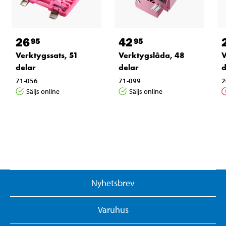
26
42
95
95
Verktygssats, 51
Verktygslåda, 48
V
delar
delar
d
71-056
71-099
2
Säljs online
Säljs online
Nyhetsbrev
Varuhus