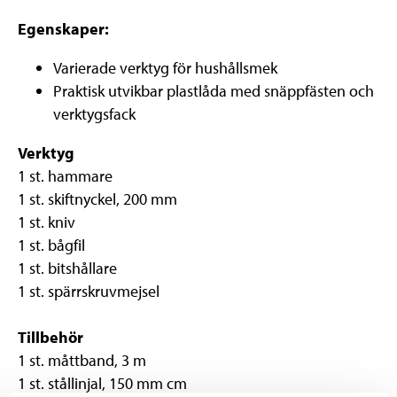
Egenskaper:
Varierade verktyg för hushållsmek
Praktisk utvikbar plastlåda med snäppfästen och
verktygsfack
Verktyg
1 st. hammare
1 st. skiftnyckel, 200 mm
1 st. kniv
1 st. bågfil
1 st. bitshållare
1 st. spärrskruvmejsel
Tillbehör
1 st. måttband, 3 m
1 st. stållinjal, 150 mm cm