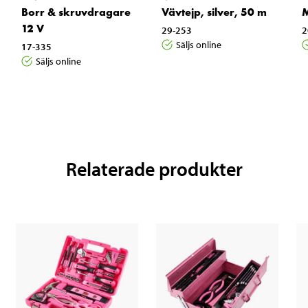
Borr & skruvdragare
Vävtejp, silver, 50 m
M
12 V
29-253
2
Säljs online
17-335
Säljs online
Relaterade produkter