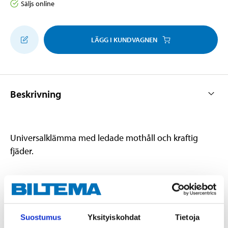
Säljs online
LÄGG I KUNDVAGNEN
Beskrivning
Universalklämma med ledade mothåll och kraftig
fjäder.
Teknisk specifikation
Suostumus
Yksityiskohdat
Tietoja
Käftdjup
68 mm