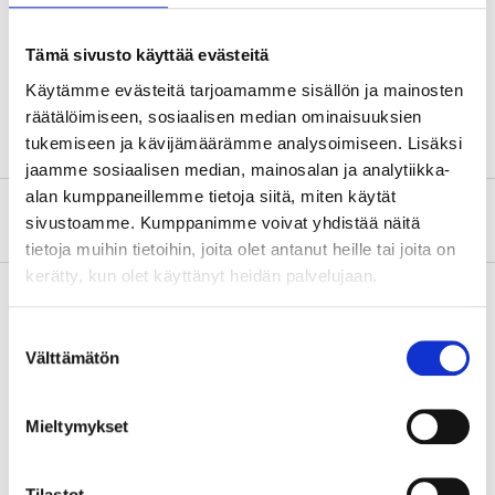
Gripvidd
55 mm
Tämä sivusto käyttää evästeitä
Längd
167 mm
Käytämme evästeitä tarjoamamme sisällön ja mainosten
Material
nylon/glasfiber
räätälöimiseen, sosiaalisen median ominaisuuksien
tukemiseen ja kävijämäärämme analysoimiseen. Lisäksi
jaamme sosiaalisen median, mainosalan ja analytiikka-
alan kumppaneillemme tietoja siitä, miten käytät
Om tillverkaren
sivustoamme. Kumppanimme voivat yhdistää näitä
tietoja muihin tietoihin, joita olet antanut heille tai joita on
kerätty, kun olet käyttänyt heidän palvelujaan.
Suostumuksen
Köp & Hämta
Välttämätön
valinta
Köp & Hämta i ditt varuhus inom 2 timmar!
LÄS MER
Mieltymykset
Tilastot