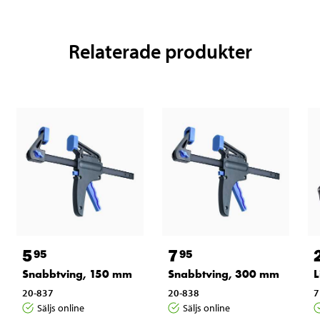
Relaterade produkter
5
7
95
95
Snabbtving, 150 mm
Snabbtving, 300 mm
20-837
20-838
7
Säljs online
Säljs online