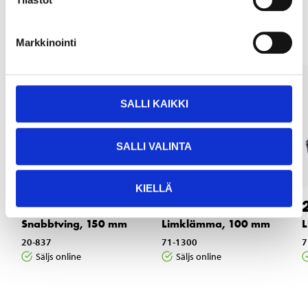
Andra kunder köpte också
Markkinointi
SALLI KAIKKI
SALLI VALINTA
KIELLÄ
5
2
95
55
Snabbtving, 150 mm
Limklämma, 100 mm
20-837
71-1300
7
Säljs online
Säljs online