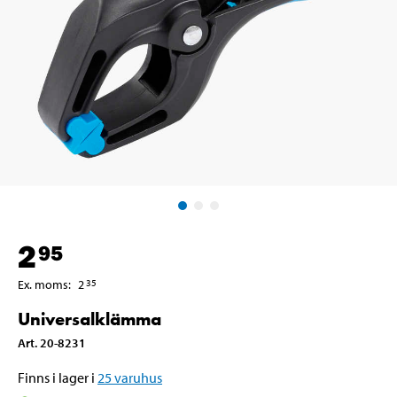
2
95
Ex. moms
:
2
35
Universalklämma
Art
.
20-8231
Finns i lager i
25
varuhus