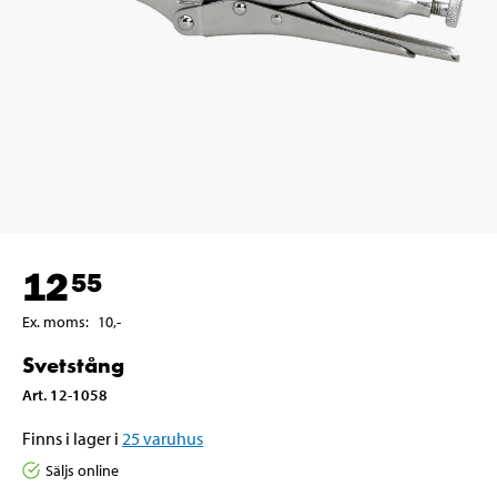
12
55
Ex. moms
:
10
,-
Svetstång
Art
.
12-1058
Finns i lager i
25
varuhus
Säljs online