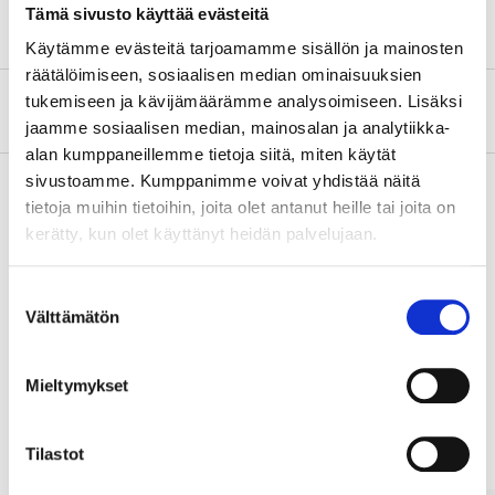
Tämä sivusto käyttää evästeitä
Käytämme evästeitä tarjoamamme sisällön ja mainosten
räätälöimiseen, sosiaalisen median ominaisuuksien
tukemiseen ja kävijämäärämme analysoimiseen. Lisäksi
Om tillverkaren
jaamme sosiaalisen median, mainosalan ja analytiikka-
alan kumppaneillemme tietoja siitä, miten käytät
sivustoamme. Kumppanimme voivat yhdistää näitä
tietoja muihin tietoihin, joita olet antanut heille tai joita on
kerätty, kun olet käyttänyt heidän palvelujaan.
Köp & Hämta
Köp & Hämta i ditt varuhus inom 2 timmar!
Suostumuksen
LÄS MER
Välttämätön
valinta
Mieltymykset
Andra kunder köpte också
Tilastot