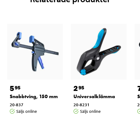
5
2
95
95
Snabbtving, 150 mm
Universalklämma
S
20-837
20-8231
2
Säljs online
Säljs online