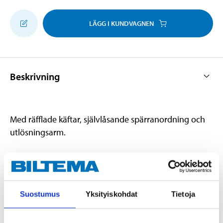
LÄGG I KUNDVAGNEN
Beskrivning
Med räfflade käftar, självlåsande spärranordning och
utlösningsarm.
Teknisk specifikation
Suostumus
Yksityiskohdat
Tietoja
Längd
220 mm
Gripvidd
40x80 mm