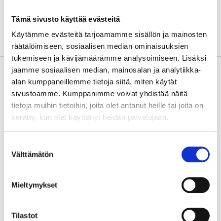
Material
Kolstål
Tämä sivusto käyttää evästeitä
Hårdhet
46–50 HRC
Käytämme evästeitä tarjoamamme sisällön ja mainosten
räätälöimiseen, sosiaalisen median ominaisuuksien
tukemiseen ja kävijämäärämme analysoimiseen. Lisäksi
jaamme sosiaalisen median, mainosalan ja analytiikka-
Om tillverkaren
alan kumppaneillemme tietoja siitä, miten käytät
sivustoamme. Kumppanimme voivat yhdistää näitä
tietoja muihin tietoihin, joita olet antanut heille tai joita on
kerätty, kun olet käyttänyt heidän palvelujaan.
Köp & Hämta
Suostumuksen
Köp & Hämta i ditt varuhus inom 2 timmar!
Välttämätön
valinta
LÄS MER
Mieltymykset
Andra kunder köpte också
Tilastot