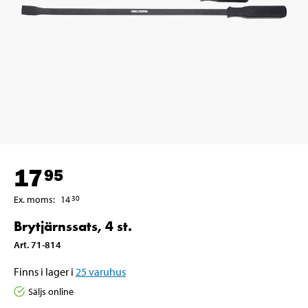
17
95
Ex. moms
:
14
30
Brytjärnssats, 4 st.
Art
.
71-814
Finns i lager i
25
varuhus
Säljs online