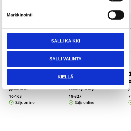
Markkinointi
SALLI KAIKKI
SALLI VALINTA
8
14
95
95
KIELLÄ
Slägghammare,
Ledhandtag 1/2",
D
glasfiber
Heavy duty
,
16-163
18-327
7
Säljs online
Säljs online