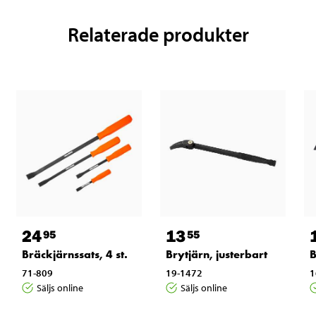
Relaterade produkter
24
13
95
55
Bräckjärnssats, 4 st.
Brytjärn, justerbart
B
71-809
19-1472
1
Säljs online
Säljs online