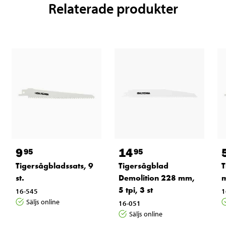
Relaterade produkter
9
14
95
95
Tigersågbladssats, 9
Tigersågblad
T
st.
Demolition 228 mm,
m
5 tpi, 3 st
16-545
1
Säljs online
16-051
Säljs online