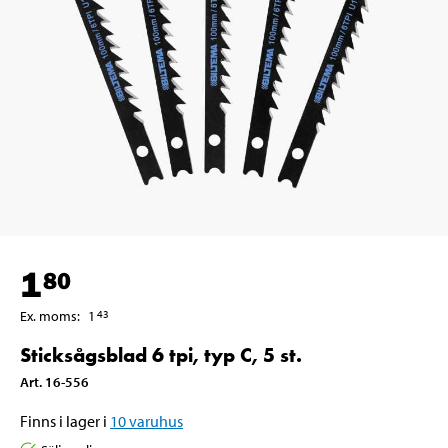
1
80
Ex. moms
:
1
43
Sticksågsblad 6 tpi, typ C, 5 st.
Art
.
16-556
Finns i lager i
10
varuhus