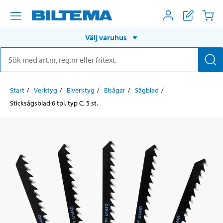
Välj varuhus
Start
Verktyg
Elverktyg
Elsågar
Sågblad
Sticksågsblad 6 tpi, typ C, 5 st.