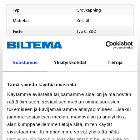
Typ
Grovkapning
Material
Kolstål
Fäste
Typ C, B&D
Mått
Längd
100 mm
Suostumus
Yksityiskohdat
Tietoja
Höjd
8 mm
Tjocklek
1,2 mm
Kapacitet
Tämä sivusto käyttää evästeitä
Käytämme evästeitä tarjoamamme sisällön ja mainosten
Trä, tjocklek
4–60 mm
räätälöimiseen, sosiaalisen median ominaisuuksien
Tänder
tukemiseen ja kävijämäärämme analysoimiseen. Lisäksi
Tandning
6 tpi
jaamme sosiaalisen median, mainosalan ja analytiikka-
alan kumppaneillemme tietoja siitä, miten käytät
Effektiv längd
75 mm
sivustoamme. Kumppanimme voivat yhdistää näitä
VISA ALLT
tietoja muihin tietoihin, joita olet antanut heille tai joita on