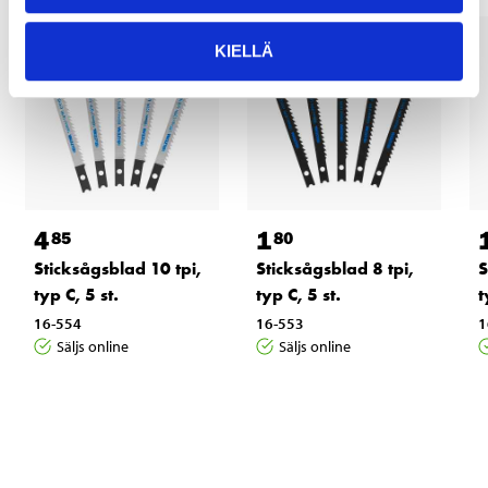
KIELLÄ
4
1
85
80
S
Sticksågsblad 10 tpi,
Sticksågsblad 8 tpi,
t
typ C, 5 st.
typ C, 5 st.
1
16-554
16-553
Säljs online
Säljs online