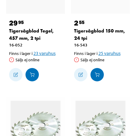
29
2
95
55
Tigersågblad Tegel,
Tigersågblad 150 mm,
457 mm, 2 tpi
24 tpi
16-052
16-543
23
varuhus
25
varuhus
Finns i lager i
Finns i lager i
Säljs ej online
Säljs ej online