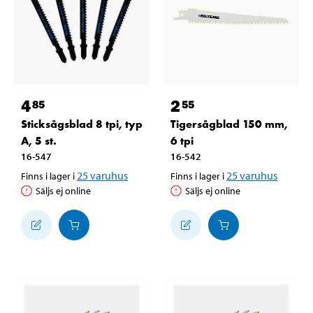
4
2
85
55
Sticksågsblad 8 tpi, typ
Tigersågblad 150 mm,
A, 5 st.
6 tpi
16-547
16-542
25
varuhus
25
varuhus
Finns i lager i
Finns i lager i
Säljs ej online
Säljs ej online