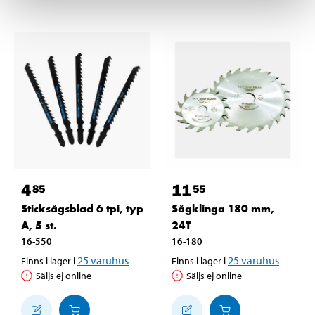
4
11
85
55
Sticksågsblad 6 tpi, typ
Sågklinga 180 mm,
A, 5 st.
24T
16-550
16-180
25
varuhus
25
varuhus
Finns i lager i
Finns i lager i
Säljs ej online
Säljs ej online