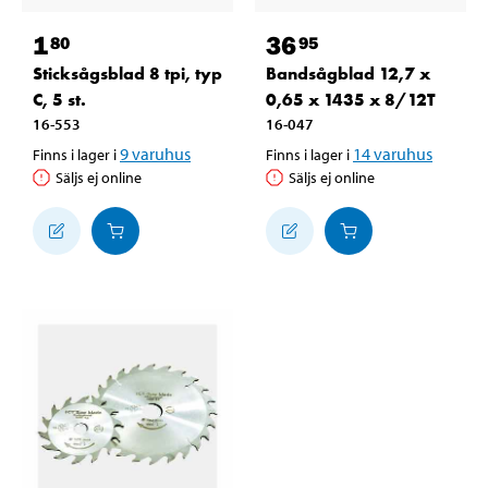
1
36
80
95
Sticksågsblad 8 tpi, typ
Bandsågblad 12,7 x
C, 5 st.
0,65 x 1435 x 8/12T
16-553
16-047
9
varuhus
14
varuhus
Finns i lager i
Finns i lager i
Säljs ej online
Säljs ej online