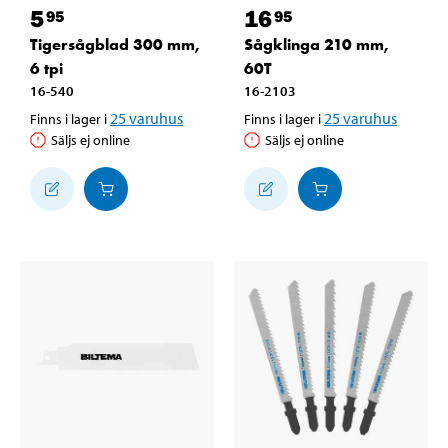
5
16
95
95
Tigersågblad 300 mm,
Sågklinga 210 mm,
6 tpi
60T
16-540
16-2103
25
varuhus
25
varuhus
Finns i lager i
Finns i lager i
Säljs ej online
Säljs ej online