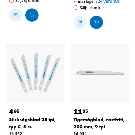
Säljs ej online
24
varuhus
Finns i lager i
Säljs ej online
4
11
85
95
Sticksågsblad 25 tpi,
Tigersågblad, rostfritt,
typ C, 5 st.
200 mm, 9 tpi
16-552
16-054