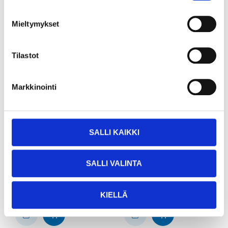
Mieltymykset
Tilastot
Markkinointi
42
4
95
85
SALLI KAIKKI
Sågklinga 350 mm,
Sticksågsblad 10 tpi,
60T
typ C, 5 st.
SALLI VALINTA
16-3501
16-554
25
varuhus
25
varuhus
Finns i lager i
Finns i lager i
Säljs ej online
Säljs ej online
KIELLÄ