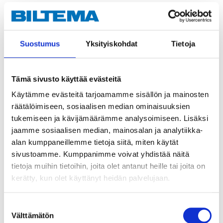
Suostumus
Yksityiskohdat
Tietoja
Tämä sivusto käyttää evästeitä
Käytämme evästeitä tarjoamamme sisällön ja mainosten
räätälöimiseen, sosiaalisen median ominaisuuksien
21
9
55
95
tukemiseen ja kävijämäärämme analysoimiseen. Lisäksi
Sågklinga 255 mm,
Sågklinga, 125 mm,
jaamme sosiaalisen median, mainosalan ja analytiikka-
60T
14T
alan kumppaneillemme tietoja siitä, miten käytät
16-2552
16-125
sivustoamme. Kumppanimme voivat yhdistää näitä
25
varuhus
25
varuhus
Finns i lager i
Finns i lager i
tietoja muihin tietoihin, joita olet antanut heille tai joita on
Säljs ej online
Säljs ej online
kerätty, kun olet käyttänyt heidän palvelujaan.
Suostumuksen
Välttämätön
valinta