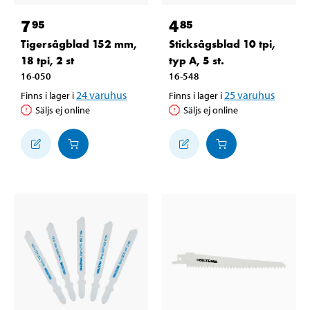
7
4
95
85
Tigersågblad 152 mm,
Sticksågsblad 10 tpi,
18 tpi, 2 st
typ A, 5 st.
16-050
16-548
24
varuhus
25
varuhus
Finns i lager i
Finns i lager i
Säljs ej online
Säljs ej online