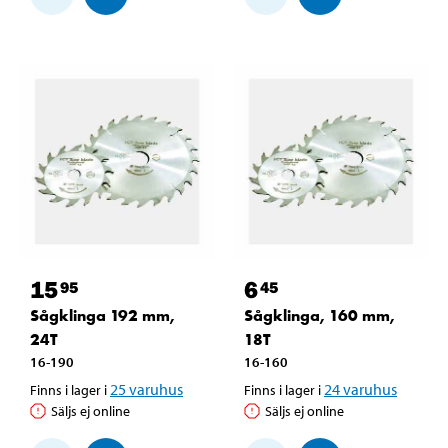
15
6
95
45
Sågklinga 192 mm,
Sågklinga, 160 mm,
24T
18T
16-190
16-160
25
varuhus
24
varuhus
Finns i lager i
Finns i lager i
Säljs ej online
Säljs ej online