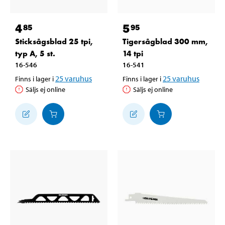
4
5
85
95
Sticksågsblad 25 tpi,
Tigersågblad 300 mm,
typ A, 5 st.
14 tpi
16-546
16-541
25
varuhus
25
varuhus
Finns i lager i
Finns i lager i
Säljs ej online
Säljs ej online