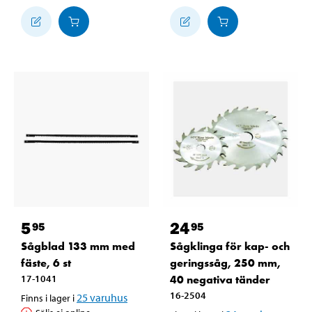
5
24
95
95
Sågblad 133 mm med
Sågklinga för kap- och
fäste, 6 st
geringssåg, 250 mm,
17-1041
40 negativa tänder
16-2504
25
varuhus
Finns i lager i