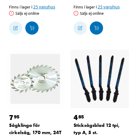
25
varuhus
25
varuhus
Finns i lager i
Finns i lager i
Säljs ej online
Säljs ej online
7
4
95
85
Sågklinga för
Sticksågsblad 12 tpi,
cirkelsåg, 170 mm, 24T
typ A, 5 st.