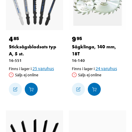
4
9
85
95
Sticksågsbladsats typ
Sågklinga, 140 mm,
A, 5 st.
18T
16-551
16-140
25
varuhus
24
varuhus
Finns i lager i
Finns i lager i
Säljs ej online
Säljs ej online