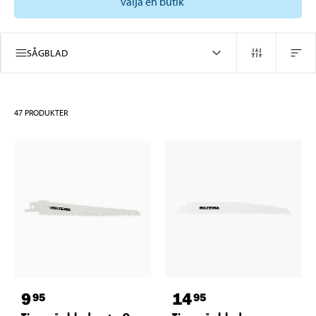
välja en butik
SÅGBLAD
47
PRODUKTER
9
14
95
95