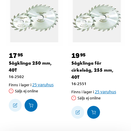
17
19
95
95
Sågklinga 250 mm,
Sågklinga för
40T
cirkelsåg, 255 mm,
16-2502
40T
16-2551
25
varuhus
Finns i lager i
Säljs ej online
25
varuhus
Finns i lager i
Säljs ej online