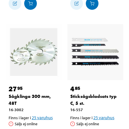
27
4
95
85
Sågklinga 300 mm,
Sticksågsbladsats typ
48T
C, 5 st.
16-3002
16-557
25
varuhus
25
varuhus
Finns i lager i
Finns i lager i
Säljs ej online
Säljs ej online