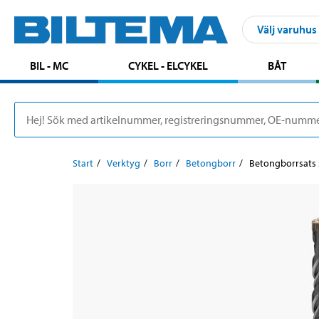
Välj varuhus
BIL - MC
CYKEL - ELCYKEL
BÅT
Start
Verktyg
Borr
Betongborr
Betongborrsats S