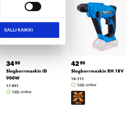
SALLI KAIKKI
34
42
95
95
Slagborrmaskin ID
Slagborrmaskin RH 18V
900W
18-315
Säljs online
17-891
Säljs online