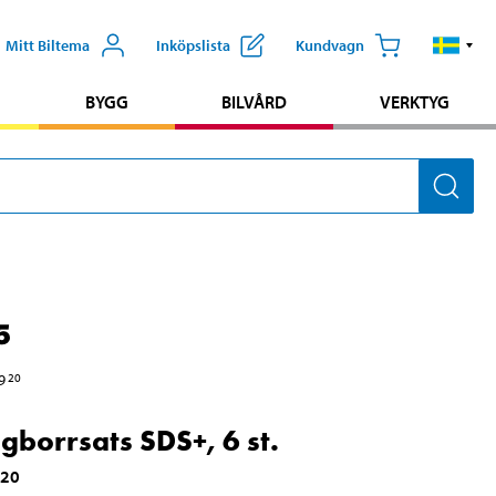
Mitt Biltema
Inköpslista
Kundvagn
BYGG
BILVÅRD
VERKTYG
5
9
20
gborrsats SDS+, 6 st.
020