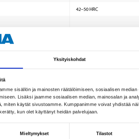
42–50 HRC
YG8C-Wolframkarbid
88 HRA
Yksityiskohdat
itä
mme sisällön ja mainosten räätälöimiseen, sosiaalisen median
iseen. Lisäksi jaamme sosiaalisen median, mainosalan ja analy
, miten käytät sivustoamme. Kumppanimme voivat yhdistää näitä t
n kerätty, kun olet käyttänyt heidän palvelujaan.
Andra kunder köpte också
Mieltymykset
Tilastot