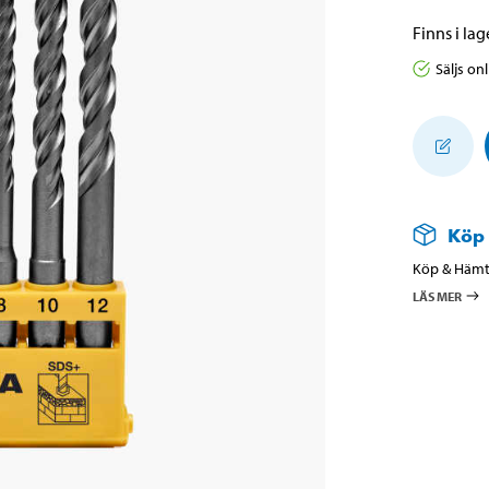
Finns i lage
Säljs on
Köp
Köp & Hämta
LÄS MER