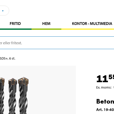
FRITID
HEM
KONTOR - MULTIMEDIA
DS+, 6 st.
11
5
Ex. moms
:
Beton
Art
.
19-4