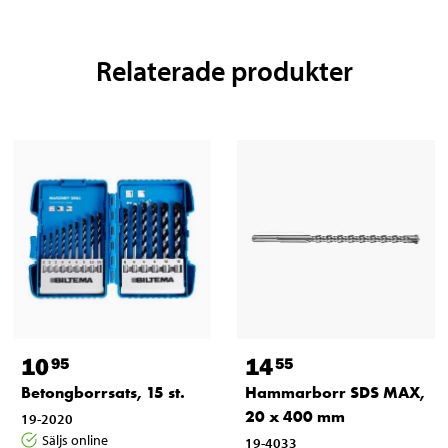
Relaterade produkter
10
14
95
55
Betongborrsats, 15 st.
Hammarborr SDS MAX,
20 x 400 mm
19-2020
Säljs online
19-4033