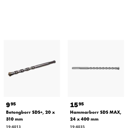
9
15
95
95
Betongborr SDS+, 20 x
Hammarborr SDS MAX,
310 mm
24 x 400 mm
19-4013
19-4035