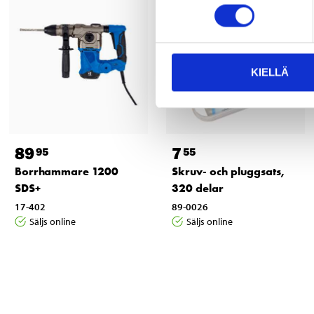
KIELLÄ
89
7
95
55
Borrhammare 1200
Skruv- och pluggsats,
SDS+
320 delar
17-402
89-0026
Säljs online
Säljs online