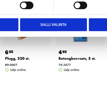
SALLI VALINTA
6
4
55
65
Plugg, 320 st.
Betongborrsats, 5 st.
89-0007
19-2077
Säljs online
Säljs online