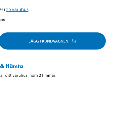
r i
25
varuhus
line
LÄGG I KUNDVAGNEN
 & Hämta
 i ditt varuhus inom 2 timmar!