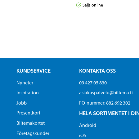
Säljs online
KUNDSERVICE
KONTAKTA OSS
Nyheter
09 427 05 830
Inspiration
asiakaspalvelu@biltema.fi
Jobb
FO-nummer:​ 882 692 302
Presentkort
HELA SORTIMENTET I DI
Biltemakortet
Android
Företagskunder
iOS