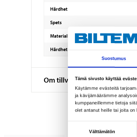
Hårdhet
Spets
Material
Hårdhet
Suostumus
Om tillverkaren
Tämä sivusto käyttää eväste
Käytämme evästeitä tarjoama
ja kävijämäärämme analysoim
kumppaneillemme tietoja siitä
olet antanut heille tai joita o
Suostumuksen
Välttämätön
valinta