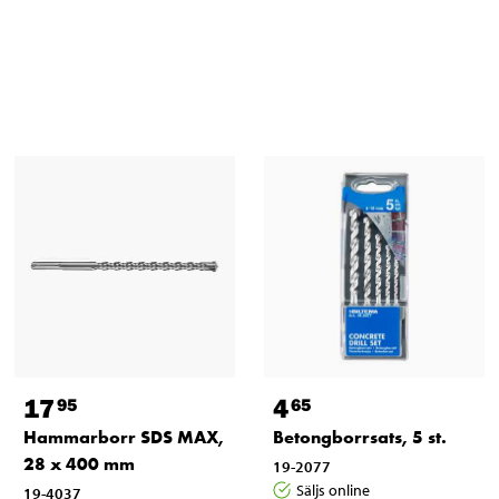
17
4
95
65
Hammarborr SDS MAX,
Betongborrsats, 5 st.
28 x 400 mm
19-2077
Säljs online
19-4037