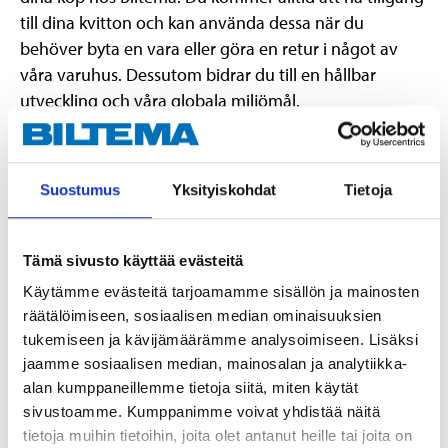
till dina kvitton och kan använda dessa när du
behöver byta en vara eller göra en retur i något av
våra varuhus. Dessutom bidrar du till en hållbar
utveckling och våra globala miljömål.
Vänligen notera att vi (Storebox) idag inte stödjer
betalning som sker med betalkort via Samsung Pay
Suostumus
Yksityiskohdat
Tietoja
eller Apple Pay. Du kan alltså enbart få ett digitalt
kvitto i appen vid köp med ditt fysiska betalkort
(Visa/Mastercard).
Tämä sivusto käyttää evästeitä
Käytämme evästeitä tarjoamamme sisällön ja mainosten
Vad är Storebox?
räätälöimiseen, sosiaalisen median ominaisuuksien
tukemiseen ja kävijämäärämme analysoimiseen. Lisäksi
Storebox finns för att spara dina digitala kvitton.
jaamme sosiaalisen median, mainosalan ja analytiikka-
alan kumppaneillemme tietoja siitä, miten käytät
Kostar det något att anmäla sig till
sivustoamme. Kumppanimme voivat yhdistää näitä
tjänsten?
tietoja muihin tietoihin, joita olet antanut heille tai joita on