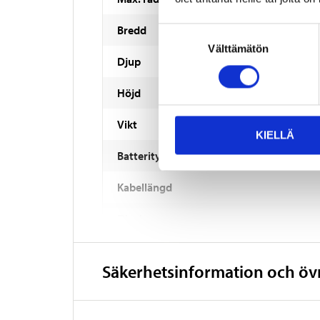
Bredd
Suostumuksen
Välttämätön
valinta
Djup
Höjd
Vikt
KIELLÄ
Batterityp
Kabellängd
Display
Dimbar
Säkerhetsinformation och ö
Märkning