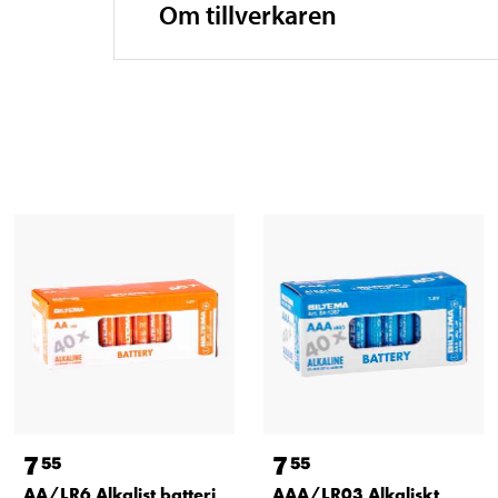
Om tillverkaren
7
7
55
55
AA/LR6 Alkalist batteri,
AAA/LR03 Alkaliskt