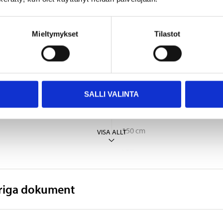
15,5 cm
Mieltymykset
Tilastot
6,3 cm
8 cm
378 g
SALLI VALINTA
2 x 1,5 V AAA-batterier ((medföl
150 cm
VISA ALLT
LED
Ja
vriga dokument
CE