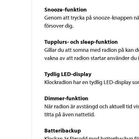
Snooze-funktion
Genom att trycka på snooze-knappen när a
försover dig.
Tupplurs- och sleep-funktion
Gillar du att somna med radion på kan du 
vakna av att radion startar använder du is
Tydlig LED-display
Klockradion har en tydlig LED-display so
Dimmer-funktion
När radion är avstängd och aktuell tid v
titta på även nattetid.
Batteribackup
Klockan är försedd med batteribackup för 