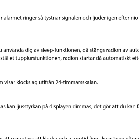
larmet ringer så tystnar signalen och ljuder igen efter nio 
använda dig av sleep-funktionen, då stängs radion av automat
tället tupplursfunktionen, radion startar då automatiskt efter
m visar klockslag utifrån 24-timmarsskalan.
isas kan ljusstyrkan på displayen dimmas, det gör att du kan
att garantera att klocka och alarmtid finns kvar även efter 