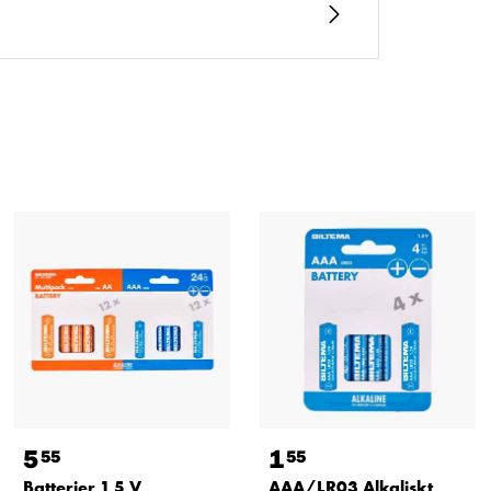
5
1
55
55
Batterier 1,5 V,
AAA/LR03 Alkaliskt