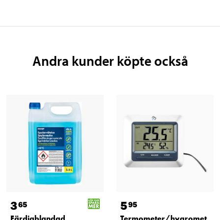
Andra kunder köpte också
3
5
65
95
Färdigblandad
Termometer/hygromet