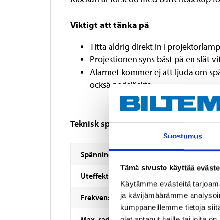
Viktigt att tänka på
Titta aldrig direkt in i projektorlamp
Projektionen syns bäst på en slät vit
Alarmet kommer ej att ljuda om spä
också nedsläckta.
Teknisk specifikation
Suostumus
Spänning
Tämä sivusto käyttää eväste
Uteffekt
Käytämme evästeitä tarjoama
ja kävijämäärämme analysoim
Frekvensband
kumppaneillemme tietoja siitä
Max. radiofrekvenseffekt
olet antanut heille tai joita o