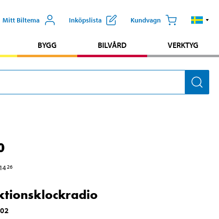
Mitt Biltema
Inköpslista
Kundvagn
BYGG
BILVÅRD
VERKTYG
0
14
26
ktionsklockradio
302