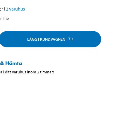
r i
2
varuhus
online
LÄGG I KUNDVAGNEN
 & Hämta
 i ditt varuhus inom 2 timmar!