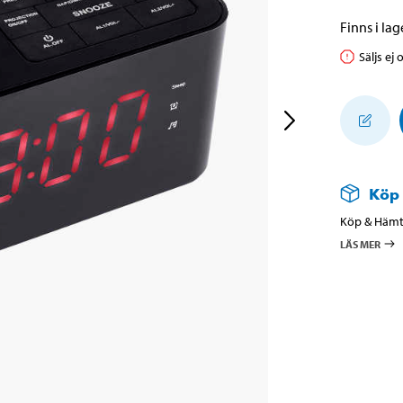
Finns i lage
Säljs ej 
Köp
Köp & Hämta
LÄS MER