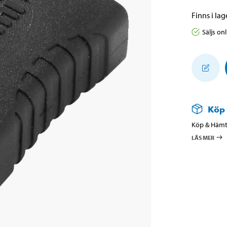
Finns i lage
Säljs on
Köp
Köp & Hämta
LÄS MER