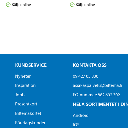
Säljs online
Säljs online
KUNDSERVICE
KONTAKTA OSS
Nyheter
09 427 05 830
Inspiration
asiakaspalvelu@biltema.fi
Jobb
FO-nummer:​ 882 692 302
Presentkort
HELA SORTIMENTET I DI
Biltemakortet
Android
Företagskunder
iOS