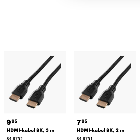
9
7
95
95
HDMI-kabel 8K, 3 m
HDMI-kabel 8K, 2 m
84-8752
84-8751