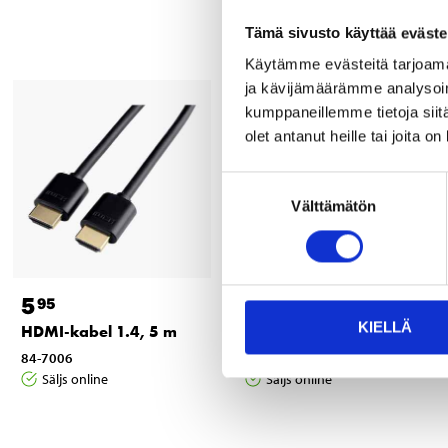
Tämä sivusto käyttää eväste
Käytämme evästeitä tarjoama
ja kävijämäärämme analysoim
kumppaneillemme tietoja siitä
olet antanut heille tai joita o
Suostumuksen
Välttämätön
valinta
5
12
95
95
KIELLÄ
HDMI-kabel 1.4, 5 m
HDMI-kabel 1.4, 10 m
84-7006
84-7007
Säljs online
Säljs online