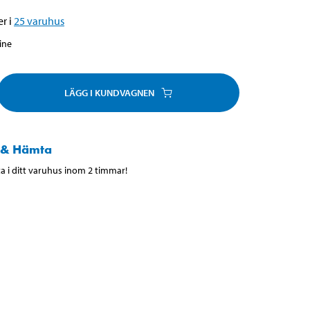
r i
25
varuhus
line
LÄGG I KUNDVAGNEN
 & Hämta
 i ditt varuhus inom 2 timmar!