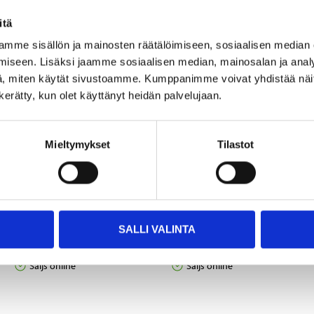
Andra kunder köpte också
itä
mme sisällön ja mainosten räätälöimiseen, sosiaalisen median
iseen. Lisäksi jaamme sosiaalisen median, mainosalan ja analy
, miten käytät sivustoamme. Kumppanimme voivat yhdistää näitä t
n kerätty, kun olet käyttänyt heidän palvelujaan.
Mieltymykset
Tilastot
2
7
95
95
SALLI VALINTA
HDMI-kabel 1.4, 1 m
HDMI-switch 3-vägs
84-7004
84-7850
Säljs online
Säljs online