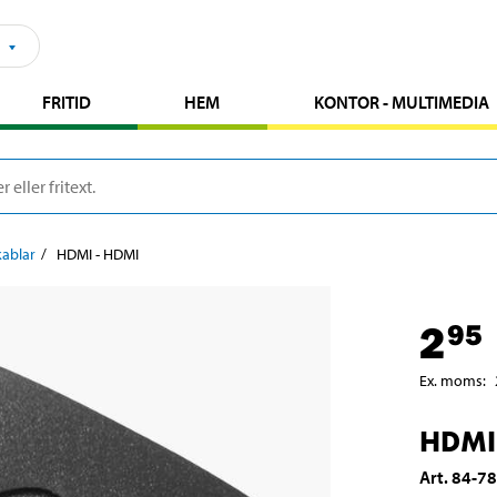
FRITID
HEM
KONTOR - MULTIMEDIA
ablar
HDMI - HDMI
2
95
Ex. moms
:
HDMI
Art
.
84-7