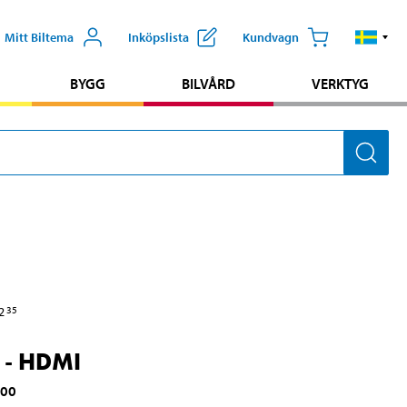
Mitt Biltema
Inköpslista
Kundvagn
BYGG
BILVÅRD
VERKTYG
2
35
 - HDMI
800