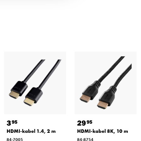
3
29
95
95
HDMI-kabel 1.4, 2 m
HDMI-kabel 8K, 10 m
84-7005
84-8754