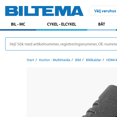
Välj varuhus
BIL - MC
CYKEL - ELCYKEL
BÅT
Start
Kontor - Multimedia
Bild
Bildkablar
HDMI-k