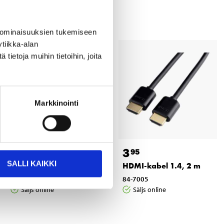
 ominaisuuksien tukemiseen
tiikka-alan
ietoja muihin tietoihin, joita
Markkinointi
14
3
95
95
SALLI KAIKKI
HDMI-kabel 8K, 5 m
HDMI-kabel 1.4, 2 m
84-8753
84-7005
Säljs online
Säljs online