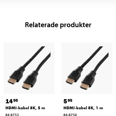
Relaterade produkter
14
5
95
95
HDMI-kabel 8K, 5 m
HDMI-kabel 8K, 1 m
84-8753
84-8750