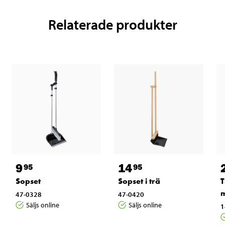
Relaterade produkter
9
14
95
95
Sopset
Sopset i trä
T
m
47-0328
47-0420
Säljs online
Säljs online
1