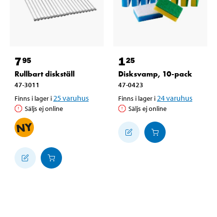
7
1
95
25
Rullbart diskställ
Disksvamp, 10-pack
47-3011
47-0423
25
varuhus
24
varuhus
Finns i lager i
Finns i lager i
Säljs ej online
Säljs ej online