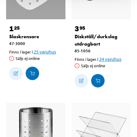
1
3
25
95
Slaskrensare
Diskställ/durkslag
47-3000
utdragbart
85-1056
25
varuhus
Finns i lager i
Säljs ej online
24
varuhus
Finns i lager i
Säljs ej online