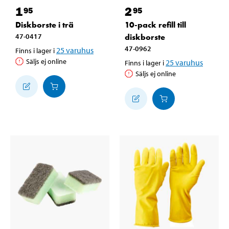
1
2
95
95
Diskborste i trä
10-pack refill till
47-0417
diskborste
47-0962
25
varuhus
Finns i lager i
Säljs ej online
25
varuhus
Finns i lager i
Säljs ej online