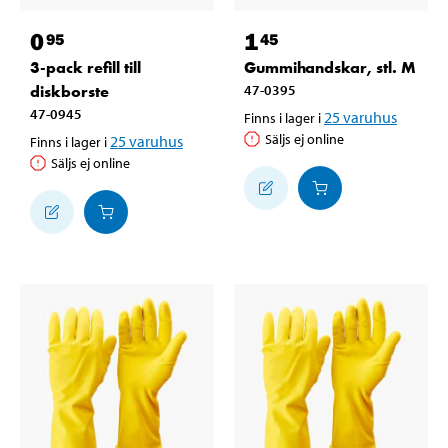
0
1
95
45
3-pack refill till
Gummihandskar, stl. M
diskborste
47-0395
47-0945
25
varuhus
Finns i lager i
Säljs ej online
25
varuhus
Finns i lager i
Säljs ej online