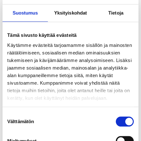
Suostumus
Yksityiskohdat
Tietoja
1
9
45
95
Gummihandskar, stl. S
Silkorg, ∅ 80 mm
Tämä sivusto käyttää evästeitä
47-0394
84-299
Käytämme evästeitä tarjoamamme sisällön ja mainosten
24
varuhus
25
varuhus
Finns i lager i
Finns i lager i
räätälöimiseen, sosiaalisen median ominaisuuksien
Säljs ej online
Säljs ej online
tukemiseen ja kävijämäärämme analysoimiseen. Lisäksi
jaamme sosiaalisen median, mainosalan ja analytiikka-
alan kumppaneillemme tietoja siitä, miten käytät
sivustoamme. Kumppanimme voivat yhdistää näitä
tietoja muihin tietoihin, joita olet antanut heille tai joita on
kerätty, kun olet käyttänyt heidän palvelujaan.
Suostumuksen
Välttämätön
valinta
Mieltymykset