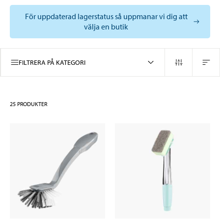
För uppdaterad lagerstatus så uppmanar vi dig att
välja en butik
FILTRERA PÅ KATEGORI
25
PRODUKTER