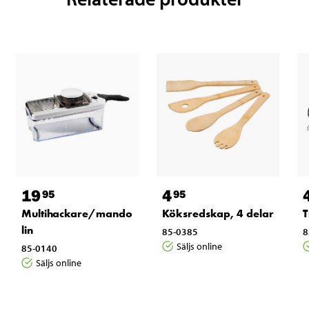
19
4
95
95
Multihackare/mando
Köksredskap, 4 delar
T
lin
85-0385
8
Säljs online
85-0140
Säljs online