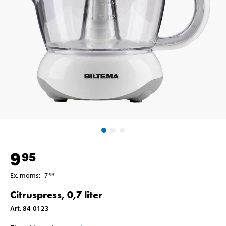
9
95
Ex. moms
:
7
93
Citruspress, 0,7 liter
Art
.
84-0123