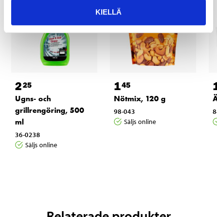
KIELLÄ
2
1
25
45
Ugns- och
Nötmix, 120 g
Ä
grillrengöring, 500
98-043
8
ml
Säljs online
36-0238
Säljs online
Relaterade produkter