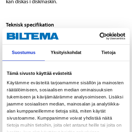
kan diskas i diskmaskin.
Teknisk specifikation
Spänning
230 V AC
Frekvens
50 Hz
Suostumus
Yksityiskohdat
Tietoja
Effekt
25 W
Volym, behållare
0,7 l
Tämä sivusto käyttää evästeitä
Kabellängd
85 cm
Käytämme evästeitä tarjoamamme sisällön ja mainosten
räätälöimiseen, sosiaalisen median ominaisuuksien
Höjd
20 cm
tukemiseen ja kävijämäärämme analysoimiseen. Lisäksi
Längd
20 cm
jaamme sosiaalisen median, mainosalan ja analytiikka-
alan kumppaneillemme tietoja siitä, miten käytät
Diameter
14 cm
sivustoamme. Kumppanimme voivat yhdistää näitä
Material
ABS, AS och PP
tietoja muihin tietoihin, joita olet antanut heille tai joita on