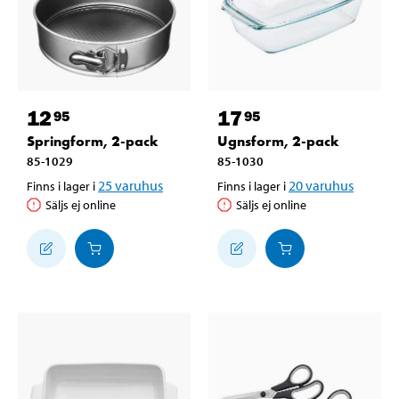
12
17
95
95
Springform, 2-pack
Ugnsform, 2-pack
85-1029
85-1030
25
varuhus
20
varuhus
Finns i lager i
Finns i lager i
Säljs ej online
Säljs ej online