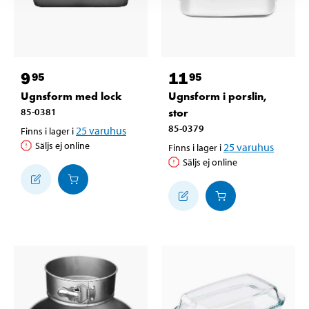
9
11
95
95
Ugnsform med lock
Ugnsform i porslin,
85-0381
stor
85-0379
25
varuhus
Finns i lager i
Säljs ej online
25
varuhus
Finns i lager i
Säljs ej online