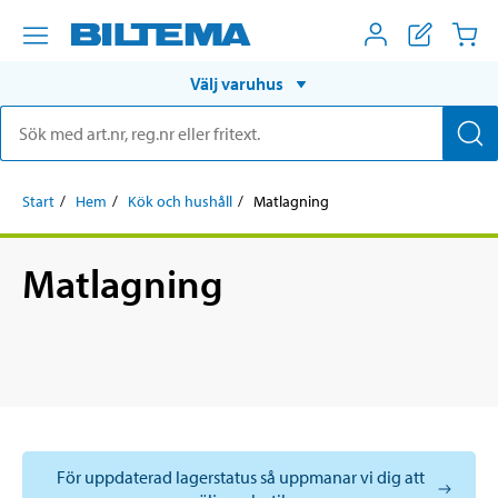
Välj varuhus
Start
Hem
Kök och hushåll
Matlagning
Matlagning
För uppdaterad lagerstatus så uppmanar vi dig att