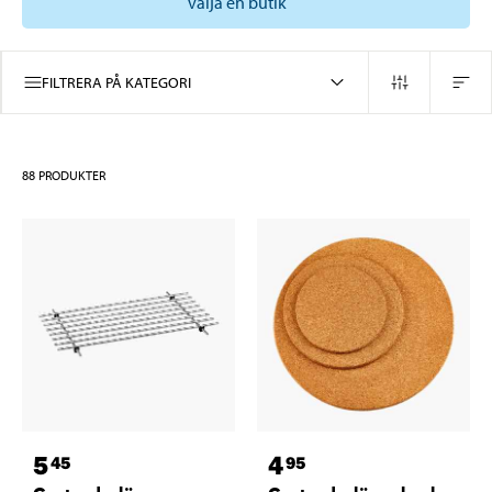
välja en butik
FILTRERA PÅ KATEGORI
88
PRODUKTER
5
4
45
95