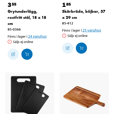
3
1
55
85
Grytunderlägg,
Skärbräda, böjbar, 37
rostfritt stål, 18 x 18
x 29 cm
cm
85-412
85-0366
25
varuhus
Finns i lager i
Säljs ej online
24
varuhus
Finns i lager i
Säljs ej online