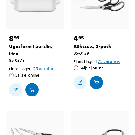
8
4
95
95
Ugnsform i porslin,
Kökssax, 2-pack
liten
85-0129
85-0378
25
varuhus
Finns i lager i
Säljs ej online
25
varuhus
Finns i lager i
Säljs ej online