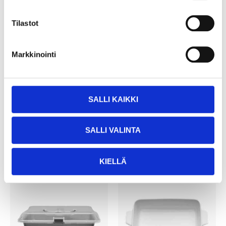
Tilastot
9
6
95
95
Markkinointi
Ugnsform, porslin, 28
Pajform, glas, 28 cm
cm
85-1027
85-0396
20
varuhus
Finns i lager i
Säljs ej online
25
varuhus
Finns i lager i
SALLI KAIKKI
Säljs ej online
SALLI VALINTA
KIELLÄ