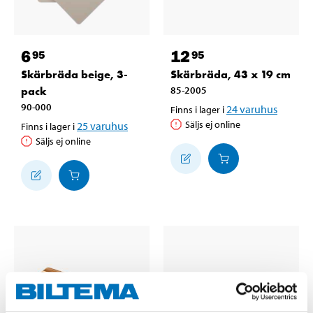
6
12
95
95
Skärbräda beige, 3-
Skärbräda, 43 x 19 cm
pack
85-2005
90-000
24
varuhus
Finns i lager i
Säljs ej online
25
varuhus
Finns i lager i
Säljs ej online