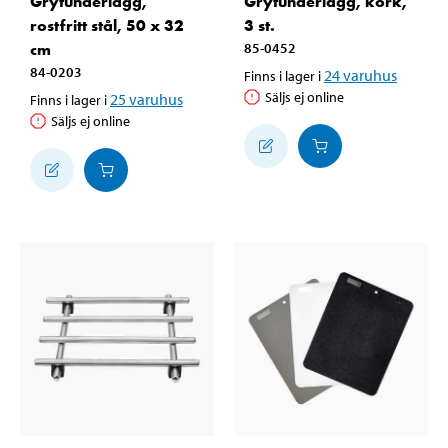
Grytunderlägg,
Grytunderlägg, kork,
rostfritt stål, 50 x 32
3 st.
cm
85-0452
84-0203
24
varuhus
Finns i lager i
Säljs ej online
25
varuhus
Finns i lager i
Säljs ej online