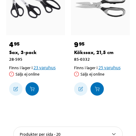
4
9
95
95
Sax, 3-pack
Kökssax, 21,5 cm
28-595
85-0332
23
varuhus
25
varuhus
Finns i lager i
Finns i lager i
Säljs ej online
Säljs ej online
Produkter per sida - 20