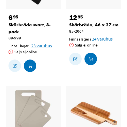
6
12
95
95
Skärbräda svart, 3-
Skärbräda, 46 x 27 cm
pack
85-2004
89-999
24
varuhus
Finns i lager i
Säljs ej online
23
varuhus
Finns i lager i
Säljs ej online