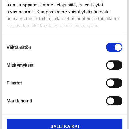
Toalettborste, 37,5 cm
Toalettborste, 34,5 cm
alan kumppaneillemme tietoja siitä, miten käytät
47-0248
87-0431
sivustoamme. Kumppanimme voivat yhdistää näitä
25
varuhus
25
varuhus
Finns i lager i
Finns i lager i
tietoja muihin tietoihin, joita olet antanut heille tai joita on
Säljs ej online
Säljs ej online
kerätty, kun olet käyttänyt heidän palvelujaan.
Suostumuksen
Välttämätön
valinta
Mieltymykset
Tilastot
Markkinointi
9
1
95
55
SALLI KAIKKI
Toalettborste med
Utbytesborste