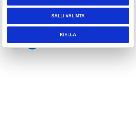
behållare
47-0374
47-0360
24
varuhus
Finns i lager i
SALLI VALINTA
Säljs ej online
25
varuhus
Finns i lager i
Säljs ej online
KIELLÄ