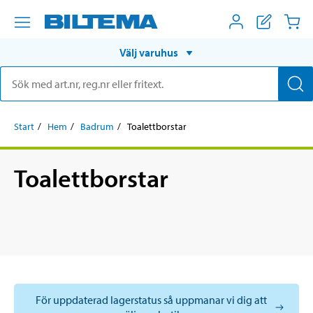
Välj varuhus
Start
Hem
Badrum
Toalettborstar
Toalettborstar
För uppdaterad lagerstatus så uppmanar vi dig att