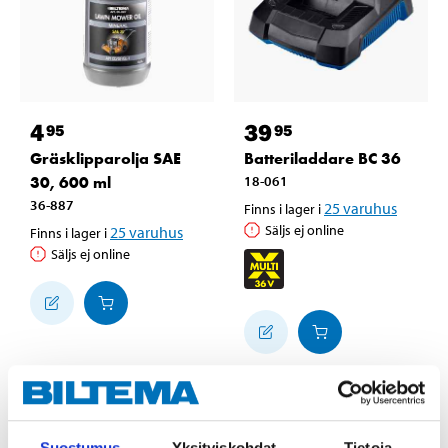
4
39
95
95
Gräsklipparolja SAE
Batteriladdare BC 36
30, 600 ml
18-061
36-887
25
varuhus
Finns i lager i
Säljs ej online
25
varuhus
Finns i lager i
Säljs ej online
Suostumus
Yksityiskohdat
Tietoja