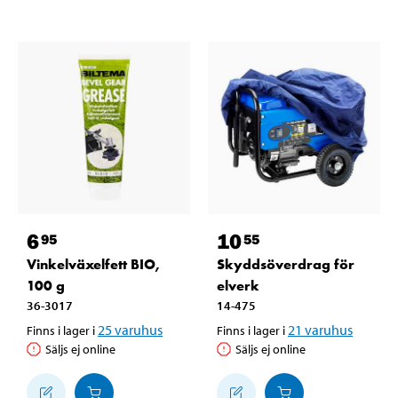
6
10
95
55
Vinkelväxelfett BIO,
Skyddsöverdrag för
100 g
elverk
36-3017
14-475
25
varuhus
21
varuhus
Finns i lager i
Finns i lager i
Säljs ej online
Säljs ej online