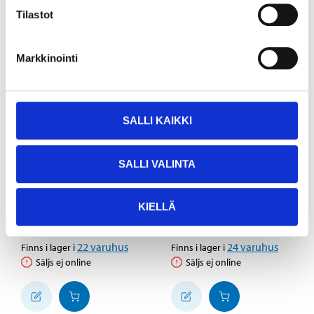
Tilastot
Markkinointi
SALLI KAIKKI
SALLI VALINTA
19
17
95
95
Skyddsöverdrag för
Skyddsöverdrag för
KIELLÄ
gräsklippare - Large
gräsklippare - Small
14-660
14-476
22
varuhus
24
varuhus
Finns i lager i
Finns i lager i
Säljs ej online
Säljs ej online