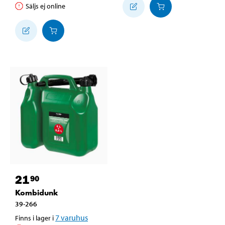
Säljs ej online
21
90
Kombidunk
39-266
7
varuhus
Finns i lager i