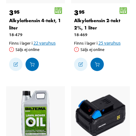
3
3
95
95
Alkylatbensin 4-takt, 1
Alkylatbensin 2-takt
liter
2%, 1 liter
18-479
18-469
22
varuhus
25
varuhus
Finns i lager i
Finns i lager i
Säljs ej online
Säljs ej online