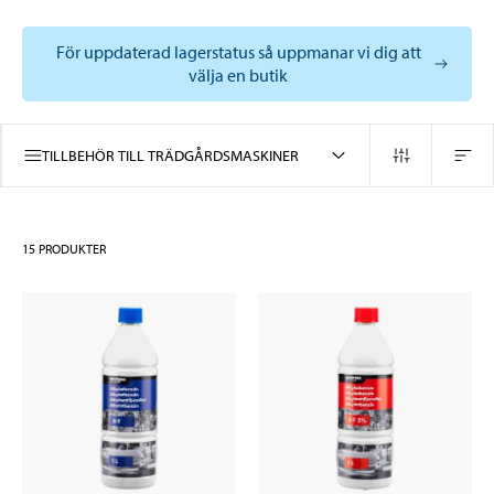
För uppdaterad lagerstatus så uppmanar vi dig att
välja en butik
TILLBEHÖR TILL TRÄDGÅRDSMASKINER
15
PRODUKTER