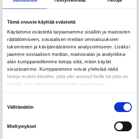
Tämä sivusto käyttää evästeitä
Käytämme evästeitä tarjoamamme sisällön ja mainosten
räätälöimiseen, sosiaalisen median ominaisuuksien
tukemiseen ja kävijämäärämme analysoimiseen. Lisäksi
34
69
jaamme sosiaalisen median, mainosalan ja analytiikka-
95
90
alan kumppaneillemme tietoja siitä, miten käytät
Teleskophandtag CTP
Fritidsbatteri
sivustoamme. Kumppanimme voivat yhdistää näitä
36
Gräsklippare Litium
tietoja muihin tietoihin, joita olet antanut heille tai joita on
18-059
LiFePO4, 12 V, 3,5 Ah,
kerätty, kun olet käyttänyt heidän palvelujaan.
163 x 166 x 123 mm
25
varuhus
Finns i lager i
80-2351
Säljs ej online
Suostumuksen
8
varuhus
Finns i lager i
Välttämätön
valinta
Säljs ej online
Mieltymykset