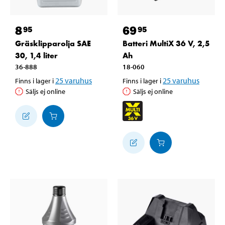
8
69
95
95
Gräsklipparolja SAE
Batteri MultiX 36 V, 2,5
30, 1,4 liter
Ah
36-888
18-060
25
varuhus
25
varuhus
Finns i lager i
Finns i lager i
Säljs ej online
Säljs ej online