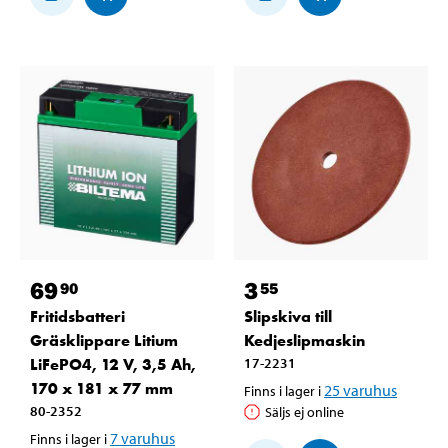
69
3
90
55
Fritidsbatteri
Slipskiva till
Gräsklippare Litium
Kedjeslipmaskin
LiFePO4, 12 V, 3,5 Ah,
17-2231
170 x 181 x 77 mm
25
varuhus
Finns i lager i
80-2352
Säljs ej online
7
varuhus
Finns i lager i