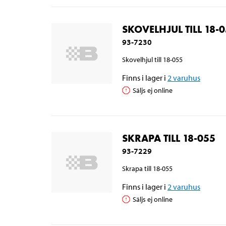
SKOVELHJUL TILL 18-
93-7230
Skovelhjul till 18-055
Finns i lager i
2
varuhus
Säljs ej online
SKRAPA TILL 18-055
93-7229
Skrapa till 18-055
Finns i lager i
2
varuhus
Säljs ej online