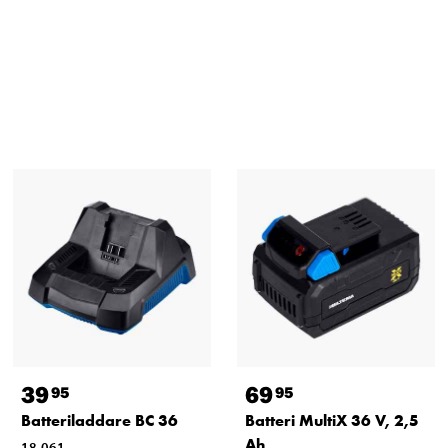
39
69
95
95
Batteriladdare BC 36
Batteri MultiX 36 V, 2,5
Ah
18-061