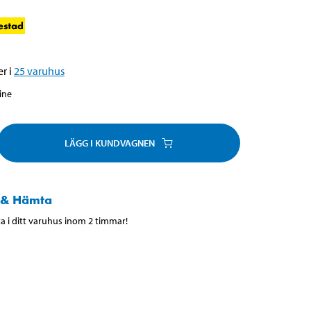
r i
25
varuhus
line
LÄGG I KUNDVAGNEN
 & Hämta
 i ditt varuhus inom 2 timmar!