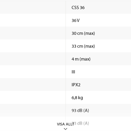
CSS 36
36 V
30 cm (max)
33 cm (max)
4 m (max)
III
IPX2
6,8 kg
93 dB (A)
73 dB (A)
VISA ALLT