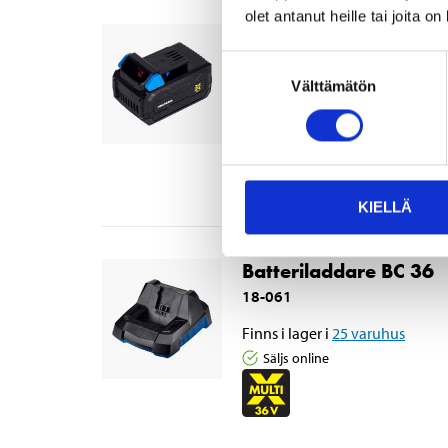
olet antanut heille tai joita o
Batteri MultiX 36 V, 2
18-060
Suostumuksen
Välttämätön
valinta
Finns i lager i
25
varuhus
Säljs online
KIELLÄ
Batteriladdare BC 36
18-061
Finns i lager i
25
varuhus
Säljs online