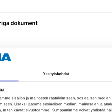
2,5 m/s²
vriga dokument
Yksityiskohdat
itä
mme sisällön ja mainosten räätälöimiseen, sosiaalisen median
Tillbehör
iseen. Lisäksi jaamme sosiaalisen median, mainosalan ja analy
, miten käytät sivustoamme. Kumppanimme voivat yhdistää näitä t