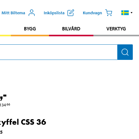
Mitt Biltema
Inköpslista
Kundvagn
BYGG
BILVÅRD
VERKTYG
,-
134
66
yffel CSS 36
55