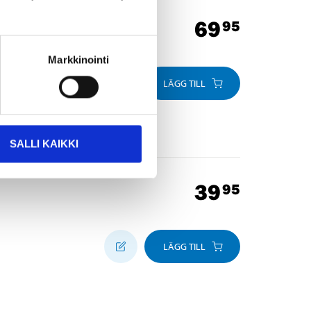
69
95
Markkinointi
LÄGG TILL
SALLI KAIKKI
39
95
LÄGG TILL