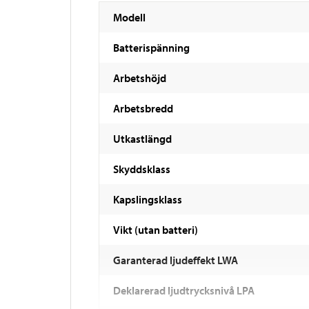
Modell
Batterispänning
Arbetshöjd
Arbetsbredd
Utkastlängd
Skyddsklass
Kapslingsklass
Vikt (utan batteri)
Garanterad ljudeffekt LWA
Deklarerad ljudtrycksnivå LPA