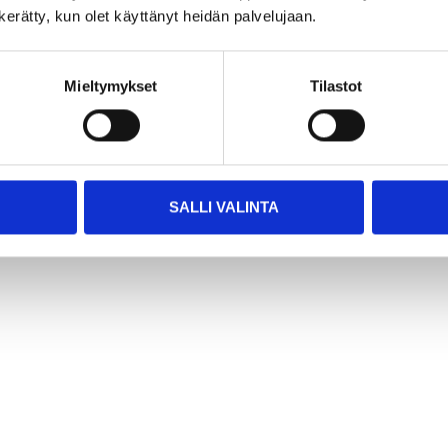
n kerätty, kun olet käyttänyt heidän palvelujaan.
,5 Ah
Mieltymykset
Tilastot
SALLI VALINTA