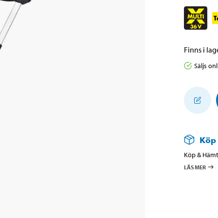
Finns i lage
Säljs on
Köp
Köp & Hämta
LÄS MER