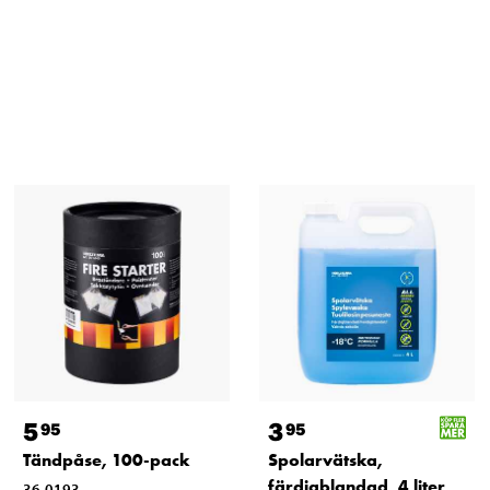
5
3
95
95
Tändpåse, 100-pack
Spolarvätska,
färdigblandad, 4 liter
36-0193