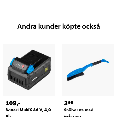
Andra kunder köpte också
109
,-
3
95
Batteri MultiX 36 V, 4,0
Snöborste med
Ah
isskrapa