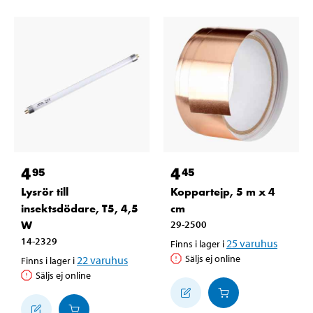
4
4
95
45
Lysrör till
Koppartejp, 5 m x 4
insektsdödare, T5, 4,5
cm
W
29-2500
14-2329
25
varuhus
Finns i lager i
Säljs ej online
22
varuhus
Finns i lager i
Säljs ej online