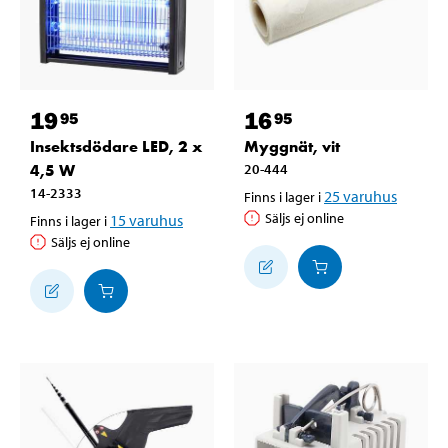
19
16
95
95
Insektsdödare LED, 2 x
Myggnät, vit
4,5 W
20-444
14-2333
25
varuhus
Finns i lager i
Säljs ej online
15
varuhus
Finns i lager i
Säljs ej online