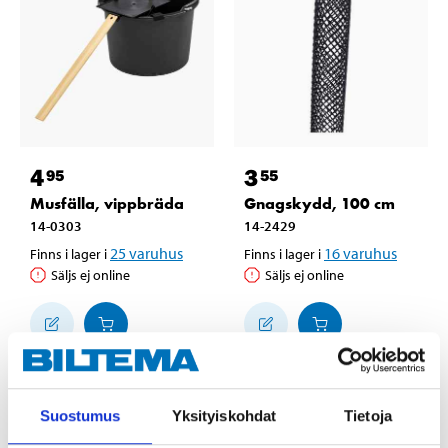
4
3
95
55
Musfälla, vippbräda
Gnagskydd, 100 cm
14-0303
14-2429
25
varuhus
16
varuhus
Finns i lager i
Finns i lager i
Säljs ej online
Säljs ej online
Suostumus
Yksityiskohdat
Tietoja