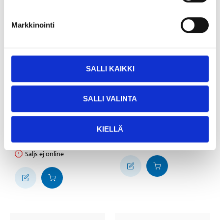
Markkinointi
SALLI KAIKKI
16
5
95
95
SALLI VALINTA
Koppartejp, 25 m x 5
Råttfälla
cm
14-0302
KIELLÄ
29-2508
25
varuhus
Finns i lager i
Säljs ej online
24
varuhus
Finns i lager i
Säljs ej online