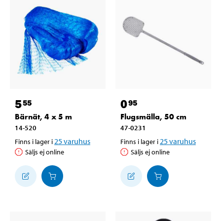
5
0
55
95
Bärnät, 4 x 5 m
Flugsmälla, 50 cm
14-520
47-0231
25
varuhus
25
varuhus
Finns i lager i
Finns i lager i
Säljs ej online
Säljs ej online