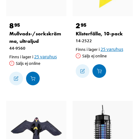
8
2
95
95
Mullvads-/sorkskräm
Klisterfälla, 10-pack
ma, ultraljud
14-2522
44-9560
25
varuhus
Finns i lager i
Säljs ej online
25
varuhus
Finns i lager i
Säljs ej online