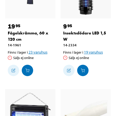
19
9
95
95
Fågelskrämma, 60 x
Insektsdödare LED 1,5
120 cm
W
14-1961
14-2334
23
varuhus
19
varuhus
Finns i lager i
Finns i lager i
Säljs ej online
Säljs ej online