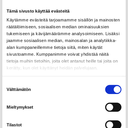
Tämä sivusto käyttää evästeitä
Käytämme evästeitä tarjoamamme sisällön ja mainosten
räätälöimiseen, sosiaalisen median ominaisuuksien
tukemiseen ja kävijämäärämme analysoimiseen. Lisäksi
jaamme sosiaalisen median, mainosalan ja analytiikka-
8
1
alan kumppaneillemme tietoja siitä, miten käytät
95
95
sivustoamme. Kumppanimme voivat yhdistää näitä
Myggdraperi, 220 x
Flugfångare, 4-pack
tietoja muihin tietoihin, joita olet antanut heille tai joita on
100 cm
14-2428
kerätty, kun olet käyttänyt heidän palvelujaan.
14-2475
24
varuhus
Finns i lager i
Säljs ej online
25
varuhus
Finns i lager i
Suostumuksen
Säljs ej online
Välttämätön
valinta
Mieltymykset
Tilastot