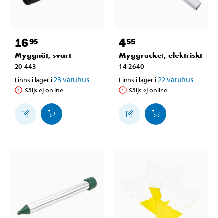
16
4
95
55
Myggnät, svart
Myggracket, elektriskt
20-443
14-2640
23
varuhus
22
varuhus
Finns i lager i
Finns i lager i
Säljs ej online
Säljs ej online