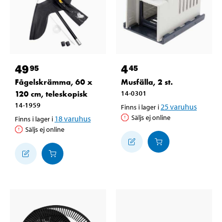
49
4
95
45
Fågelskrämma, 60 x
Musfälla, 2 st.
120 cm, teleskopisk
14-0301
14-1959
25
varuhus
Finns i lager i
Säljs ej online
18
varuhus
Finns i lager i
Säljs ej online