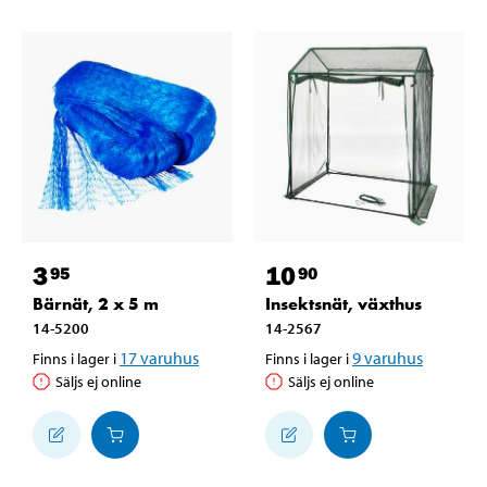
3
10
95
90
Bärnät, 2 x 5 m
Insektsnät, växthus
14-5200
14-2567
17
varuhus
9
varuhus
Finns i lager i
Finns i lager i
Säljs ej online
Säljs ej online