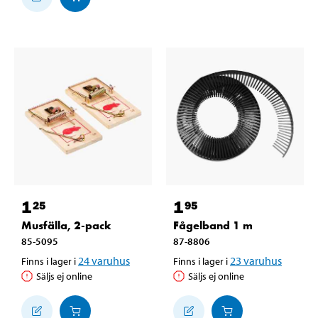
1
1
25
95
Musfälla, 2-pack
Fågelband 1 m
85-5095
87-8806
24
varuhus
23
varuhus
Finns i lager i
Finns i lager i
Säljs ej online
Säljs ej online