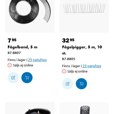
7
32
95
95
Fågelband, 5 m
Fågelpiggar, 5 m, 10
87-8807
st.
87-8805
25
varuhus
Finns i lager i
Säljs ej online
23
varuhus
Finns i lager i
Säljs ej online